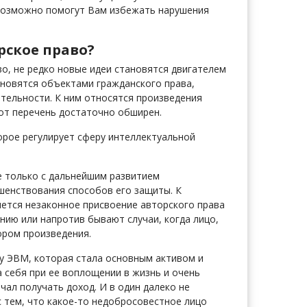
возможно помогут Вам избежать нарушения
рское право?
о, не редко новые идеи становятся двигателем
ановятся объектами гражданского права,
тельности. К ним относятся произведения
тот перечень достаточно обширен.
орое регулирует сферу интеллектуальной
е только с дальнейшим развитием
ршенствования способов его защиты. К
яется незаконное присвоение авторского права
нию или напротив бывают случаи, когда лицо,
ором произведения.
му ЭВМ, которая стала основным активом и
 себя при ее воплощении в жизнь и очень
чал получать доход. И в один далеко не
 с тем, что какое-то недобросовестное лицо