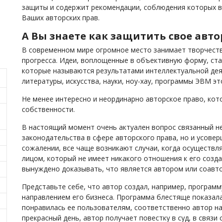
защиты и содержит рекомендации, соблюдения которых 
Ваших авторских прав.
А Вы знаете как защитить свое авто
В современном мире огромное место занимает творчеств
прогресса. Идеи, воплощенные в объективную форму, ст
которые называются результатами интеллектуальной дея
литературы, искусства, науки, ноу-хау, программы ЭВМ э
Не менее интересно и неординарно авторское право, кот
собственности.
В настоящий момент очень актуален вопрос связанный н
законодательства в сфере авторского права, но и усове
сожалении, все чаще возникают случаи, когда осуществл
лицом, который не имеет никакого отношения к его созда
вынуждено доказывать, что является автором или соавт
Представьте себе, что автор создал, например, програм
направлением его бизнеса. Программа блестяще показала
понравилась ее пользователям, соответственно автор на
прекрасный день, автор получает повестку в суд, в связи