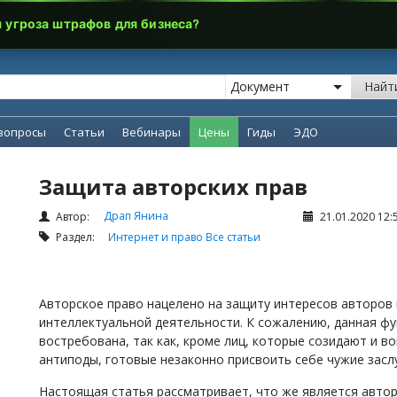
я угроза штрафов для бизнеса?
Найт
вопросы
Статьи
Вебинары
Цены
Гиды
ЭДО
Защита авторских прав
Драп Янина
Автор:
21.01.2020 12:
Раздел:
Интернет и право
Все статьи
Авторское право нацелено на защиту интересов авторов
интеллектуальной деятельности. К сожалению, данная фу
востребована, так как, кроме лиц, которые созидают и в
антиподы, готовые незаконно присвоить себе чужие заслу
Настоящая статья рассматривает, что же является автор