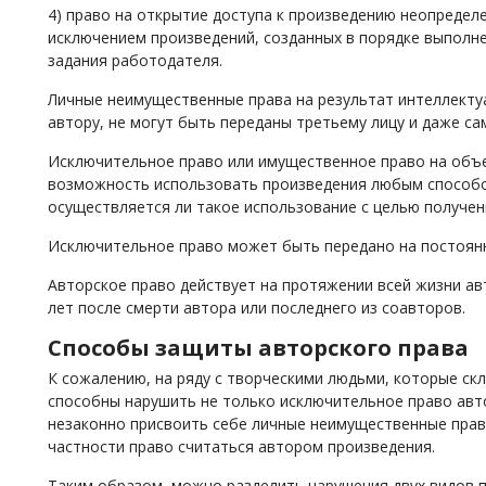
4) право на открытие доступа к произведению неопределе
исключением произведений, созданных в порядке выполн
задания работодателя.
Личные неимущественные права на результат интеллекту
автору, не могут быть переданы третьему лицу и даже са
Исключительное право или имущественное право на объе
возможность использовать произведения любым способом
осуществляется ли такое использование с целью получени
Исключительное право может быть передано на постоянн
Авторское право действует на протяжении всей жизни ав
лет после смерти автора или последнего из соавторов.
Способы защиты авторского права
К сожалению, на ряду с творческими людьми, которые ск
способны нарушить не только исключительное право авто
незаконно присвоить себе личные неимущественные прав
частности право считаться автором произведения.
Таким образом, можно разделить нарушения двух видов п