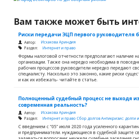
Вам также может быть инт
Риски передачи ЭЦП первого руководителя 
Исхакова Ариндия
Автор:
Раздел:
Интернет и право
Формы налоговой отчетности предполагают наличие на
организации. Также она нередко необходима в повседн
рабочих процессов руководители нередко передают св
специалисту. Насколько это законно, какие риски суще
и как их избежать- читайте в статье.
Полноценный судебный процесс не выходя и
современная реальность?
Исхакова Ариндия
Автор:
Раздел:
Интернет и право
Сбор долгов
Антикризис: долги 
С введением с “05” июля 2020 года усиленного карантин
и предприниматели. нуждающиеся в судебной защите св
задаваться вопросами: неужели судебные заседания сн