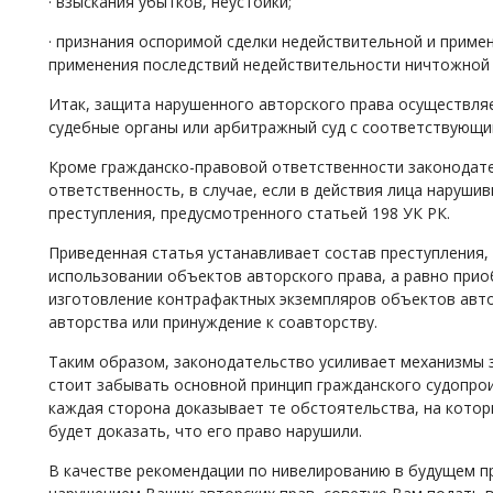
· взыскания убытков, неустойки;
· признания оспоримой сделки недействительной и приме
применения последствий недействительности ничтожной 
Итак, защита нарушенного авторского права осуществляе
судебные органы или арбитражный суд с соответствующим
Кроме гражданско-правовой ответственности законодате
ответственность, в случае, если в действия лица наруши
преступления, предусмотренного статьей 198 УК РК.
Приведенная статья устанавливает состав преступления,
использовании объектов авторского права, а равно прио
изготовление контрафактных экземпляров объектов авто
авторства или принуждение к соавторству.
Таким образом, законодательство усиливает механизмы 
стоит забывать основной принцип гражданского судопрои
каждая сторона доказывает те обстоятельства, на котор
будет доказать, что его право нарушили.
В качестве рекомендации по нивелированию в будущем п