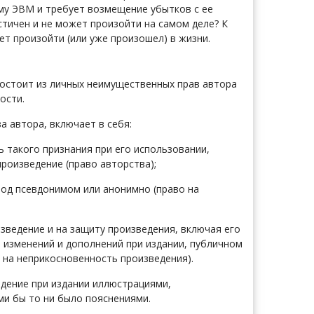
му ЭВМ и требует возмещение убытков с ее
стичен и не может произойти на самом деле? К
ет произойти (или уже произошел) в жизни.
состоит из личных неимущественных прав автора
ости.
а автора, включает в себя:
 такого признания при его использовании,
роизведение (право авторства);
под псевдонимом или анонимно (право на
изведение и на защиту произведения, включая его
а изменений и дополнений при издании, публичном
 на неприкосновенность произведения).
едение при издании иллюстрациями,
ми бы то ни было пояснениями.