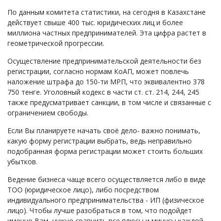
Займы
По данным комитета статистики, на сегодня в Казахстане
Сбор долгов
действует свыше 400 тыс. юридических лиц и более
миллиона частных предпринимателей. Эта цифра растет в
Регистрация ТОО
геометрической прогрессии.
Проверка государственных органов
Осуществление предпринимательской деятельности без
Интернет и право
регистрации, согласно нормам КоАП, может повлечь
Корпоративные отношения
наложение штрафа до 150-ти МРП, что эквивалентно 378
750 тенге. Уголовный кодекс в части ст. ст. 214, 244, 245
Государственные закупки
также предусматривает санкции, в том числе и связанные с
Заключение, изменение и расторжение договоров
ограничением свободы.
Налоги и налогообложение
Если Вы планируете начать своё дело- важно понимать,
какую форму регистрации выбрать, ведь неправильно
Новости сервиса
подобранная форма регистрации может стоить больших
Архив
убытков.
Ведение бизнеса чаще всего осуществляется либо в виде
ТОО (юридическое лицо), либо посредством
индивидуального предпринимательства - ИП (физическое
лицо). Чтобы лучше разобраться в том, что подойдет
именно Вам, нужно сравнить все плюсы и минусы каждой