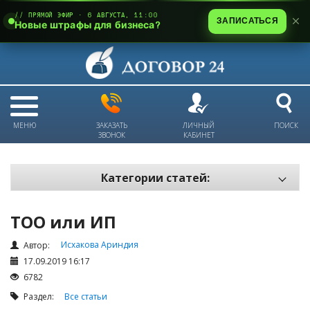
// ПРЯМОЙ ЭФИР · 6 АВГУСТА, 11:00
ЗАПИСАТЬСЯ
Новые штрафы для бизнеса?
МЕНЮ
ЗАКАЗАТЬ
ЛИЧНЫЙ
ПОИСК
ЗВОНОК
КАБИНЕТ
Категории статей:
Все статьи
ТОО или ИП
Электронный документооборот и цифровая подпись
Исхакова Ариндия
Трудовые отношения
Автор:
17.09.2019 16:17
Техника безопасности и охрана труда
6782
Изменения в законодательстве РК
Раздел:
Все статьи