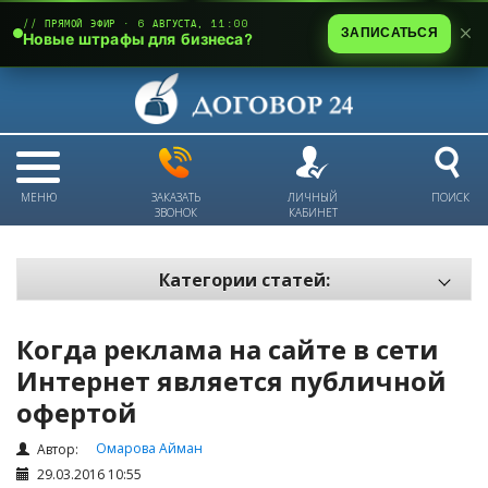
// ПРЯМОЙ ЭФИР · 6 АВГУСТА, 11:00
ЗАПИСАТЬСЯ
Новые штрафы для бизнеса?
МЕНЮ
ЗАКАЗАТЬ
ЛИЧНЫЙ
ПОИСК
ЗВОНОК
КАБИНЕТ
Категории статей:
Все статьи
Когда реклама на сайте в сети
Электронный документооборот и цифровая подпись
Интернет является публичной
Трудовые отношения
офертой
Техника безопасности и охрана труда
Омарова Айман
Автор:
Изменения в законодательстве РК
29.03.2016 10:55