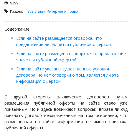
Займы
9299
Сбор долгов
Раздел:
Все статьи
Интернет и право
Регистрация ТОО
Содержание:
Проверка государственных органов
Если на сайте размещается оговорка, что
Интернет и право
предложение не является публичной офертой
Корпоративные отношения
Если на сайте размещена оговорка, что предложение
Государственные закупки
является публичной офертой
Заключение, изменение и расторжение договоров
Если на сайте указаны существенные условия
договора, но нет оговорки о том, является ли эта
Налоги и налогообложение
информация офертой
Новости сервиса
Архив
С другой стороны заключение договоров путем
размещения публичной оферты на сайте стало уже
привычным. Но и здесь возникают вопросы: вправе ли суд
признать договор незаключенным на том основании, что
размещенная на сайте информация не имела признака
публичной оферты.