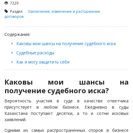
Займы
7229
Сбор долгов
Раздел:
Заключение, изменение и расторжение
договоров
Регистрация ТОО
Проверка государственных органов
Содержание:
Интернет и право
Каковы мои шансы на получение судебного иска
Корпоративные отношения
Судебные расходы
Государственные закупки
Как я могу защитить себя
Заключение, изменение и расторжение договоров
Налоги и налогообложение
Каковы мои шансы на
Новости сервиса
получение судебного иска?
Архив
Вероятность участия в суде в качестве ответчика
присутствует в любом бизнесе. Ежедневно в суды
Казахстана поступают десятки, а то и сотни исковых
заявлений.
Одними из самых распространенных споров в бизнесе