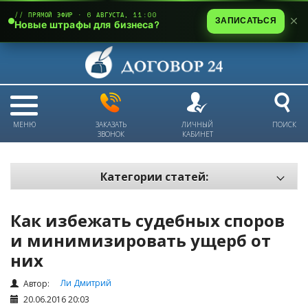
// ПРЯМОЙ ЭФИР · 6 АВГУСТА, 11:00
ЗАПИСАТЬСЯ
Новые штрафы для бизнеса?
МЕНЮ
ЗАКАЗАТЬ
ЛИЧНЫЙ
ПОИСК
ЗВОНОК
КАБИНЕТ
Категории статей:
Все статьи
Как избежать судебных споров
Электронный документооборот и цифровая подпись
и минимизировать ущерб от
Трудовые отношения
них
Техника безопасности и охрана труда
Ли Дмитрий
Автор:
Изменения в законодательстве РК
20.06.2016 20:03