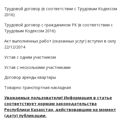
Займы
Трудовой договор (в соответствии с Трудовым Кодексом
Сбор долгов
2016)
Регистрация ТОО
Трудовой договор с гражданином РК (в соответствии с
Проверка государственных органов
Трудовым Кодексом 2016)
Интернет и право
Акт выполненных работ (оказанных услуг) вступил в силу
Корпоративные отношения
22/12/2014
Государственные закупки
Устав с одним участником
Заключение, изменение и расторжение договоров
Устав с несколькими участниками
Налоги и налогообложение
Договор аренды квартиры
Новости сервиса
Товарно-транспортная накладная
Архив
Уважаемые пользователи! Информация в статье
соответствует нормам законодательства
Республики Казахстан, действовавшим на момент
(дату) публикации.