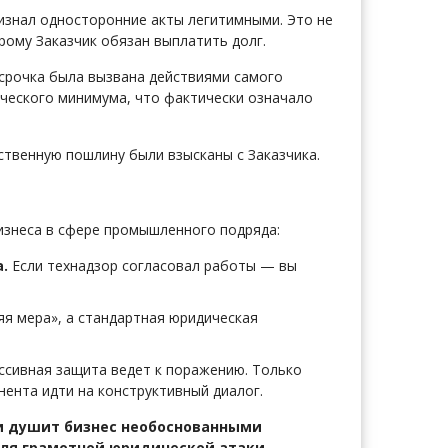
ризнал односторонние акты легитимными. Это не
рому Заказчик обязан выплатить долг.
осрочка была вызвана действиями самого
ческого минимума, что фактически означало
ственную пошлину были взысканы с Заказчика.
бизнеса в сфере промышленного подряда:
.
Если технадзор согласовал работы — вы
яя мера», а стандартная юридическая
ассивная защита ведет к поражению. Только
ента идти на конструктивный диалог.
ли душит бизнес необоснованными
для грамотной юридической атаки.