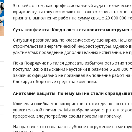
Это кейс о том, как профессиональный аудит технически
юридическую атаку позволяют не только «списать» много
признать выполнение работ на сумму свыше 20 000 000 те
Суть конфликта: Когда акты становятся инструме
Ситуация развивалась по классическому сценарию. Наш к
строительства энергетической инфраструктуры. Однако в
ультиматум: проведение дополнительных испытаний, не 
Пока Подрядчик пытался доказать избыточность этих треб
поступил иск о взыскании неустойки в размере 5 200 000 
Заказчик официально не признавал выполнение работ на с
блокируя оборотные средства компании.
Анатомия защиты: Почему мы не стали оправдыва
Ключевая ошибка многих юристов в таких делах - пытатьс
уважительной причине». Мы выбрали иную стратегию: дока
просрочки, злоупотребляя своим правом на приемку.
На практике это означало глубокое погружение в сметн