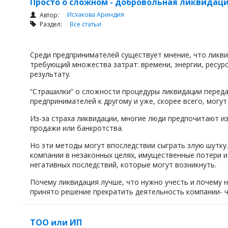
Просто о сложном - добровольная ликвидац
Исхакова Ариндия
Автор:
Раздел:
Все статьи
Среди предпринимателей существует мнение, что ликвид
требующий множества затрат: времени, энергии, ресур
результату.
“Страшилки” о сложности процедуры ликвидации передаю
предпринимателей к другому и уже, скорее всего, мог
Из-за страха ликвидации, многие люди предпочитают и
продажи или банкротства.
Но эти методы могут впоследствии сыграть злую шутку
компании в незаконных целях, имущественные потери и
негативных последствий, которые могут возникнуть.
Почему ликвидация лучше, что нужно учесть и почему н
принято решение прекратить деятельность компании- ч
ТОО или ИП