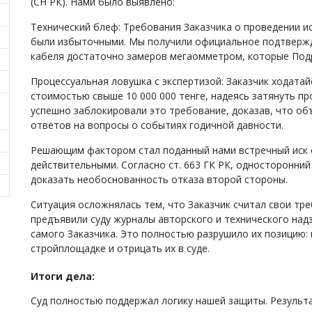
(СН РК). Нами было выявлено:
Технический блеф: Требования Заказчика о проведении 
были избыточными. Мы получили официальное подтвержде
кабеля достаточно замеров мегаомметром, которые Под
Процессуальная ловушка с экспертизой: Заказчик ходата
стоимостью свыше 10 000 000 тенге, надеясь затянуть п
успешно заблокировали это требование, доказав, что объ
ответов на вопросы о событиях годичной давности.
Решающим фактором стал поданный нами встречный иск 
действительными. Согласно ст. 663 ГК РК, односторонни
доказать необоснованность отказа второй стороны.
Ситуация осложнялась тем, что Заказчик считал свои тр
предъявили суду журналы авторского и технического над
самого Заказчика. Это полностью разрушило их позицию
стройплощадке и отрицать их в суде.
Итоги дела:
Суд полностью поддержал логику нашей защиты. Результа