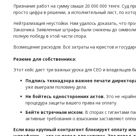
Признание работ на сумму свыше 20 000 000 тенге. Суд п
просто цифра в решении, а исполнительный лист, по кото
Нейтрализация неустойки. Нам удалось доказать, что пр
Заказчика. Заявленные штрафы были снижены до символи
полную победу в этой части спора.
Возмещение расходов. Все затраты на юристов и государ
Резюме для собственника:
Этот кейс дает три важных урока для CEO и владельцев 
Подпись технадзора важнее печати директора
уже выиграли половину дела.
Не бойтесь односторонних актов.
Это не «крайн
процедура защиты вашего права на оплату.
Бейте встречным иском.
В спорах с гигантами п
активные требования о взыскании заставляют оппон
Если ваш крупный контрагент блокирует оплату и
штрафами — это не повод для уступок. Это повод 