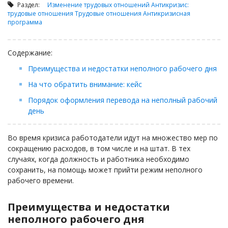
Займы
Раздел:
Изменение трудовых отношений
Антикризис:
трудовые отношения
Трудовые отношения
Антикризисная
Сбор долгов
программа
Регистрация ТОО
Проверка государственных органов
Содержание:
Интернет и право
Преимущества и недостатки неполного рабочего дня
Корпоративные отношения
На что обратить внимание: кейс
Государственные закупки
Порядок оформления перевода на неполный рабочий
день
Заключение, изменение и расторжение договоров
Налоги и налогообложение
Во время кризиса работодатели идут на множество мер по
сокращению расходов, в том числе и на штат. В тех
Новости сервиса
случаях, когда должность и работника необходимо
Архив
сохранить, на помощь может прийти режим неполного
рабочего времени.
Преимущества и недостатки
неполного рабочего дня