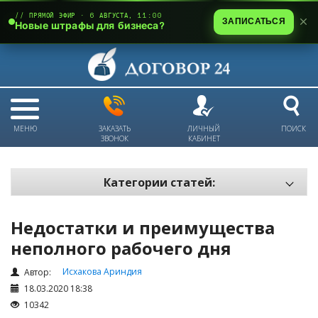
// ПРЯМОЙ ЭФИР · 6 АВГУСТА, 11:00
ЗАПИСАТЬСЯ
Новые штрафы для бизнеса?
МЕНЮ
ЗАКАЗАТЬ
ЛИЧНЫЙ
ПОИСК
ЗВОНОК
КАБИНЕТ
Категории статей:
Все статьи
Недостатки и преимущества
Электронный документооборот и цифровая подпись
неполного рабочего дня
Трудовые отношения
Исхакова Ариндия
Автор:
Техника безопасности и охрана труда
18.03.2020 18:38
Изменения в законодательстве РК
10342