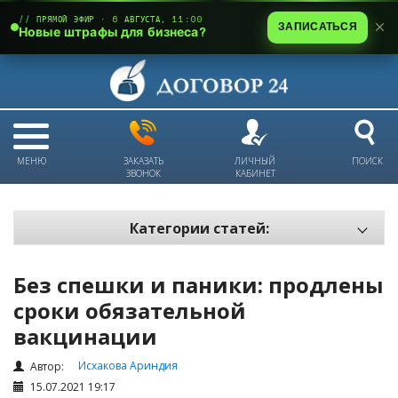
// ПРЯМОЙ ЭФИР · 6 АВГУСТА, 11:00
ЗАПИСАТЬСЯ
Новые штрафы для бизнеса?
МЕНЮ
ЗАКАЗАТЬ
ЛИЧНЫЙ
ПОИСК
ЗВОНОК
КАБИНЕТ
Категории статей:
Все статьи
Без спешки и паники: продлены
Электронный документооборот и цифровая подпись
сроки обязательной
Трудовые отношения
вакцинации
Техника безопасности и охрана труда
Исхакова Ариндия
Автор:
Изменения в законодательстве РК
15.07.2021 19:17