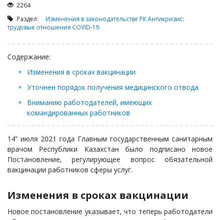
Займы
2264
Сбор долгов
Раздел:
Изменения в законодательстве РК
Антикризис:
трудовые отношения
COVID-19
Регистрация ТОО
Проверка государственных органов
Содержание:
Интернет и право
Изменения в сроках вакцинации
Корпоративные отношения
Уточнен порядок получения медицинского отвода
Государственные закупки
Вниманию работодателей, имеющих
Заключение, изменение и расторжение договоров
командированных работников
Налоги и налогообложение
14” июля 2021 года Главным государственным санитарным
Новости сервиса
врачом Республики Казахстан было подписано новое
Архив
Постановление, регулирующее вопрос обязательной
вакцинации работников сферы услуг.
Изменения в сроках вакцинации
Новое постановление указывает, что теперь работодатели