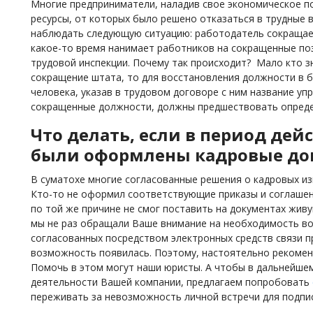
Многие предприниматели, наладив свое экономическое п
ресурсы, от которых было решено отказаться в трудные 
наблюдать следующую ситуацию: работодатель сокращает
какое-то время нанимает работников на сокращенные поз
трудовой инспекции. Почему так происходит? Мало кто з
сокращение штата, то для восстановления должности в 
человека, указав в трудовом договоре с ним название у
сокращенные должности, должны предшествовать опреде
Что делать, если в период дей
были оформлены кадровые д
В суматохе многие согласованные решения о кадровых из
Кто-то не оформил соответствующие приказы и соглашен
по той же причине не смог поставить на документах живу
мы не раз обращали Ваше внимание на необходимость вос
согласованных посредством электронных средств связи п
возможность появилась. Поэтому, настоятельно рекомен
Помочь в этом могут наши юристы. А чтобы в дальнейше
деятельности Вашей компании, предлагаем попробовать
переживать за невозможность личной встречи для подпис