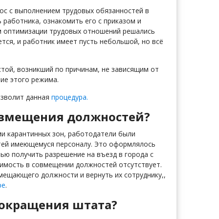
ос с выполнением трудовых обязанностей в
 работника, ознакомить его с приказом и
м оптимизации трудовых отношений решались
тся, и работник имеет пусть небольшой, но всё
стой, возникший по причинам, не зависящим от
вие этого режима.
озволит данная
процедура.
овмещения должностей?
ами карантинных зон, работодатели были
тей имеющемуся персоналу. Это оформлялось
ью получить разрешение на въезд в города с
имость в совмещении должностей отсутствует.
мещающего должности и вернуть их сотруднику,,
ре
.
 сокращения штата?