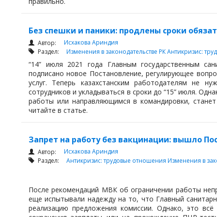
правильно.
Без спешки и паники: продлены сроки обяз
Исхакова Ариндия
Автор:
Раздел:
Изменения в законодательстве РК
Антикризис: тр
“14” июля 2021 года Главным государственным сан
подписано новое Постановление, регулирующее вопро
услуг. Теперь казахстанским работодателям не ну
сотрудников и укладываться в сроки до “15” июля. Од
работы или направляющимся в командировки, станет
читайте в статье.
Запрет на работу без вакцинации: вышло По
Исхакова Ариндия
Автор:
Раздел:
Антикризис: трудовые отношения
Изменения в зак
После рекомендаций МВК об ограничении работы непр
еще испытывали надежду на то, что Главный санитарн
реализацию предложения комиссии. Однако, это всё