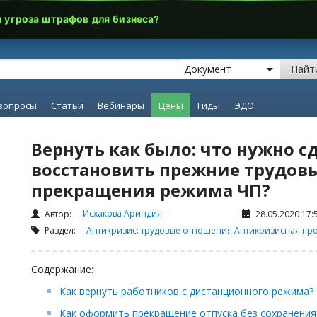
я угроза штрафов для бизнеса?
Найт
вопросы
Статьи
Вебинары
Цены
Гиды
ЭДО
Вернуть как было: что нужно с
восстановить прежние трудов
прекращения режима ЧП?
Исхакова Ариндия
Автор:
28.05.2020 17:
Раздел:
Антикризис: трудовые отношения
Антикризисная пр
Содержание:
Как вернуть работников с дистанционного режима?
Как оформить прекращение отпуска без сохранения