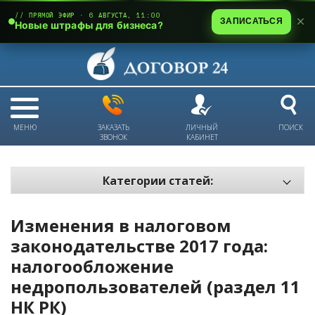
// ПРЯМОЙ ЭФИР · 6 АВГУСТА, 11:00
ЗАПИСАТЬСЯ
Новые штрафы для бизнеса?
МЕНЮ
ЗАКАЗАТЬ
ЛИЧНЫЙ
ПОИСК
ЗВОНОК
КАБИНЕТ
Категории статей:
Все статьи
Изменения в налоговом
Электронный документооборот и цифровая подпись
законодательстве 2017 года:
Трудовые отношения
налогообложение
Техника безопасности и охрана труда
недропользователей (раздел 11
Изменения в законодательстве РК
НК РК)