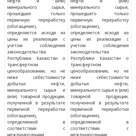
нефти и (или)
нефти и (или)
минерального сырья,
минерального сырья,
прошедших только
прошедшего только
первичную переработку
первичную переработку
(обогащение),
(обогащение),
определяется исходя из
определяется исходя из
цены их реализации с
цены их реализации с
учетом соблюдения
учетом соблюдения
законодательства
законодательства
Республики Казахстан о
Республики Казахстан о
трансфертном
трансфертном
ценообразовании, но не
ценообразовании, но не
ниже себестоимости
ниже себестоимости
добытых нефти,
добытых нефти,
минерального сырья и
минерального сырья и (или)
(или) товарной продукции,
товарной продукции,
полученной в результате
полученной в результате
первичной переработки
первичной переработки
(обогащения),
(обогащения),
определяемой в
определяемой в
соответствии с
соответствии с
международными
международными