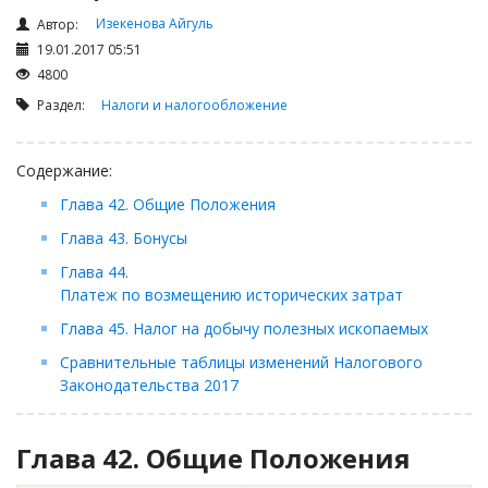
Займы
Изекенова Айгуль
Автор:
Сбор долгов
19.01.2017 05:51
Регистрация ТОО
4800
Раздел:
Налоги и налогообложение
Проверка государственных органов
Интернет и право
Содержание:
Корпоративные отношения
Глава 42. Общие Положения
Государственные закупки
Глава 43. Бонусы
Заключение, изменение и расторжение договоров
Глава 44.
Налоги и налогообложение
Платеж по возмещению исторических затрат
Новости сервиса
Глава 45. Налог на добычу полезных ископаемых
Архив
Сравнительные таблицы изменений Налогового
Законодательства 2017
Глава 42. Общие Положения