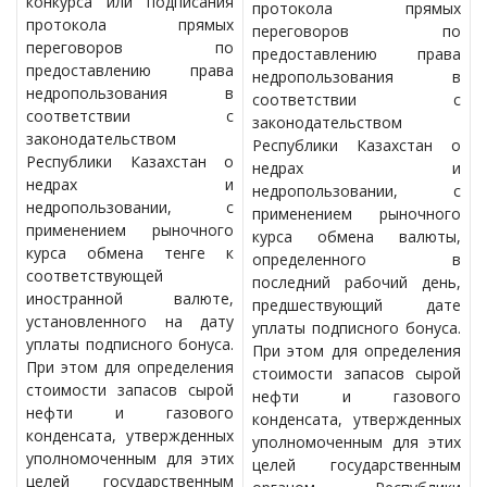
конкурса или подписания
протокола прямых
протокола прямых
переговоров по
переговоров по
предоставлению права
предоставлению права
недропользования в
недропользования в
соответствии с
соответствии с
законодательством
законодательством
Республики Казахстан о
Республики Казахстан о
недрах и
недрах и
недропользовании, с
недропользовании, с
применением рыночного
применением рыночного
курса обмена валюты,
курса обмена тенге к
определенного в
соответствующей
последний рабочий день,
иностранной валюте,
предшествующий дате
установленного на дату
уплаты подписного бонуса.
уплаты подписного бонуса.
При этом для определения
При этом для определения
стоимости запасов сырой
стоимости запасов сырой
нефти и газового
нефти и газового
конденсата, утвержденных
конденсата, утвержденных
уполномоченным для этих
уполномоченным для этих
целей государственным
целей государственным