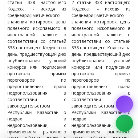
статьи 338 настоящего
2 статьи 338 настоящего
Кодекса, - исходя из
Кодекса, – исходя из
среднеарифметического
среднеарифметического
значения котировок цены
значения котировок цены
полезного ископаемого в
полезного ископаемого в
иностранной валюте в
иностранной валюте в
соответствии со статьей
соответствии со статьей
338 настоящего Кодекса на
338 настоящего Кодекса на
день, предшествующий дню
день, предшествующий дню
опубликования условий
опубликования условий
конкурса или подписания
конкурса или подписания
протокола прямых
протокола прямых
переговоров по
переговоров по
предоставлению права
предоставлению права
недропользования в
недропользования в
соответствии с
соответствии с
законодательством
законодательством
Республики Казахстан о
Республики Казахстан о
недрах и
недрах и
недропользовании, с
недропользовании, с
применением рыночного
применением рыночного