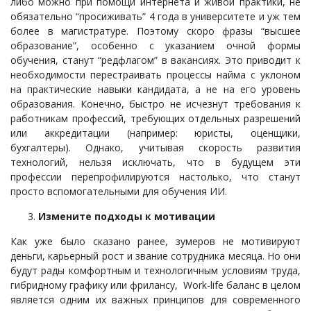
либо можно при помощи интернета и живой практики, не
обязательно “просиживать” 4 года в университете и уж тем
более в магистратуре. Поэтому скоро фразы “высшее
образование”, особенно с указанием очной формы
обучения, станут “редфлагом” в вакансиях. Это приводит к
необходимости перестраивать процессы найма с уклоном
на практические навыки кандидата, а не на его уровень
образования. Конечно, быстро не исчезнут требования к
работникам профессий, требующих отдельных разрешений
или аккредитации (например: юристы, оценщики,
бухгалтеры). Однако, учитывая скорость развития
технологий, нельзя исключать, что в будущем эти
профессии перепрофилируются настолько, что станут
просто вспомогательными для обучения ИИ.
Измените подходы к мотивации
Как уже было сказано ранее, зумеров не мотивируют
деньги, карьерный рост и звание сотрудника месяца. Но они
будут рады комфортным и технологичным условиям труда,
гибридному графику или фрилансу, Work-life баланс в целом
является одним их важных принципов для современного