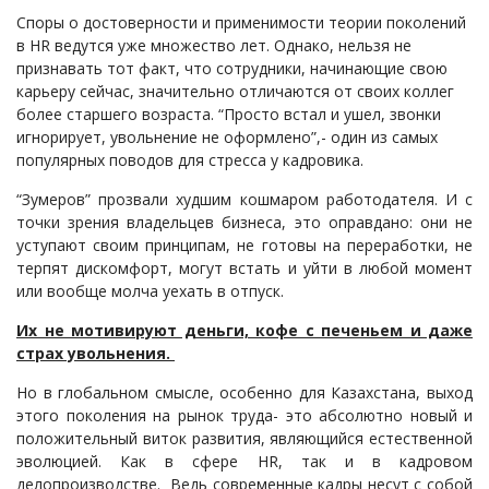
Регистрация ТОО
Споры о достоверности и применимости теории поколений
Проверка государственных органов
в HR ведутся уже множество лет. Однако, нельзя не
признавать тот факт, что сотрудники, начинающие свою
Интернет и право
карьеру сейчас, значительно отличаются от своих коллег
Корпоративные отношения
более старшего возраста. “Просто встал и ушел, звонки
игнорирует, увольнение не оформлено”,- один из самых
Государственные закупки
популярных поводов для стресса у кадровика.
Заключение, изменение и расторжение договоров
“Зумеров” прозвали худшим кошмаром работодателя. И с
Налоги и налогообложение
точки зрения владельцев бизнеса, это оправдано: они не
уступают своим принципам, не готовы на переработки, не
Новости сервиса
терпят дискомфорт, могут встать и уйти в любой момент
Архив
или вообще молча уехать в отпуск.
Их не мотивируют деньги, кофе с печеньем и даже
страх увольнения.
Но в глобальном смысле, особенно для Казахстана, выход
этого поколения на рынок труда- это абсолютно новый и
положительный виток развития, являющийся естественной
эволюцией. Как в сфере HR, так и в кадровом
делопроизводстве. Ведь современные кадры несут с собой