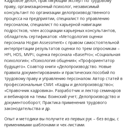
Кадровое дело», практикующий эксперт по трудовому
праву, организационный психолог, независимый
консультант по организации делопроизводственного
процесса на предприятии, специалист по управлению
персоналом, специалист по карьерной навигации
подростков, член ассоциации карьерных консультантов,
обладатель сертификатов: «Методология оценки
персонала Hogan Assessment» c правом самостоятельной
интерпретации результатов оценки по трем опросникам –
HPI, HDS, MVPI.; оценка персонала «BasePro»; «Социальная
психология»; «Психология общения»; «Профориентатор
будущего». Соавтор книги «Делопроизводство. Новые
правила документирования» и практических пособий по
трудовому праву и управлению персоналом. Автор статей в
профессиональные СМИ: «Кадры и делопроизводство»;
«Справочник кадровика». Разработчик и лектор семинаров
и вебинаров на темы: Воинский учет; Делопроизводство и
документооборот; Практика применения трудового
законодательства и др.
Опыт и методики вы получите из первых рук – без воды, с
применимыми шаблонами и чек-листами.