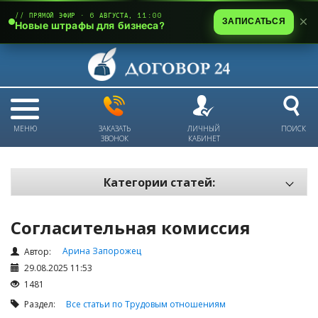
// ПРЯМОЙ ЭФИР · 6 АВГУСТА, 11:00
ЗАПИСАТЬСЯ
Новые штрафы для бизнеса?
МЕНЮ
ЗАКАЗАТЬ
ЛИЧНЫЙ
ПОИСК
ЗВОНОК
КАБИНЕТ
Категории статей:
Все статьи
Согласительная комиссия
Электронный документооборот и цифровая подпись
Арина Запорожец
Трудовые отношения
Автор:
29.08.2025 11:53
Техника безопасности и охрана труда
1481
Изменения в законодательстве РК
Раздел:
Все статьи по Трудовым отношениям