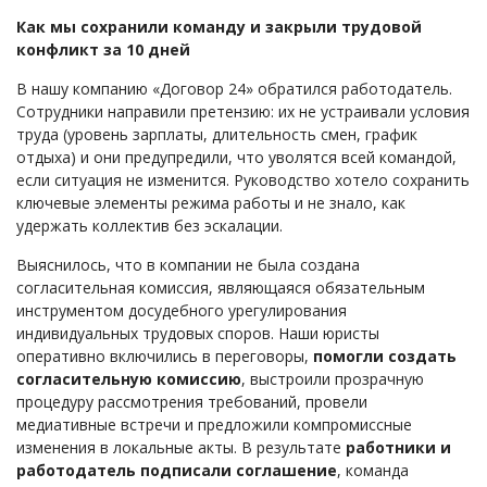
Займы
Как мы сохранили команду и закрыли трудовой
Сбор долгов
конфликт за 10 дней
Регистрация ТОО
В нашу компанию «Договор 24» обратился работодатель.
Проверка государственных органов
Сотрудники направили претензию: их не устраивали условия
труда (уровень зарплаты, длительность смен, график
Интернет и право
отдыха) и они предупредили, что уволятся всей командой,
Корпоративные отношения
если ситуация не изменится. Руководство хотело сохранить
ключевые элементы режима работы и не знало, как
Государственные закупки
удержать коллектив без эскалации.
Заключение, изменение и расторжение договоров
Выяснилось, что в компании не была создана
Налоги и налогообложение
согласительная комиссия, являющаяся обязательным
инструментом досудебного урегулирования
Новости сервиса
индивидуальных трудовых споров. Наши юристы
Архив
оперативно включились в переговоры,
помогли создать
согласительную комиссию
, выстроили прозрачную
процедуру рассмотрения требований, провели
медиативные встречи и предложили компромиссные
изменения в локальные акты. В результате
работники и
работодатель подписали соглашение
, команда