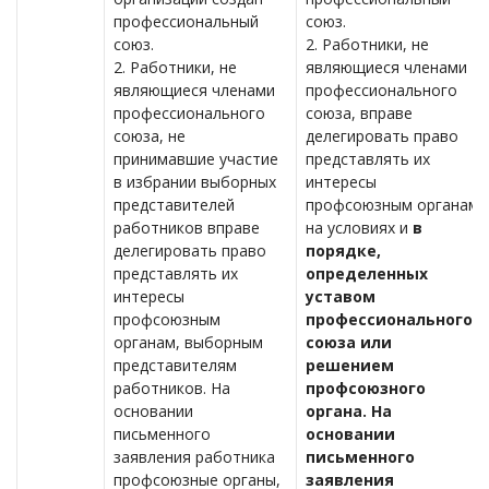
профессиональный
союз.
союз.
2. Работники, не
2. Работники, не
являющиеся членами
являющиеся членами
профессионального
профессионального
союза, вправе
союза, не
делегировать право
принимавшие участие
представлять их
в избрании выборных
интересы
представителей
профсоюзным органам
работников вправе
на условиях и
в
делегировать право
порядке,
представлять их
определенных
интересы
уставом
профсоюзным
профессионального
органам, выборным
союза или
представителям
решением
работников. На
профсоюзного
основании
органа. На
письменного
основании
заявления работника
письменного
профсоюзные органы,
заявления