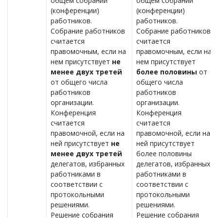
общем собрании
общем собрании
(конференции)
(конференции)
работников.
работников.
Собрание работников
Собрание работников
считается
считается
правомочным, если на
правомочным, если на
нем присутствует
не
нем присутствует
менее двух третей
более половины
от
от общего числа
общего числа
работников
работников
организации.
организации.
Конференция
Конференция
считается
считается
правомочной, если на
правомочной, если на
ней присутствует
не
ней присутствует
менее двух третей
более половины
делегатов, избранных
делегатов, избранных
работниками в
работниками в
соответствии с
соответствии с
протокольными
протокольными
решениями.
решениями.
Решение собрания
Решение собрания