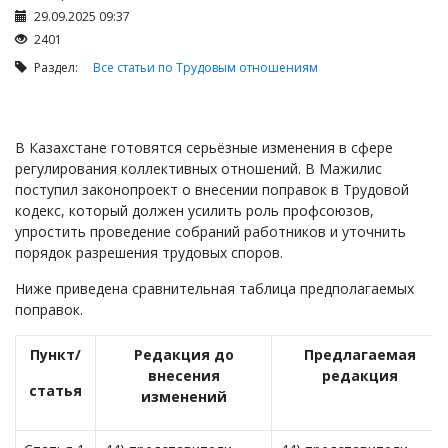
Займы
29.09.2025 09:37
Сбор долгов
2401
Регистрация ТОО
Раздел:
Все статьи по Трудовым отношениям
Проверка государственных органов
Интернет и право
В Казахстане готовятся серьёзные изменения в сфере
Корпоративные отношения
регулирования коллективных отношений. В Мажилис
поступил законопроект о внесении поправок в Трудовой
Государственные закупки
кодекс, который должен усилить роль профсоюзов,
Заключение, изменение и расторжение договоров
упростить проведение собраний работников и уточнить
порядок разрешения трудовых споров.
Налоги и налогообложение
Ниже приведена сравнительная таблица предполагаемых
Новости сервиса
поправок.
Архив
Пункт/
Редакция до
Предлагаемая
внесения
редакция
статья
изменений