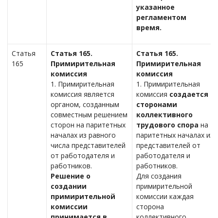
указанное
регламентом
время.
Статья
Статья 165.
Статья 165.
165
Примирительная
Примирительная
комиссия
комиссия
1. Примирительная
1. Примирительная
комиссия является
комиссия
создается
органом, созданным
сторонами
совместным решением
коллективного
сторон на паритетных
трудового спора
на
началах из равного
паритетных началах из
числа представителей
представителей от
от работодателя и
работодателя и
работников.
работников.
Решение о
Для создания
создании
примирительной
примирительной
комиссии каждая
комиссии
сторона
принимается в
коллективного