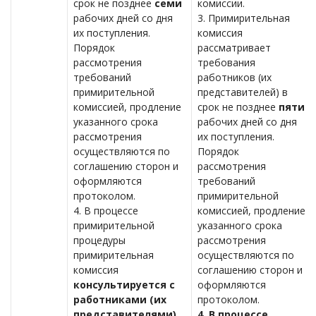
срок не позднее
семи
комиссии.
рабочих дней со дня
3. Примирительная
их поступления.
комиссия
Порядок
рассматривает
рассмотрения
требования
требований
работников (их
примирительной
представителей) в
комиссией, продление
срок не позднее
пяти
указанного срока
рабочих дней со дня
рассмотрения
их поступления.
осуществляются по
Порядок
соглашению сторон и
рассмотрения
оформляются
требований
протоколом.
примирительной
4. В процессе
комиссией, продление
примирительной
указанного срока
процедуры
рассмотрения
примирительная
осуществляются по
комиссия
соглашению сторон и
консультируется с
оформляются
работниками (их
протоколом.
представителями),
4. В процессе