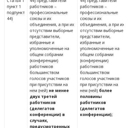
Статья 1
44) представители
44) представители
пункт 1
работников –
работников –
подпункт
профессиональные
профессиональные
44)
союзы и их
союзы и их
объединения, а при их
объединения, а при их
отсутствии выборные
отсутствии выборные
представители,
представители,
избранные и
избранные и
уполномоченные на
уполномоченные на
общем собрании
общем собрании
(конференции)
(конференции)
работников
работников
большинством
большинством
голосов участников
голосов участников
при присутствии на
при присутствии на
нем (ней)
не менее
нем (ней)
более
двух третей
половины
работников
работников
(делегатов
(делегатов
конференции) в
конференции);
случаях,
предусмотренных