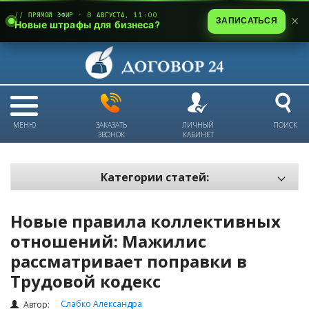
// ПРЯМОЙ ЭФИР · 6 АВГУСТА, 11:00
ЗАПИСАТЬСЯ
Новые штрафы для бизнеса?
МЕНЮ
ЗАКАЗАТЬ
ЛИЧНЫЙ
ПОИСК
ЗВОНОК
КАБИНЕТ
Категории статей:
Все статьи
Новые правила коллективных
Электронный документооборот и цифровая подпись
отношений: Мажилис
Трудовые отношения
рассматривает поправки в
Техника безопасности и охрана труда
Трудовой кодекс
Изменения в законодательстве РК
Слабко Александра
Автор: