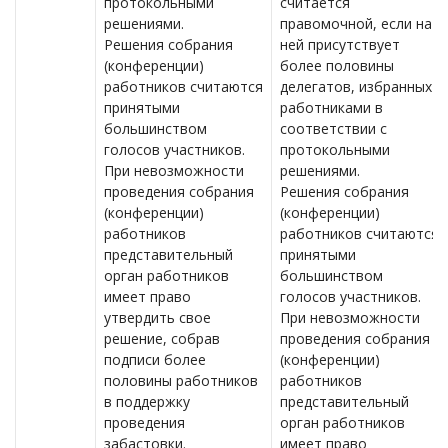
протокольными
считается
решениями.
правомочной, если на
Решения собрания
ней присутствует
(конференции)
более половины
работников считаются
делегатов, избранных
принятыми
работниками в
большинством
соответствии с
голосов участников.
протокольными
При невозможности
решениями.
проведения собрания
Решения собрания
(конференции)
(конференции)
работников
работников считаются
представительный
принятыми
орган работников
большинством
имеет право
голосов участников.
утвердить свое
При невозможности
решение, собрав
проведения собрания
подписи более
(конференции)
половины работников
работников
в поддержку
представительный
проведения
орган работников
забастовки.
имеет право