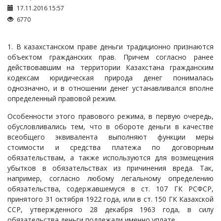
Займы
17.11.2016 15:57
Сбор долгов
6770
Регистрация ТОО
1. В казахстанском праве деньги традиционно признаются
Проверка государственных органов
объектом гражданских прав. Причем согласно ранее
Интернет и право
действовавшим на территории Казахстана гражданским
кодексам юридическая природа денег понималась
Корпоративные отношения
однозначно, и в отношении денег устанавливался вполне
Государственные закупки
определенный правовой режим.
Заключение, изменение и расторжение договоров
Особенности этого правового режима, в первую очередь,
обусловливались тем, что в обороте деньги в качестве
Налоги и налогообложение
всеобщего эквивалента выполняют функции меры
Новости сервиса
стоимости и средства платежа по договорным
обязательствам, а также используются для возмещения
Архив
убытков в обязательствах из причинения вреда. Так,
например, согласно любому легальному определению
обязательства, содержавшемуся в ст. 107 ГК РСФСР,
принятого 31 октября 1922 года, или в ст. 150 ГК Казахской
ССР, утвержденного 28 декабря 1963 года, в силу
обязательства деньги подлежали именно уплате.