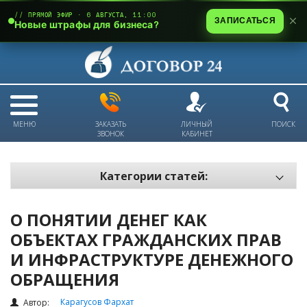
// ПРЯМОЙ ЭФИР · 6 АВГУСТА, 11:00
ЗАПИСАТЬСЯ
Новые штрафы для бизнеса?
МЕНЮ
ЗАКАЗАТЬ
ЛИЧНЫЙ
ПОИСК
ЗВОНОК
КАБИНЕТ
Категории статей:
Все статьи
О ПОНЯТИИ ДЕНЕГ КАК
Электронный документооборот и цифровая подпись
ОБЪЕКТАХ ГРАЖДАНСКИХ ПРАВ
Трудовые отношения
И ИНФРАСТРУКТУРЕ ДЕНЕЖНОГО
Техника безопасности и охрана труда
ОБРАЩЕНИЯ
Изменения в законодательстве РК
Карагусов Фархат
Автор: