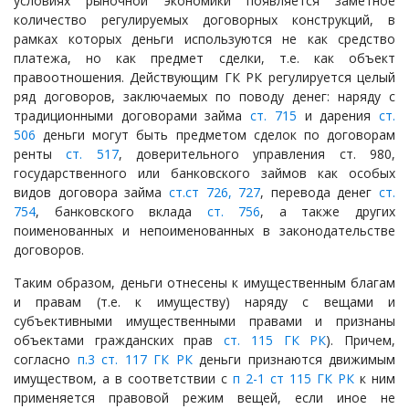
условиях рыночной экономики появляется заметное
количество регулируемых договорных конструкций, в
рамках которых деньги используются не как средство
платежа, но как предмет сделки, т.е. как объект
правоотношения. Действующим ГК РК регулируется целый
ряд договоров, заключаемых по поводу денег: наряду с
традиционными договорами займа
cт. 715
и дарения
ст.
506
деньги могут быть предметом сделок по договорам
ренты
ст. 517
, доверительного управления ст. 980,
государственного или банковского займов как особых
видов договора займа
ст.ст 726, 727
, перевода денег
ст.
754
, банковского вклада
ст. 756
, а также других
поименованных и непоименованных в законодательстве
договоров.
Таким образом, деньги отнесены к имущественным благам
и правам (т.е. к имуществу) наряду с вещами и
субъективными имущественными правами и признаны
объектами гражданских прав
ст. 115 ГК РК
). Причем,
согласно
п.3 ст. 117 ГК РК
деньги признаются движимым
имуществом, а в соответствии с
п 2-1 ст 115 ГК РК
к ним
применяется правовой режим вещей, если иное не