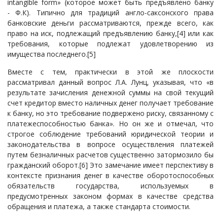
intangible form» (которое может быть предъявлено банку
- Ф.К). Типично для традиций англо-саксонского права
банковские деньги рассматриваются, прежде всего, как
право на иск, подлежащий предъявлению банку,
[4]
или как
требования, которые подлежат удовлетворению из
имущества последнего.
[5]
Вместе с тем, практически в этой же плоскости
рассматривал данный вопрос Л.А. Лунц, указывая, что «в
результате зачисления денежной суммы на свой текущий
счет кредитор вместо наличных денег получает требование
к банку, но это требование подвержено риску, связанному с
платежеспособностью банка». Но он же и отмечал, что
строгое соблюдение требований юридической теории и
законодательства в вопросе осуществления платежей
путем безналичных расчетов существенно затормозило бы
гражданский оборот.
[6]
Это замечание имеет перспективу в
контексте признания денег в качестве оборотоспособных
обязательств государства, используемых в
предусмотренных законом формах в качестве средства
обращения и платежа, а также стандарта стоимости.