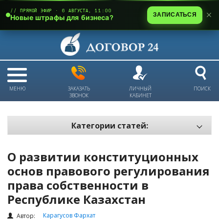
// ПРЯМОЙ ЭФИР · 6 АВГУСТА, 11:00
ЗАПИСАТЬСЯ
Новые штрафы для бизнеса?
МЕНЮ
ЗАКАЗАТЬ
ЛИЧНЫЙ
ПОИСК
ЗВОНОК
КАБИНЕТ
Категории статей:
Все статьи
О развитии конституционных
Электронный документооборот и цифровая подпись
основ правового регулирования
Трудовые отношения
права собственности в
Техника безопасности и охрана труда
Республике Казахстан
Изменения в законодательстве РК
Карагусов Фархат
Автор: