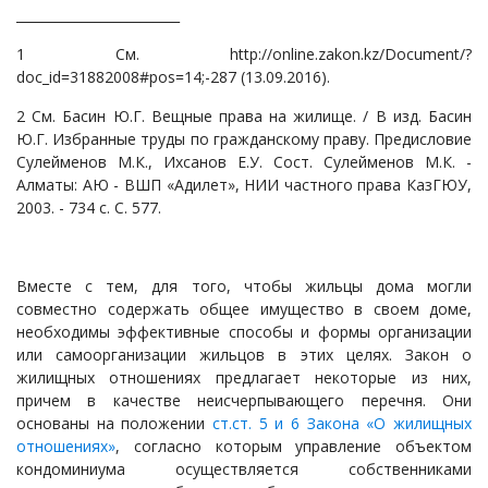
_________________________
1 См. http://online.zakon.kz/Document/?
doc_id=31882008#pos=14;-287 (13.09.2016).
2 См. Басин Ю.Г. Вещные права на жилище. / В изд. Басин
Ю.Г. Избранные труды по гражданскому праву. Предисловие
Сулейменов М.К., Ихсанов Е.У. Сост. Сулейменов М.К. -
Алматы: АЮ - ВШП «Адилет», НИИ частного права КазГЮУ,
2003. - 734 с. С. 577.
Вместе с тем, для того, чтобы жильцы дома могли
совместно содержать общее имущество в своем доме,
необходимы эффективные способы и формы организации
или самоорганизации жильцов в этих целях. Закон о
жилищных отношениях предлагает некоторые из них,
причем в качестве неисчерпывающего перечня. Они
основаны на положении
ст.ст. 5 и 6 Закона «О жилищных
отношениях»
, согласно которым управление объектом
кондоминиума осуществляется собственниками