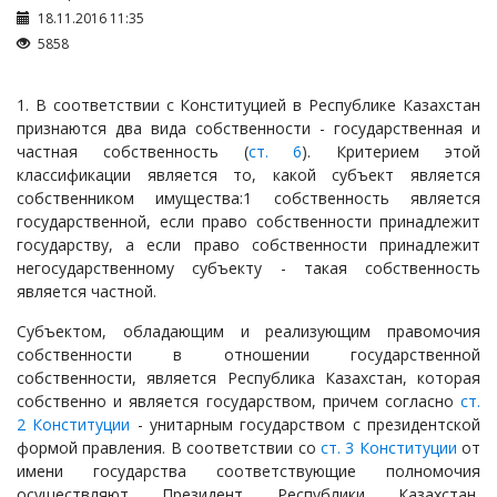
Займы
18.11.2016 11:35
Сбор долгов
5858
Регистрация ТОО
1. В соответствии с Конституцией в Республике Казахстан
Проверка государственных органов
признаются два вида собственности - государственная и
Интернет и право
частная собственность (
ст. 6
). Критерием этой
классификации является то, какой субъект является
Корпоративные отношения
собственником имущества:1 собственность является
Государственные закупки
государственной, если право собственности принадлежит
государству, а если право собственности принадлежит
Заключение, изменение и расторжение договоров
негосударственному субъекту - такая собственность
Налоги и налогообложение
является частной.
Новости сервиса
Субъектом, обладающим и реализующим правомочия
собственности в отношении государственной
Архив
собственности, является Республика Казахстан, которая
собственно и является государством, причем согласно
ст.
2 Конституции
- унитарным государством с президентской
формой правления. В соответствии со
ст. 3 Конституции
от
имени государства соответствующие полномочия
осуществляют Президент Республики Казахстан,