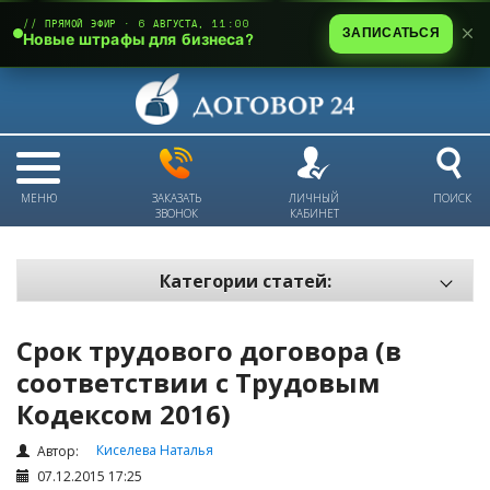
// ПРЯМОЙ ЭФИР · 6 АВГУСТА, 11:00
ЗАПИСАТЬСЯ
Новые штрафы для бизнеса?
МЕНЮ
ЗАКАЗАТЬ
ЛИЧНЫЙ
ПОИСК
ЗВОНОК
КАБИНЕТ
Категории статей:
Все статьи
Срок трудового договора (в
Электронный документооборот и цифровая подпись
соответствии с Трудовым
Трудовые отношения
Кодексом 2016)
Техника безопасности и охрана труда
Киселева Наталья
Автор:
Изменения в законодательстве РК
07.12.2015 17:25