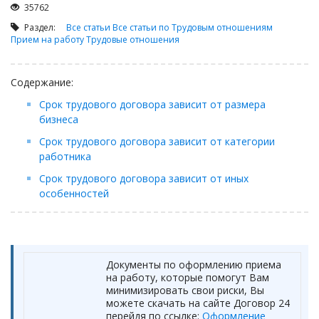
Займы
35762
Сбор долгов
Раздел:
Все статьи
Все статьи по Трудовым отношениям
Прием на работу
Трудовые отношения
Регистрация ТОО
Проверка государственных органов
Содержание:
Интернет и право
Срок трудового договора зависит от размера
Корпоративные отношения
бизнеса
Государственные закупки
Срок трудового договора зависит от категории
работника
Заключение, изменение и расторжение договоров
Срок трудового договора зависит от иных
Налоги и налогообложение
особенностей
Новости сервиса
Архив
Документы по оформлению приема
на работу, которые помогут Вам
минимизировать свои риски, Вы
можете скачать на сайте Договор 24
перейдя по ссылке:
Оформление