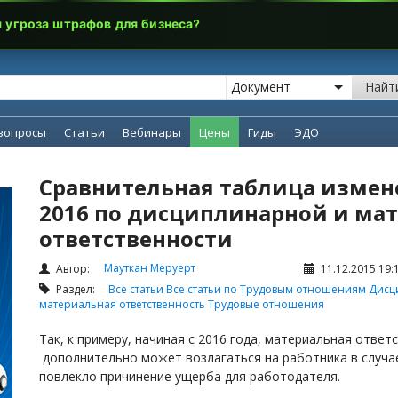
я угроза штрафов для бизнеса?
Найт
вопросы
Статьи
Вебинары
Цены
Гиды
ЭДО
Сравнительная таблица измен
2016 по дисциплинарной и ма
ответственности
Мауткан Меруерт
Автор:
11.12.2015 19:
Раздел:
Все статьи
Все статьи по Трудовым отношениям
Дисц
материальная ответственность
Трудовые отношения
Так, к примеру, начиная с 2016 года, материальная отве
дополнительно может возлагаться на работника в случа
повлекло причинение ущерба для работодателя.