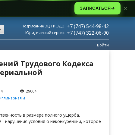
ЗАПИСАТЬСЯ
+7 (747) 544-98-42
Подписание ЭЦП и ЭДО
и
+7 (747) 322-06-90
Юридический сервис
Войти
ений Трудового Кодекса
териальной
14
29064
иплинарная и
тственность в размере полного ущерба,
е нарушения условия о неконкуренции, которое