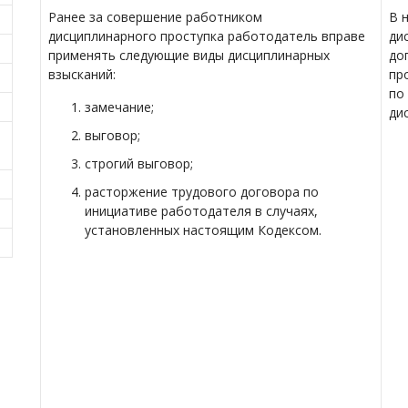
Ранее за совершение работником
В 
дисциплинарного проступка работодатель вправе
ди
применять следующие виды дисциплинарных
до
взысканий:
пр
по
замечание;
ди
выговор;
строгий выговор;
расторжение трудового договора по
инициативе работодателя в случаях,
установленных настоящим Кодексом.