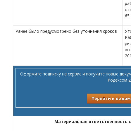
ра
от
65 
Ранее было предусмотрено без уточнения сроков
Ут
Ра
ди
во
201
Оформите подписку на сервис и получите новые доку
Кодексом 2
Перейти к видам
Материальная ответственность с