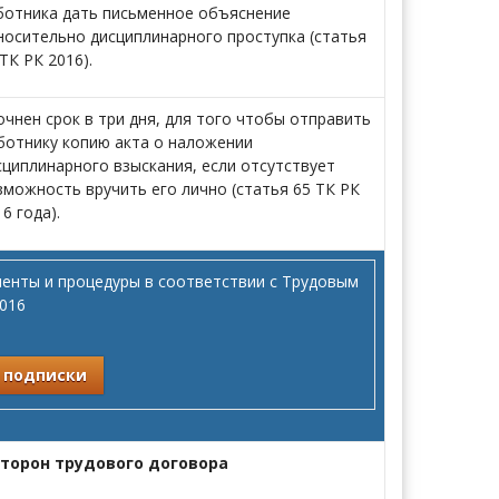
ботника дать письменное объяснение
носительно дисциплинарного проступка (статья
ТК РК 2016).
очнен срок в три дня, для того чтобы отправить
ботнику копию акта о наложении
сциплинарного взыскания, если отсутствует
зможность вручить его лично (статья 65 ТК РК
6 года).
менты и процедуры в соответствии с Трудовым
016
 подписки
торон трудового договора