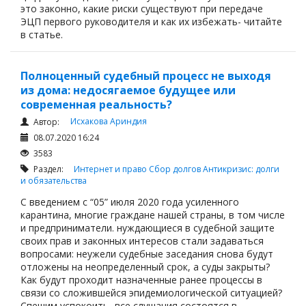
это законно, какие риски существуют при передаче
ЭЦП первого руководителя и как их избежать- читайте
в статье.
Полноценный судебный процесс не выходя
из дома: недосягаемое будущее или
современная реальность?
Исхакова Ариндия
Автор:
08.07.2020 16:24
3583
Раздел:
Интернет и право
Сбор долгов
Антикризис: долги
и обязательства
С введением с “05” июля 2020 года усиленного
карантина, многие граждане нашей страны, в том числе
и предприниматели. нуждающиеся в судебной защите
своих прав и законных интересов стали задаваться
вопросами: неужели судебные заседания снова будут
отложены на неопределенный срок, а суды закрыты?
Как будут проходит назначенные ранее процессы в
связи со сложившейся эпидемиологической ситуацией?
Спешим успокоить- все слушания состоятся в