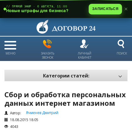
// ПРЯМОЙ ЭФИР · 6 АВГУСТА, 11:00
ЗАПИСАТЬСЯ
Новые штрафы для бизнеса?
МЕНЮ
ЗАКАЗАТЬ
ЛИЧНЫЙ
ПОИСК
ЗВОНОК
КАБИНЕТ
Категории статей:
Все статьи
Сбор и обработка персональных
Электронный документооборот и цифровая подпись
данных интернет магазином
Трудовые отношения
Ячменев Дмитрий
Автор:
Техника безопасности и охрана труда
18.08.2015 18:05
Изменения в законодательстве РК
4043