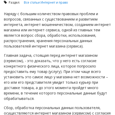
Займы
Раздел:
Все статьи
Интернет и право
Сбор долгов
Наряду с большим количеством правовых проблем и
Регистрация ТОО
вопросов, связанных с существованием и развитием
интернета, интернет мошенничеством, созданием интернет
Проверка государственных органов
магазина или интернет сервиса, одной из главных тем
Интернет и право
является вопрос сбора, обработки, использования,
распространения, хранения персональных данных
Корпоративные отношения
пользователей интернет магазина (сервиса).
Государственные закупки
Главная задача, стоящая перед интернет магазином
Заключение, изменение и расторжение договоров
(сервисом), - это доказать, что у него есть согласие
конкретного физического лица, которое попросило
Налоги и налогообложение
предоставить ему товар (услугу). При этом чаще всего
Новости сервиса
установить это самое лицо у магазина нет возможности –
его или его представителя увидит только курьер при
Архив
доставке товара, а до этого момента пройдет много
времени, в течение которого персональные данные будут
обрабатываться.
Сбор, обработка персональных данных пользователя,
осуществляются интернет магазином (сервисом) с согласия