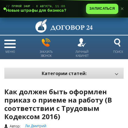
// ПРЯМОЙ ЭФИР · 6 АВГУСТА, 11:00
ЗАПИСАТЬСЯ
Новые штрафы для бизнеса?
МЕНЮ
ЗАКАЗАТЬ
ЛИЧНЫЙ
ПОИСК
ЗВОНОК
КАБИНЕТ
Категории статей:
Все статьи
Как должен быть оформлен
Электронный документооборот и цифровая подпись
приказ о приеме на работу (В
Трудовые отношения
соответствии с Трудовым
Техника безопасности и охрана труда
Кодексом 2016)
Изменения в законодательстве РК
Ли Дмитрий
Автор: