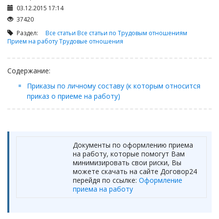
Займы
03.12.2015 17:14
Сбор долгов
37420
Регистрация ТОО
Раздел:
Все статьи
Все статьи по Трудовым отношениям
Прием на работу
Трудовые отношения
Проверка государственных органов
Интернет и право
Содержание:
Корпоративные отношения
Приказы по личному составу (к которым относится
Государственные закупки
приказ о приеме на работу)
Заключение, изменение и расторжение договоров
Налоги и налогообложение
Новости сервиса
Документы по оформлению приема
на работу, которые помогут Вам
Архив
минимизировать свои риски, Вы
можете скачать на сайте Договор24
перейдя по ссылке:
Оформление
приема на работу