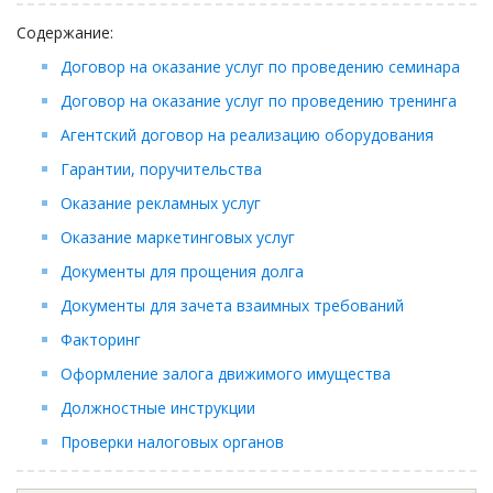
Займы
Содержание:
Сбор долгов
Договор на оказание услуг по проведению семинара
Регистрация ТОО
Договор на оказание услуг по проведению тренинга
Проверка государственных органов
Агентский договор на реализацию оборудования
Интернет и право
Гарантии, поручительства
Корпоративные отношения
Оказание рекламных услуг
Государственные закупки
Оказание маркетинговых услуг
Заключение, изменение и расторжение договоров
Документы для прощения долга
Налоги и налогообложение
Документы для зачета взаимных требований
Новости сервиса
Факторинг
Архив
Оформление залога движимого имущества
Должностные инструкции
Проверки налоговых органов