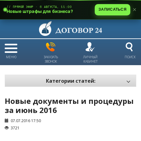
// ПРЯМОЙ ЭФИР · 6 АВГУСТА, 11:00
ЗАПИСАТЬСЯ
Новые штрафы для бизнеса?
МЕНЮ
ЗАКАЗАТЬ
ЛИЧНЫЙ
ПОИСК
ЗВОНОК
КАБИНЕТ
Категории статей:
Все статьи
Новые документы и процедуры
Электронный документооборот и цифровая подпись
за июнь 2016
Трудовые отношения
07.07.2016 17:50
Техника безопасности и охрана труда
3721
Изменения в законодательстве РК