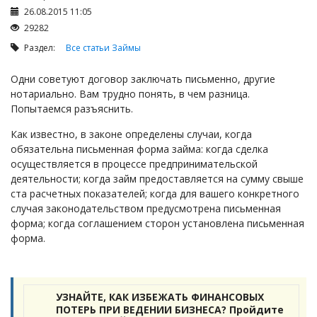
Займы
26.08.2015 11:05
Сбор долгов
29282
Регистрация ТОО
Раздел:
Все статьи
Займы
Проверка государственных органов
Одни советуют договор заключать письменно, другие
Интернет и право
нотариально. Вам трудно понять, в чем разница.
Попытаемся разъяснить.
Корпоративные отношения
Как известно, в законе определены случаи, когда
Государственные закупки
обязательна письменная форма займа: когда сделка
Заключение, изменение и расторжение договоров
осуществляется в процессе предпринимательской
деятельности; когда займ предоставляется на сумму свыше
Налоги и налогообложение
ста расчетных показателей; когда для вашего конкретного
Новости сервиса
случая законодательством предусмотрена письменная
форма; когда соглашением сторон установлена письменная
Архив
форма.
УЗНАЙТЕ, КАК ИЗБЕЖАТЬ ФИНАНСОВЫХ
ПОТЕРЬ ПРИ ВЕДЕНИИ БИЗНЕСА? Пройдите