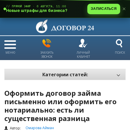
// ПРЯМОЙ ЭФИР · 6 АВГУСТА, 11:00
ЗАПИСАТЬСЯ
Новые штрафы для бизнеса?
МЕНЮ
ЗАКАЗАТЬ
ЛИЧНЫЙ
ПОИСК
ЗВОНОК
КАБИНЕТ
Категории статей:
Все статьи
Оформить договор займа
Электронный документооборот и цифровая подпись
письменно или оформить его
Трудовые отношения
нотариально: есть ли
Техника безопасности и охрана труда
существенная разница
Изменения в законодательстве РК
Омарова Айман
Автор: