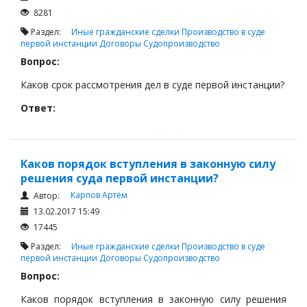
8281
Раздел:
Иные гражданские сделки
Производство в суде
первой инстанции
Договоры
Судопроизводство
Вопрос:
Каков срок рассмотрения дел в суде первой инстанции?
Ответ:
В соответствии со ст. 183 ГПК РК, срок рассмотрения
гражданского дела должен соответствовать его
фактической сложности и интересам лиц, участвующих
Каков порядок вступления в законную силу
в деле.
решения суда первой инстанции?
Карпов Артём
Автор:
13.02.2017 15:49
17445
Раздел:
Иные гражданские сделки
Производство в суде
первой инстанции
Договоры
Судопроизводство
Вопрос:
Каков порядок вступления в законную силу решения