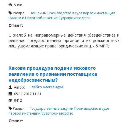
Налоги и Налогообложение
5398
Трудовые отношения
Раздел:
Пошлины
Производство в суде первой инстанции
Налоги и Налогообложение
Судопроизводство
Корпоративные отношения
Ответ:
Договоры
С жалоб на неправомерные действия (бездействие) и
Доверенности
решения государственных органов и их должностных
лиц, ущемляющие права юридических лиц, - 5 МРП;
Интернет и право
Возмещение ущерба
Проверка государственных органов
Какова процедура подачи искового
заявления о признании поставщика
Взыскание долга
недобросовестным?
Государственные закупки
Слабко Александра
Автор:
Предварительный квалификационный отбор «Самрук-
05.11.2017 11:31
Қазына» (ПКО)
9412
Некоммерческие организации
Раздел:
Государственные закупки
Производство в суде
первой инстанции
Судопроизводство
Лицензирование (разрешения и уведомления)
Ответ:
Исполнительное производство