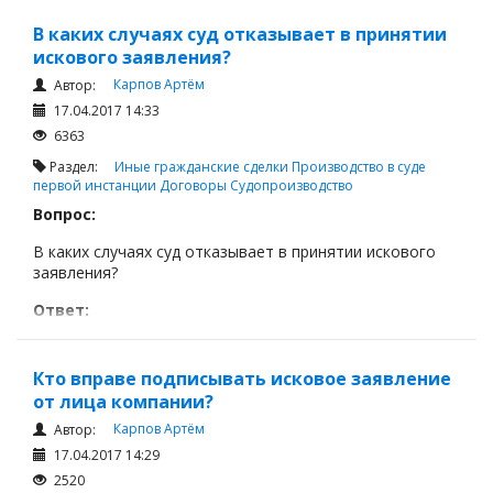
предъявлен иск иными лицами в порядке,
предусмотренном настоящим Кодексом.
В каких случаях суд отказывает в принятии
искового заявления?
Карпов Артём
Автор:
17.04.2017 14:33
6363
Раздел:
Иные гражданские сделки
Производство в суде
первой инстанции
Договоры
Судопроизводство
Вопрос:
В каких случаях суд отказывает в принятии искового
заявления?
Ответ:
Суд отказывает в принятии искового заявления, если:
Кто вправе подписывать исковое заявление
от лица компании?
Карпов Артём
Автор:
17.04.2017 14:29
2520