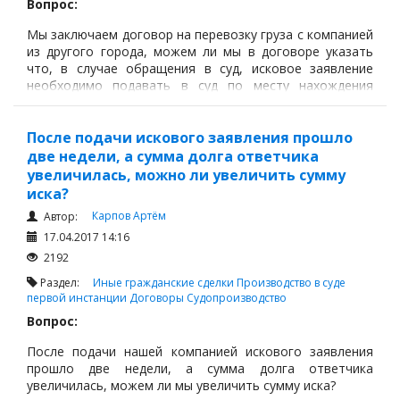
Вопрос:
Мы заключаем договор на перевозку груза с компанией
из другого города, можем ли мы в договоре указать
что, в случае обращения в суд, исковое заявление
необходимо подавать в суд по месту нахождения
нашей компании?
Ответ:
После подачи искового заявления прошло
две недели, а сумма долга ответчика
Стороны могут по соглашению между собой
увеличилась, можно ли увеличить сумму
иска?
Карпов Артём
Автор:
17.04.2017 14:16
2192
Раздел:
Иные гражданские сделки
Производство в суде
первой инстанции
Договоры
Судопроизводство
Вопрос:
После подачи нашей компанией искового заявления
прошло две недели, а сумма долга ответчика
увеличилась, можем ли мы увеличить сумму иска?