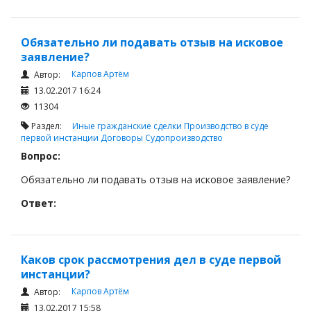
Ответ:
Обязательно ли подавать отзыв на исковое
заявление?
Карпов Артём
Автор:
13.02.2017 16:24
11304
Раздел:
Иные гражданские сделки
Производство в суде
первой инстанции
Договоры
Судопроизводство
Вопрос:
Обязательно ли подавать отзыв на исковое заявление?
Ответ:
Ответчик представляет в суд отзыв на исковое
заявление с приложением документов, которые
опровергают доводы относительно иска, а также
Каков срок рассмотрения дел в суде первой
документов о направлении ответчиком копий отзыва и
инстанции?
прилагаемых к нему документов истцу и другим лицам,
Карпов Артём
участвующим в деле.
Автор:
13.02.2017 15:58