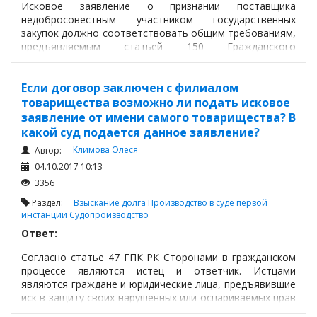
Исковое заявление о признании поставщика
Судопроизводство
недобросовестным участником государственных
закупок должно соответствовать общим требованиям,
Ответы государственных органов
предъявляемым статьей 150 Гражданского
процессуального кодекса Республики Казахстан. Оно
должно быть подано в суд в письменной форме либо в
форме электронного документа.
Если договор заключен с филиалом
товарищества возможно ли подать исковое
заявление от имени самого товарищества? В
какой суд подается данное заявление?
Климова Олеся
Автор:
04.10.2017 10:13
3356
Раздел:
Взыскание долга
Производство в суде первой
инстанции
Судопроизводство
Ответ:
Согласно статье 47 ГПК РК Сторонами в гражданском
процессе являются истец и ответчик. Истцами
являются граждане и юридические лица, предъявившие
иск в защиту своих нарушенных или оспариваемых прав
и свобод, законных интересов или в защиту которых