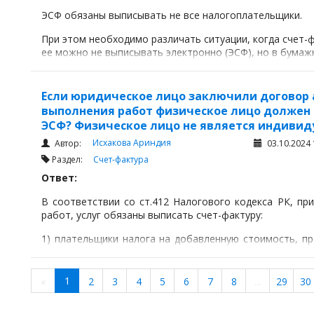
ЭСФ обязаны выписывать не все налогоплательщики.
При этом необходимо различать ситуации, когда счет-ф
ее можно не выписывать электронно (ЭСФ), но в бумаж
Если юридическое лицо заключили договор 
выполнения работ физическое лицо должен 
ЭСФ? Физическое лицо не является индиви
Исхакова Ариндия
Автор:
03.10.2024 
Раздел:
Счет-фактура
Ответ:
В соответствии со ст.412 Налогового кодекса РК, пр
работ, услуг обязаны выписать счет-фактуру:
1) плательщики налога на добавленную стоимость, пр
367 Налогового кодекса;
1
«
2
3
4
5
6
7
8
...
29
30