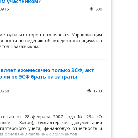
ым участником?
09:15
800
уме одна из сторон назначается Управляющим
занности по ведению общих дел консорциума, в
тов с заказчиком.
вляет ежемесячно только ЭСФ, акт
 ли по ЭСФ брать на затраты
08:58
1703
азахстан от 28 февраля 2007 года № 234 «О
алее – Закон), бухгалтерская документация
галтерского учета, финансовую отчетность и
на основании первичных документов.