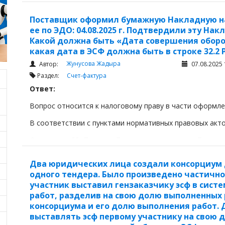
Поставщик оформил бумажную Накладную на Т
ее по ЭДО: 04.08.2025 г. Подтвердили эту Нак
Какой должна быть «Дата совершения оборота
какая дата в ЭСФ должна быть в строке 32.2 
Жунусова Жадыра
Автор:
07.08.2025 
Раздел:
Счет-фактура
Ответ:
Вопрос относится к налоговому праву в части оформле
В соответствии с пунктами нормативных правовых акто
Согласно п.53 Приказа Первого заместителя Премье
финансов Республики Казахстан от 22 апреля 2019 год
Два юридических лица создали консорциум 
одного тендера. Было произведено частично
участник выставил гензаказчику эсф в сист
работ, разделив на свою долю выполненных 
консорциума и его долю выполнения работ. 
выставлять эсф первому участнику на свою