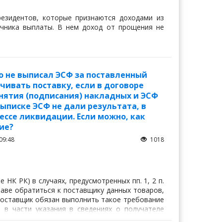
езидентов, которые признаются доходами из
чника выплаты. В нем доход от прощения не
но не выписал ЭСФ за поставленный
чивать поставку, если в договоре
инятия (подписания) накладных и ЭСФ
ыписке ЭСФ не дали результата, в
ссе ликвидации. Если можно, как
ие?
09:48
1018
 НК РК) в случаях, предусмотренных пп. 1, 2 п.
праве обратиться к поставщику данных товаров,
 поставщик обязан выполнить такое требование
 в части указания в сведениях о получателе