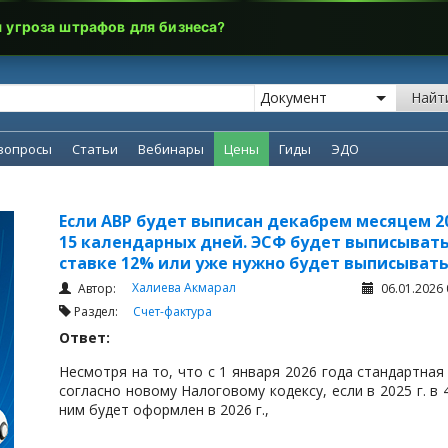
я угроза штрафов для бизнеса?
Найт
вопросы
Статьи
Вебинары
Цены
Гиды
ЭДО
Если АВР будет выписан декабрем месяцем 20
15 календарных дней. ЭСФ будет выписыватьс
ставке 12% или уже нужно будет выписывать
Халиева Акмарал
Автор:
06.01.2026 
Раздел:
Счет-фактура
Ответ:
Несмотря на то, что с 1 января 2026 года стандартная
согласно новому Налоговому кодексу, если в 2025 г. в 
ним будет оформлен в 2026 г.,