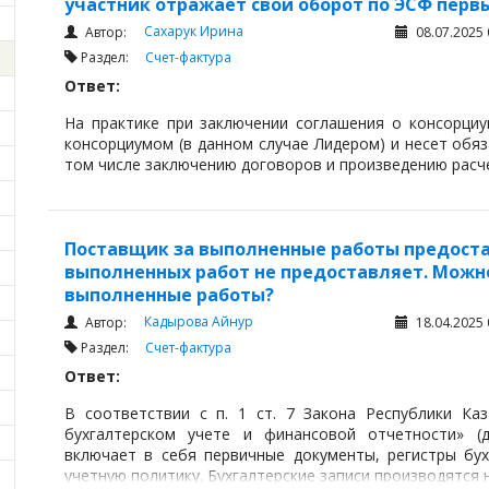
участник отражает свой оборот по ЭСФ перв
Сахарук Ирина
Автор:
08.07.2025 
Раздел:
Счет-фактура
Ответ:
На практике при заключении соглашения о консорци
консорциумом (в данном случае Лидером) и несет обя
том числе заключению договоров и произведению расче
Поставщик за выполненные работы предоста
выполненных работ не предоставляет. Можно
выполненные работы?
Кадырова Айнур
Автор:
18.04.2025 
Раздел:
Счет-фактура
Ответ:
В соответствии с п. 1 ст. 7 Закона Республики К
бухгалтерском учете и финансовой отчетности» (д
включает в себя первичные документы, регистры бух
учетную политику. Бухгалтерские записи производятся 