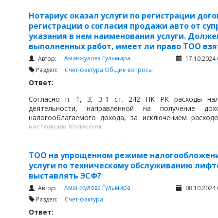
Нотариус оказал услуги по регистрации дого
регистрации о согласия продажи авто от суп
указания в нем наименования услуги. Долже
выполненных работ, имеет ли право ТОО взя
Аманжулова Гульмира
Автор:
17.10.2024 
Раздел:
Счет-фактура
Общие вопросы
Ответ:
Согласно п. 1, 3, 3-1 ст. 242 НК РК расходы на
деятельности, направленной на получение до
налогооблагаемого дохода, за исключением расход
настоящим Кодексом.
ТОО на упрощенном режиме налогообложени
услуги по техническому обслуживанию лифто
выставлять ЭСФ?
Аманжулова Гульмира
Автор:
08.10.2024 
Раздел:
Счет-фактура
Ответ: