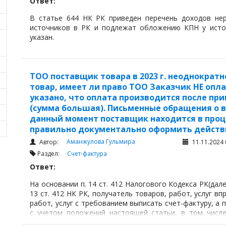
Ответ:
В статье 644 НК РК приведен перечень доходов нер
источников в РК и подлежат обложению КПН у исто
указан.
ТОО поставщик товара в 2023 г. неоднократ
товар, имеет ли право ТОО Заказчик НЕ опла
указано, что оплата производится после пр
(сумма большая). Письменные обращения о в
данный момент поставщик находится в проце
правильно документально оформить действ
Аманжулова Гульмира
Автор:
11.11.2024 
Раздел:
Счет-фактура
Ответ:
На основании п. 14 ст. 412 Налогового Кодекса РК(далее
13 ст. 412 НК РК, получатель товаров, работ, услуг в
работ, услуг с требованием выписать счет-фактуру, а
с учетом положений настоящей статьи, в том числе
товаров, работ, услуг реквизитов юридического лица.