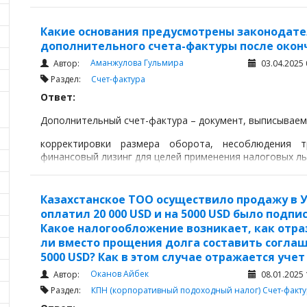
Какие основания предусмотрены законодате
дополнительного счета-фактуры после окон
Аманжулова Гульмира
Автор:
03.04.2025 
Раздел:
Счет-фактура
Ответ:
Дополнительный счет-фактура – документ, выписываем
корректировки размера оборота, несоблюдения 
финансовый лизинг для целей применения налоговых л
Казахстанское ТОО осуществило продажу в Уз
оплатил 20 000 USD и на 5000 USD было подп
Какое налогообложение возникает, как отра
ли вместо прощения долга составить согла
5000 USD? Как в этом случае отражается учет
Оканов Айбек
Автор:
08.01.2025 
Раздел:
КПН (корпоративный подоходный налог)
Счет-факт