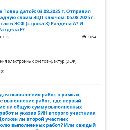
овар датой: 03.08.2025 г. Отправил
ладную своим ЭЦП ключом: 05.08.2025 г.
» в ЭСФ (строка 3) Раздела А? И
Раздела F?
10:08
1054
ния электронных счетов-фактур (ЭСФ).
в:
р-Министра Республики Казахстан - Министра
а № 370
для выполнения работ в рамках
е выполнение работ, где первый
еме на общую сумму выполненных
работ и указав БИН второго участника
Должен ли второй участник
 долю выполненных работ? Или каждый