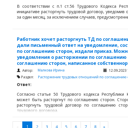
В соответствии с п.1 ст.56 Трудового Кодекса Рес
инициативе расторгнуть трудовой договор, уведомив 
за один месяц, за исключением случаев, предусмотренн
Работник хочет расторгнуть ТД по соглашен
дали письменный ответ на уведомление, со
по соглашению сторон, издали приказ. Можн
уведомления о расторжении по соглашению с
соглашению сторон, написанное собственнор
Малкова Ирина
Автор:
12.09.2023 
Раздел:
Расторжение трудовых отношений по соглашению 
Ответ:
Согласно статье 50 Трудового кодекса Республики К
может быть расторгнут по соглашению сторон. Стор
расторгнуть трудовой договор по соглашению стор
трудового договора.
1
«
2
3
4
5
6
7
8
»