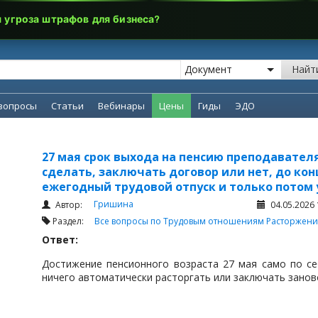
я угроза штрафов для бизнеса?
Найт
вопросы
Статьи
Вебинары
Цены
Гиды
ЭДО
27 мая срок выхода на пенсию преподавателя
сделать, заключать договор или нет, до кон
ежегодный трудовой отпуск и только потом
Гришина
Автор:
04.05.2026 
Раздел:
Все вопросы по Трудовым отношениям
Расторжени
Ответ:
Достижение пенсионного возраста 27 мая само по се
ничего автоматически расторгать или заключать занов