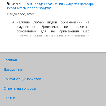
Раздел:
Заем
Порядок реализации имущества
Договоры
Исполнительное производство
Ввиду того, что:
наличие любых видов обременений на
имущество Должника не является
основанием для не применения мер
принудительного взыскания задолженности
(п. 2 статьи 614 НК РК);
в Правилах нет указаний на то, что аресты,
наложенные на имущество Должника
другими государственными органами, в
Главная
частности судом и судебными
исполнителями, снимаются.
Документы
Консультации юристов
Ответы на вопросы
Статьи