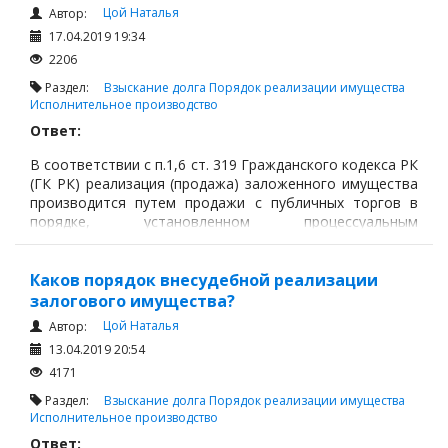
Налоги и Налогообложение
Цой Наталья
Автор:
Трудовые отношения
17.04.2019 19:34
2206
Корпоративные отношения
Раздел:
Взыскание долга
Порядок реализации имущества
Договоры
Исполнительное производство
Ответ:
Доверенности
Интернет и право
В соответствии с п.1,6 ст. 319 Гражданского кодекса РК
(ГК РК) реализация (продажа) заложенного имущества
Возмещение ущерба
производится путем продажи с публичных торгов в
порядке, установленном процессуальным
Проверка государственных органов
законодательством, если законодательными актами не
установлен иной порядок.
Взыскание долга
Каков порядок внесудебной реализации
Государственные закупки
залогового имущества?
Предварительный квалификационный отбор «Самрук-
Цой Наталья
Автор:
Қазына» (ПКО)
13.04.2019 20:54
4171
Некоммерческие организации
Раздел:
Взыскание долга
Порядок реализации имущества
Лицензирование (разрешения и уведомления)
Исполнительное производство
Исполнительное производство
Ответ: