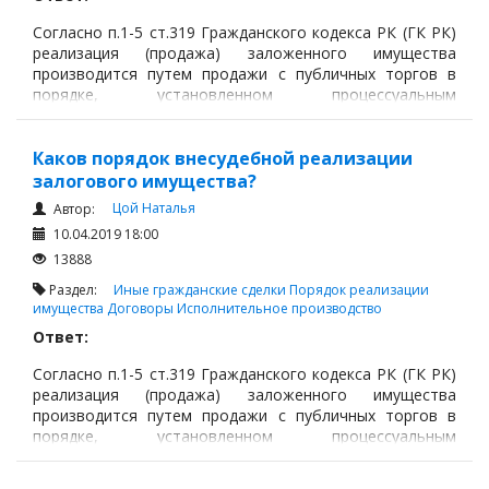
Сроки в исполнительном производстве
Согласно п.1-5 ст.319 Гражданского кодекса РК (ГК РК)
реализация (продажа) заложенного имущества
Исполнительный лист
производится путем продажи с публичных торгов в
порядке, установленном процессуальным
Обращения взыскания на имущество и деньги
законодательством, если законодательными актами не
Порядок реализации имущества
установлен иной порядок.
Каков порядок внесудебной реализации
Судебные исполнители
залогового имущества?
Иные вопросы
Цой Наталья
Автор:
10.04.2019 18:00
Судопроизводство
13888
Ответы государственных органов
Раздел:
Иные гражданские сделки
Порядок реализации
имущества
Договоры
Исполнительное производство
Ответ:
Согласно п.1-5 ст.319 Гражданского кодекса РК (ГК РК)
реализация (продажа) заложенного имущества
производится путем продажи с публичных торгов в
порядке, установленном процессуальным
законодательством, если законодательными актами не
установлен иной порядок.