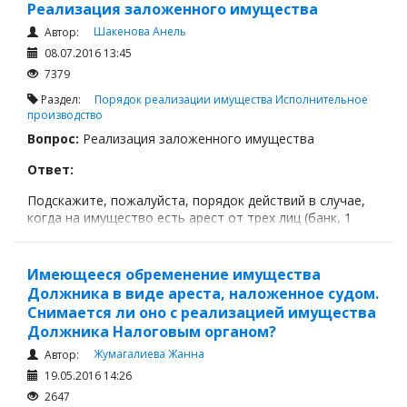
Реализация заложенного имущества
Шакенова Анель
Автор:
08.07.2016 13:45
7379
Раздел:
Порядок реализации имущества
Исполнительное
производство
Вопрос:
Реализация заложенного имущества
Ответ:
Подскажите, пожалуйста, порядок действий в случае,
когда на имущество есть арест от трех лиц (банк, 1
физ.лицо, 2 физ.лицо). Претенденты на имущество
перечислены по очередности. В каком порядке при
реализации залогового имущества происходит
Имеющееся обременение имущества
удовлетворение требований кредиторов? Другими
Должника в виде ареста, наложенное судом.
словами кто из кредиторов будет первым на получение
Снимается ли оно с реализацией имущества
денег от продажи имущества?
Должника Налоговым органом?
Жумагалиева Жанна
Автор:
19.05.2016 14:26
2647