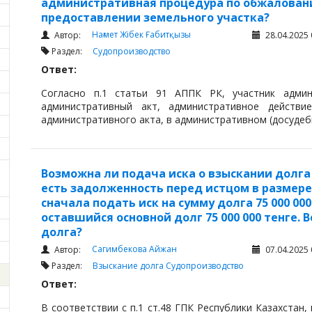
административная процедура по обжалован
предоставлении земельного участка?
Нағмет Жібек Ғабитқызы
Автор:
28.04.2025 
Раздел:
Судопроизводство
Ответ:
Согласно п.1 статьи 91 АППК РК, участник адми
административный акт, административное действие
административного акта, в административном (досудеб
Возможна ли подача иска о взыскании долга
есть задолженность перед истцом в размере 1
сначала подать иск на сумму долга 75 000 000
оставшийся основной долг 75 000 000 тенге
долга?
Сагимбекова Айжан
Автор:
07.04.2025 
Раздел:
Взыскание долга
Судопроизводство
Ответ:
В соответствии с п.1 ст.48 ГПК Республики Казахстан