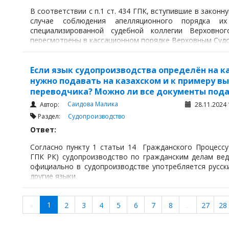
В соответствии с п.1 ст. 434 ГПК, вступившие в законн
случае соблюдения апелляционного порядка и
специализированной судебной коллегии Верховно
пересмотрены в кассационном порядке Верховным Судо
Если язык судопроизводства определён на к
нужно подавать на казахском и к примеру в
переводчика? Можно ли все документы пода
Саидова Малика
Автор:
28.11.2024 
Раздел:
Судопроизводство
Ответ:
Согласно пункту 1 статьи 14 Гражданского Процессу
ГПК РК) судопроизводство по гражданским делам веде
официально в судопроизводстве употребляется русски
другие языки.
1
«
2
3
4
5
6
7
8
...
27
28