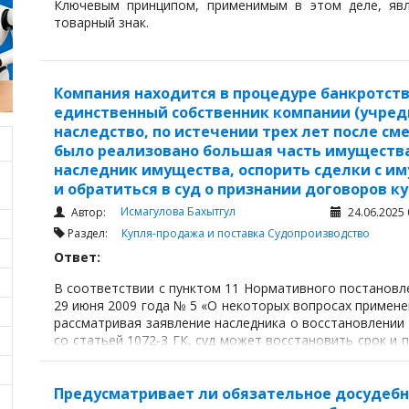
Ключевым принципом, применимым в этом деле, явл
товарный знак.
Компания находится в процедуре банкротств
единственный собственник компании (учреди
наследство, по истечении трех лет после см
было реализовано большая часть имущества
наследник имущества, оспорить сделки с и
и обратиться в суд о признании договоров
Исмагулова Бахытгул
Автор:
24.06.2025 
Раздел:
Купля-продажа и поставка
Судопроизводство
Ответ:
В соответствии с пунктом 11 Нормативного постановл
29 июня 2009 года № 5 «О некоторых вопросах примене
рассматривая заявление наследника о восстановлении 
со статьей 1072-3 ГК, суд может восстановить срок и
наличии совокупности условий.
Предусматривает ли обязательное досудебн