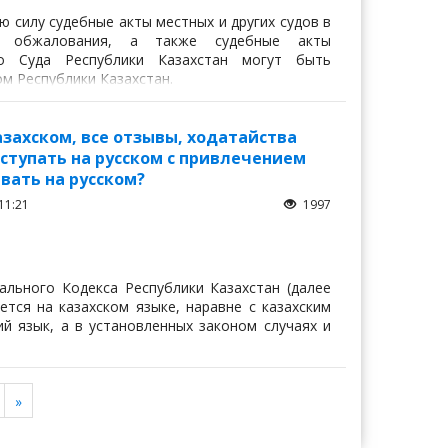
ую силу судебные акты местных и других судов в
х обжалования, а также судебные акты
го Суда Республики Казахстан могут быть
м Республики Казахстан.
азахском, все отзывы, ходатайства
ыступать на русском с привлечением
вать на русском?
11:21
1997
ального Кодекса Республики Казахстан (далее
тся на казахском языке, наравне с казахским
й язык, а в установленных законом случаях и
Ажар
»
Юрист "Договор24"