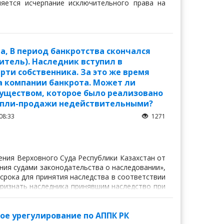
яется исчерпание исключительного права на
а, В период банкротства скончался
тель). Наследник вступил в
ерти собственника. За это же время
 компании банкрота. Может ли
муществом, которое было реализовано
 купли-продажи недействительными?
08:33
1271
ения Верховного Суда Республики Казахстан от
ния судами законодательства о наследовании»,
срока для принятия наследства в соответствии
 признать наследника принявшим наследство при
ое урегулирование по АППК РК