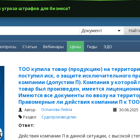
я угроза штрафов для бизнеса?
Найт
вопросы
Статьи
Вебинары
Цены
Гиды
ЭДО
ТОО купила товар (продукцию) на территории 
поступил иск, о защите исключительного пр
компании (допустим П). Компания у которой 
товар был произведен, имеется лиценционны
Имеются все документы по ввозу на террито
Правомерные ли действия компании П к ТОО в
Оспанова Лейла
Автор:
30.06.2025 
Раздел:
Судопроизводство
Ответ:
Действия компании П в данной ситуации, с высокой ст