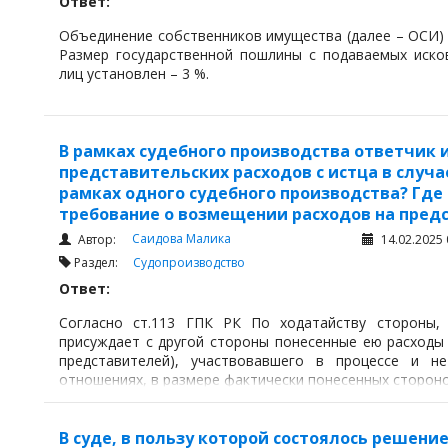
Ответ:
Объединение собственников имущества (далее – ОСИ)
Размер государственной пошлины с подаваемых иско
лиц установлен – 3 %.
В рамках судебного производства ответчик 
представительских расходов с истца в случа
рамках одного судебного производства? Где
требование о возмещении расходов на предс
Саидова Малика
Автор:
14.02.2025 
Раздел:
Судопроизводство
Ответ:
Согласно ст.113 ГПК РК По ходатайству стороны, 
присуждает с другой стороны понесенные ею расходы
представителей), участвовавшего в процессе и 
отношениях, в размере фактически понесенных стороно
В суде, в пользу которой состоялось решение