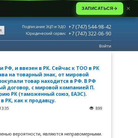
ЗАПИСАТЬСЯ
+7 (747) 544-98-42
Подписание ЭЦП и ЭДО
и
+7 (747) 322-06-90
Юридический сервис
Войти
РФ, и ввезен в РК. Сейчас к ТОО в РК
ава на товарный знак, от мировой
покупали товар находится в РФ. В РФ
й договор, с мировой компанией П.
рию РК (таможенный союз, ЕАЭС).
 РК, как к продавцу.
13:35
899
епенью вероятности, являются неправомерными.