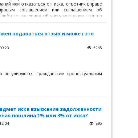
аний или отказаться от иска, ответчик вправе
ировым соглашением или соглашением об
и либо соглашением об урегулировании спора в
дусмотренным статьями 169, 170, 171 и главой
лжен подаваться отзыв и может это
09:23
5265
са регулируются Гражданским процессуальным
предмет иска взыскание задолженности
нная пошлина 1% или 3% от иска?
12:04
895