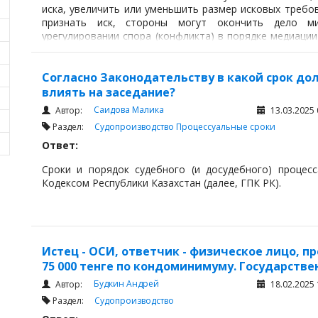
иска, увеличить или уменьшить размер исковых требов
признать иск, стороны могут окончить дело м
урегулировании спора (конфликта) в порядке медиаци
порядке партисипативной процедуры по правилам, пре
17 настоящего Кодекса.
Согласно Законодательству в какой срок до
влиять на заседание?
Саидова Малика
Автор:
13.03.2025 
Раздел:
Судопроизводство
Процессуальные сроки
Ответ:
Сроки и порядок судебного (и досудебного) процес
Кодексом Республики Казахстан (далее, ГПК РК).
Истец - ОСИ, ответчик - физическое лицо, 
75 000 тенге по кондоминимуму. Государстве
Будкин Андрей
Автор:
18.02.2025 
Раздел:
Судопроизводство