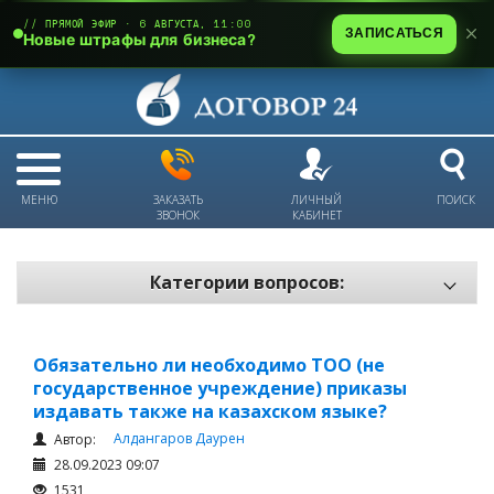
// ПРЯМОЙ ЭФИР · 6 АВГУСТА, 11:00
ЗАПИСАТЬСЯ
Новые штрафы для бизнеса?
МЕНЮ
ЗАКАЗАТЬ
ЛИЧНЫЙ
ПОИСК
ЗВОНОК
КАБИНЕТ
Категории вопросов:
Электронный документооборот и цифровое подписание
Пожарная безопасность
Обязательно ли необходимо ТОО (не
государственное учреждение) приказы
Техника безопасности и охрана труда
издавать также на казахском языке?
Антикризис: трудовые отношения
Алдангаров Даурен
Автор:
Антикризис: долги и обязательства
28.09.2023 09:07
1531