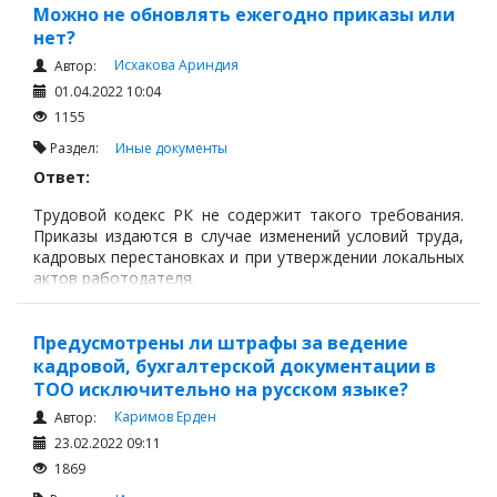
это официальное подтверждение документов об
Можно не обновлять ежегодно приказы или
Предварительный квалификационный отбор «Самрук-
образовании, выданных зарубежными организациями
нет?
Қазына» (ПКО)
образования, в том числе их филиалами, а также
Исхакова Ариндия
Автор:
научными центрами и лабораториями.
Некоммерческие организации
01.04.2022 10:04
Лицензирование (разрешения и уведомления)
1155
Исполнительное производство
Раздел:
Иные документы
Ответ:
Судопроизводство
Трудовой кодекс РК не содержит такого требования.
Ответы государственных органов
Приказы издаются в случае изменений условий труда,
кадровых перестановках и при утверждении локальных
актов работодателя.
Предусмотрены ли штрафы за ведение
кадровой, бухгалтерской документации в
ТОО исключительно на русском языке?
Каримов Ерден
Автор:
23.02.2022 09:11
1869