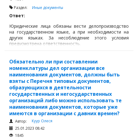
Налоги и Налогообложение
Раздел:
Иные документы
Трудовые отношения
Ответ:
Все вопросы по Трудовым отношениям
Юридические лица обязаны вести делопроизводство
Трудовой договор
на государственном языке, а при необходимости на
других языках. За несоблюдение этого условия
Прием на работу
предусмотрена ответственность.
Увольнение
Отпуск и время отдыха
Обязательно ли при составлении
номенклатуры дел организации все
Командировка
наименования документов, должны быть
Документы кадровой службы
взяты с Перечня типовых документов,
образующихся в деятельности
Штатное расписание
государственных и негосударственных
Табель учета рабочего времени
организаций либо можно использовать те
наименования документов, которые уже
Баланс рабочего времени
имеются в организации с давних времен?
График отпусков
Куур Олеся
Автор:
25.01.2023 08:42
Иные документы
1845