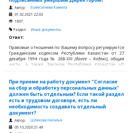
подписанных умершим Директором?
Есимсагиева Камила
Автор:
01.02.2021 22:03
1807
Раздел:
Иные документы
Ответ:
Правовые отношения по Вашему вопросу регулируются
Гражданским кодексом Республики Казахстан от 27
декабря 1994 года № 268-XIII
(далее – Кодекс),
общая
часть, а также Законом Республики Казахстан «О
товариществах с ограниченной и дополнительной
ответственностью» от 22 апреля 1998 г. № 220-1
(далее
– Закон).
При приеме на работу документ "Согласие
на сбор и обработку персональных данных"
должен быть отдельным? Если такой раздел
есть в трудовом договоре, есть ли
необходимость создавать отдельный
документ?
Шляхова Наталья
Автор:
05.10.2020 21:49