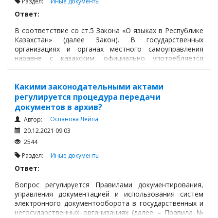
Раздел:
Иные документы
Ответ:
В соответствие со ст.5 Закона «О языках в Республике
Казахстан» (далее Закон). В государственных
организациях и органах местного самоуправления
наравне с казахским, официально употребляется
русский язык.
В работе негосударственных организаций
Какими законодательными актами
используются государственный и, при необходимости,
регулируется процедура передачи
другие языки.
документов в архив?
Оспанова Лейла
Автор:
20.12.2021 09:03
2544
Раздел:
Иные документы
Ответ:
Вопрос регулируется Правилами документирования,
управления документацией и использования систем
электронного документооборота в государственных и
негосударственных организациях (далее – Правила №