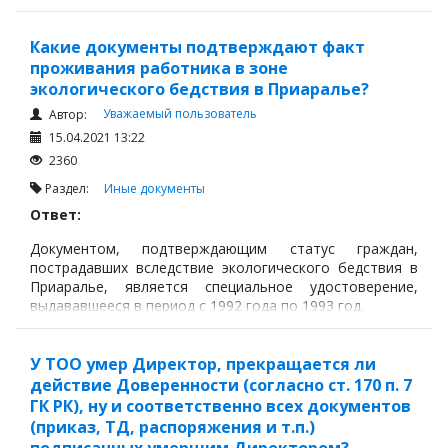
703), утвержденные постановлением правительства РК
от 31 октября 2018 года № 703 и принятые в
соответствии с подпунктом 1 пункта 1-1 статьи 18
Какие документы подтверждают факт
Закона РК «О Национальном архивном фонде и
проживания работника в зоне
архивах» от 22 декабря 1998 года.
экологического бедствия в Приаралье?
Уважаемый пользователь
Автор:
15.04.2021 13:22
2360
Раздел:
Иные документы
Ответ:
Документом, подтверждающим статус граждан,
пострадавших вследствие экологического бедствия в
Приаралье, является специальное удостоверение,
выдававшееся в период с 1992 года по 1993 год.
У ТОО умер Директор, прекращается ли
действие Доверенности (согласно ст. 170 п. 7
ГК РК), ну и соответственно всех документов
(приказ, ТД, распоряжения и т.п.)