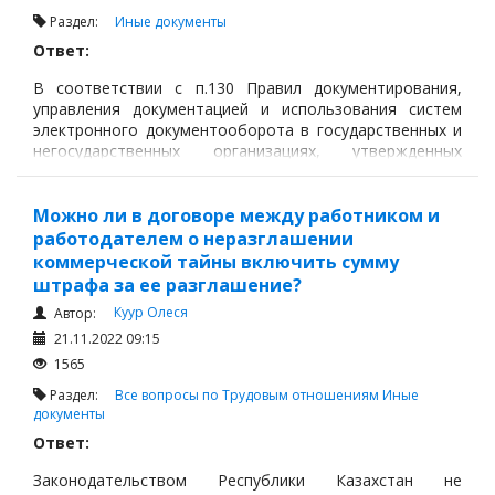
Рабочее время
Раздел:
Иные документы
Нормирование и оплата труда
Ответ:
Обучение, профессиональная подготовка,
В соответствии с п.130 Правил документирования,
переподготовка и повышение квалификации
управления документацией и использования систем
электронного документооборота в государственных и
Материальная ответственность сторон
негосударственных организациях, утвержденных
Гарантии и компенсационные выплаты
Постановлением Правительства Республики Казахстан
от 31 октября 2018 года № 703 (далее по тексту –
Коллективный договор
Правила документирования), при составлении
Можно ли в договоре между работником и
номенклатуры дел руководствуются учредительными
работодателем о неразглашении
Оформление больничных листов
документами,
коммерческой тайны включить сумму
Оформление дисциплинарных проступков и
штрафа за ее разглашение?
применение дисциплинарных взысканий
Куур Олеся
Автор:
Несчастные случаи на производстве
21.11.2022 09:15
1565
Должностные инструкции
Раздел:
Все вопросы по Трудовым отношениям
Иные
Трудовые споры и согласительная комиссия
документы
Оформление простоя в организации
Ответ:
Аттестация работников
Законодательством Республики Казахстан не