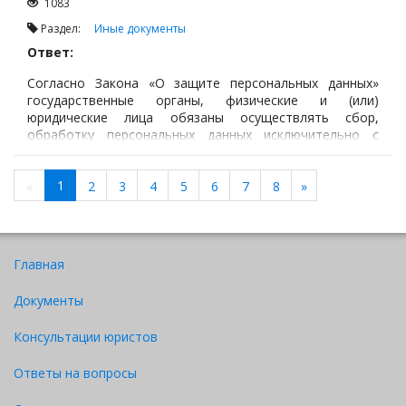
1083
Раздел:
Иные документы
Ответ:
Согласно Закона «О защите персональных данных»
государственные органы, физические и (или)
юридические лица обязаны осуществлять сбор,
обработку персональных данных исключительно с
согласия физического лица, к которому относятся
персональные данные, или его законного
1
представителя, кроме случаев, предусмотренных
«
2
3
4
5
6
7
8
»
статьей 9 Закона.
Главная
Документы
Консультации юристов
Ответы на вопросы