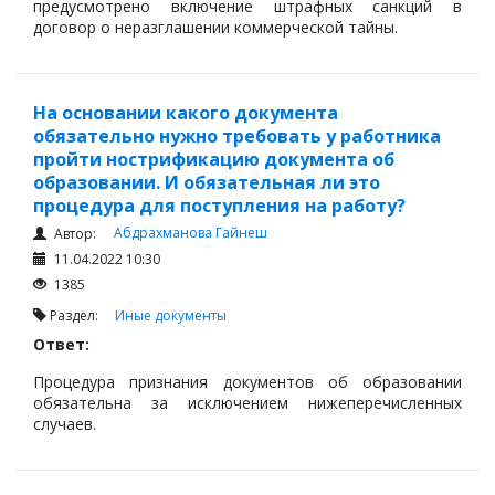
предусмотрено включение штрафных санкций в
Обязательные пенсионные взносы
договор о неразглашении коммерческой тайны.
Воинский учет
Можно рекомендовать включить такой пункт в
договор о неконкуренции, который регулируется
Профессиональные союзы
статьей 29 Трудового Кодекса Республики Казахстан:
На основании какого документа
Перевод работника
обязательно нужно требовать у работника
Трудовые отношения 2007
пройти нострификацию документа об
образовании. И обязательная ли это
Дополнительный отпуск
процедура для поступления на работу?
Корпоративные отношения
Абдрахманова Гайнеш
Автор:
11.04.2022 10:30
Договоры
1385
Доверенности
Раздел:
Иные документы
Интернет и право
Ответ:
Возмещение ущерба
Процедура признания документов об образовании
обязательна за исключением нижеперечисленных
Проверка государственных органов
случаев.
Взыскание долга
Согласно подпункту 17-2) статьи 1 Закона РК «Об
Государственные закупки
образовании» признание документов об образовании –