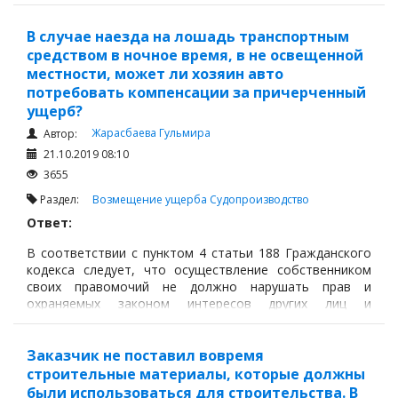
которую должник обязан уплатить кредитору в случае
неисполнения или ненадлежащего
В случае наезда на лошадь транспортным
средством в ночное время, в не освещенной
местности, может ли хозяин авто
потребовать компенсации за причерченный
ущерб?
Жарасбаева Гульмира
Автор:
21.10.2019 08:10
3655
Раздел:
Возмещение ущерба
Судопроизводство
Ответ:
В соответствии с пунктом 4 статьи 188 Гражданского
кодекса следует, что осуществление собственником
своих правомочий не должно нарушать прав и
охраняемых законом интересов других лиц и
государства.
Собственник обязан принимать меры,
предотвращающие ущерб здоровью граждан и
Заказчик не поставил вовремя
окружающей среде, который может быть нанесен при
строительные материалы, которые должны
осуществлении его прав.
были использоваться для строительства. В