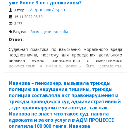
Налоги и Налогообложение
уже более 3 лет должником?
Алдангаров Даурен
Трудовые отношения
Автор:
15.11.2022 08:39
Корпоративные отношения
2477
Договоры
Раздел:
Возмещение ущерба
Доверенности
Ответ:
Интернет и право
Судебная практика по взысканию морального вреда
неоднозначна, поэтому для проведения детального
Возмещение ущерба
анализа нужно ознакомиться с имеющимися
документами. А именно, должны быть документы,
Проверка государственных органов
точно подтверждающие, что именно по вине
Взыскание долга
судебного исполнителя (в виду его халатности или же
сговоре) была незаконная продажа имущества на
Иванова – пенсионер, вызывала трижды
Государственные закупки
торгах.
полицию за нарушение тишины, трижды
Предварительный квалификационный отбор «Самрук-
полиция составляла акт правонарушения и
Қазына» (ПКО)
трижды проводился суд административный
, где правонарушители-соседи, так как
Некоммерческие организации
Иванова не знает что такое суд, наняла
адвоката и за его услуги в АДМ ПРОЦЕССЕ
Лицензирование (разрешения и уведомления)
оплатила 100 000 тенге. Иванова
Исполнительное производство