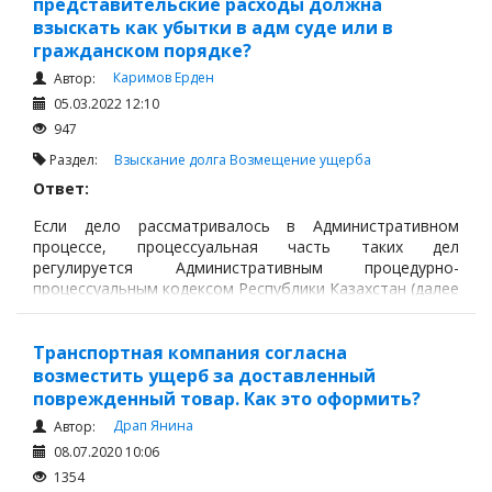
представительские расходы должна
взыскать как убытки в адм суде или в
Судопроизводство
гражданском порядке?
Подведомственность и подсудность
Каримов Ерден
Автор:
Лица, участвующие в деле
05.03.2022 12:10
947
Судебные расходы
Раздел:
Взыскание долга
Возмещение ущерба
Процессуальные сроки
Ответ:
Производство в суде первой инстанции
Если дело рассматривалось в Административном
Производство по пересмотру судебных актов
процессе, процессуальная часть таких дел
регулируется Административным процедурно-
Возмещение ущерба
процессуальным кодексом Республики Казахстан (далее
Ответы государственных органов
по тексту - Кодекс). Согласно п.п. 7 п. 1 ст. 28 Кодекса:
Транспортная компания согласна
возместить ущерб за доставленный
поврежденный товар. Как это оформить?
Драп Янина
Автор:
08.07.2020 10:06
1354