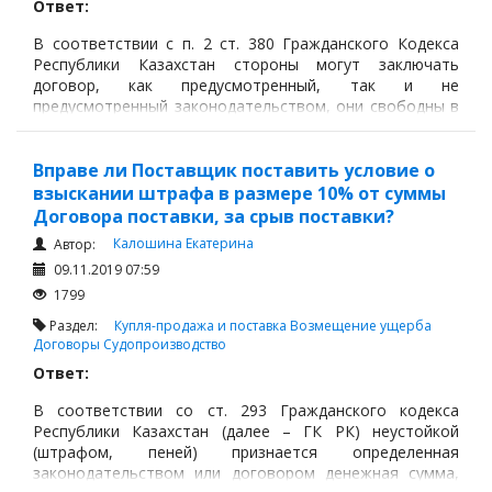
Ответ:
В соответствии с п. 2 ст. 380 Гражданского Кодекса
Республики Казахстан стороны могут заключать
договор, как предусмотренный, так и не
предусмотренный законодательством, они свободны в
установлении своих прав и обязанностей на основе
договора и в определении любых его условий, не
противоречащих законодательству.
Вправе ли Поставщик поставить условие о
взыскании штрафа в размере 10% от суммы
Договора поставки, за срыв поставки?
Калошина Екатерина
Автор:
09.11.2019 07:59
1799
Раздел:
Купля-продажа и поставка
Возмещение ущерба
Договоры
Судопроизводство
Ответ:
В соответствии со ст. 293 Гражданского кодекса
Республики Казахстан (далее – ГК РК) неустойкой
(штрафом, пеней) признается определенная
законодательством или договором денежная сумма,