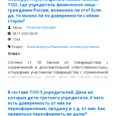
ТОО, где учредитель физическое лицо -
гражданин России, возможно ли это? Если
да, то можно ли по доверенности с обеих
сторон?
Исхакова Ариндия
Автор:
08.11.2023 08:39
1764
Раздел:
Иные вопросы
Изменение состава участников
Ответ:
Соглано ст. 30 Закона «О товариществах с
ограниченной и дополнительной ответственностью»,
отчуждение участником товарищества с ограниченной
ответственностью своей доли (ее части) третьим
лицам или залог доли (части доли) в обеспечение
обязательства участника перед третьим лицом
допускается, если иное не предусмотрено
В составе ТОО 5 учредителей. Двое из
учредительными документами.
которых дети третьего учредителя. У него
есть доверенность от них на
переоформление, продажу и т.д. от них. Как
правильно переоформить их долю?