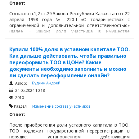
Ответ:
Согласно п.1,2 ст.29 Закона Республики Казахстан от 22
апреля 1998 года № 220-I «О товариществах с
ограниченной и дополнительной ответственностью»
(далее – Закон) доля участника в имуществе
товарищества с ограниченной ответственностью
может быть отчуждена или заложена до полной
оплаты вклада лишь в той части, в которой вклад уже
Купили 100% долю в уставном капитале ТОО.
оплачен.
Как дальше действовать, чтобы правильно
переоформить ТОО в ЦОНе? Какие
документы необходимо заполнить и можно
ли сделать переоформление онлайн?
Будкин Андрей
Автор:
24.05.2024 10:18
2010
Раздел:
Изменение состава участников
Ответ:
После приобретения доли уставного капитала в ТОО,
ТОО подлежит государственной перерегистрации в
порядке, установленном действующим