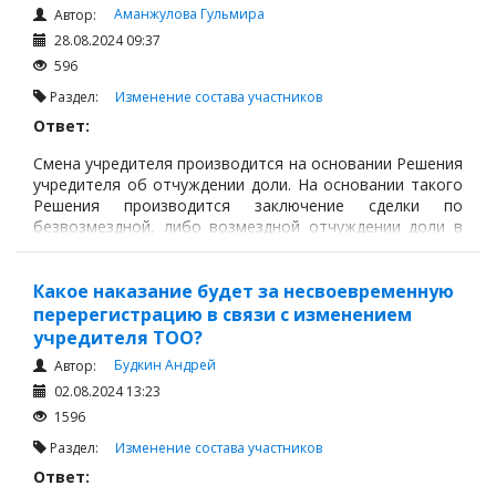
Налоги и Налогообложение
Аманжулова Гульмира
Автор:
Трудовые отношения
28.08.2024 09:37
596
Корпоративные отношения
Раздел:
Изменение состава участников
Договоры
Ответ:
Доверенности
Смена учредителя производится на основании Решения
Интернет и право
учредителя об отчуждении доли. На основании такого
Решения производится заключение сделки по
Возмещение ущерба
безвозмездной, либо возмездной отчуждении доли в
учредительном капитале. Данная сделка оформляется
Проверка государственных органов
нотариально.
Взыскание долга
Какое наказание будет за несвоевременную
перерегистрацию в связи с изменением
Государственные закупки
учредителя ТОО?
Предварительный квалификационный отбор «Самрук-
Будкин Андрей
Автор:
Қазына» (ПКО)
02.08.2024 13:23
Некоммерческие организации
1596
Раздел:
Изменение состава участников
Лицензирование (разрешения и уведомления)
Ответ:
Исполнительное производство