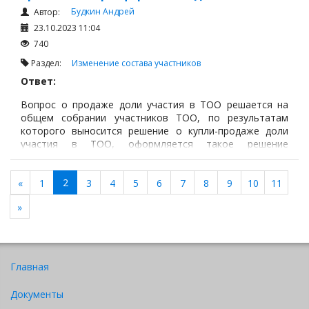
Будкин Андрей
Автор:
23.10.2023 11:04
740
Раздел:
Изменение состава участников
Ответ:
Вопрос о продаже доли участия в ТОО решается на
общем собрании участников ТОО, по результатам
которого выносится решение о купли-продаже доли
участия в ТОО, оформляется такое решение
протоколом общего собрания участников.
2
«
1
3
4
5
6
7
8
9
10
11
»
Главная
Документы