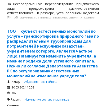
За несвоевременную перерегистрацию юридического
Судопроизводство
лица предусмотрена административная
ответственность в размере, установленном Кодексом
Ответы государственных органов
РК об административных правонарушениях (далее –
КоАП РК).
ТОО __ субъект естественных монополий по
услуге «транспортировка природного газа по
распределительным трубопроводам для
потребителей Республики Казахстан»,
учредителем которого, является частное
лицо. Планируется изменить учредителя, а
именно продажа доли уставного капитала.
Нужно ли согласие Департамента Агентства
РК по регулированию естественных
монополий на изменение учредителя?
Абдрахманова Гайнеш
Автор:
30.05.2024 10:58
467
Раздел:
Изменение состава участников
Ответ: