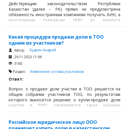
Действующим законодательством Республики
Казахстан (далее – РК) прямо не предусмотрена
обязанность иностранным компаниям получать БИН, а
иностранным гражданам ИИН до момента
приобретения доли участия в ТОО и проведения сделки
купли-продажи доли участия в ТОО.
Какая процедура продажи доли в ТОО
одним из участников?
Будкин Андрей
Автор:
29.11.2023 11:06
3180
Раздел:
Изменение состава участников
Ответ:
Вопрос о продаже доли участия в ТОО решается на
общем собрании участников ТОО, по результатам
которого выносится решение о купли-продаже доли
участия в ТОО, оформляется такое решение
протоколом общего собрания участников.
Российское юридическое лицо ООО
планирует купить долю в казахстанском