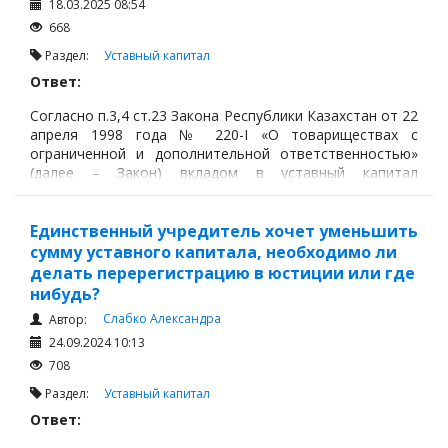
18.03.2025 08:54
668
Раздел:
Уставный капитал
Ответ:
Согласно п.3,4 ст.23 Закона Республики Казахстан от 22
апреля 1998 года № 220-I «О товариществах с
ограниченной и дополнительной ответственностью»
(далее – Закон) вкладом в уставный капитал
товарищества с ограниченной ответственностью
могут быть деньги, ценные бумаги, вещи,
имущественные права, в том числе право
Единственный учредитель хочет уменьшить
землепользования и право на результаты
сумму уставного капитала, необходимо ли
интеллектуальной деятельности и иное имущество (за
делать перерегистрацию в юстиции или где
исключением специальных финансовых компаний,
нибудь?
Слабко Александра
Автор:
24.09.2024 10:13
708
Раздел:
Уставный капитал
Ответ: