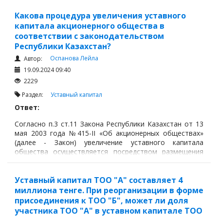
допускается после его полной оплаты.
Какова процедура увеличения уставного
Увеличение уставного капитала товарищества с
капитала акционерного общества в
ограниченной ответственностью может
соответствии с законодательством
осуществляться путем:
Республики Казахстан?
Оспанова Лейла
Автор:
19.09.2024 09:40
2229
Раздел:
Уставный капитал
Ответ:
Согласно п.3 ст.11 Закона Республики Казахстан от 13
мая 2003 года №415-II «Об акционерных обществах»
(далее - Закон) увеличение уставного капитала
общества осуществляется посредством размещения
объявленных акций общества.
Статья 18 Закона предусматривает, что Общество
Уставный капитал ТОО "А" составляет 4
вправе размещать свои акции после государственной
миллиона тенге. При реорганизации в форме
регистрации их выпуска посредством одного или
присоединения к ТОО "Б", может ли доля
нескольких размещений в пределах объявленного
участника ТОО "А" в уставном капитале ТОО
количества акций.