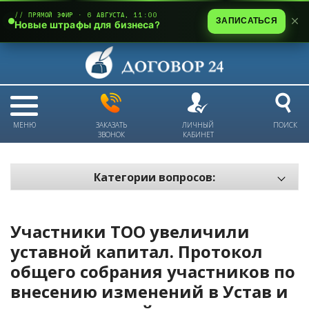
// ПРЯМОЙ ЭФИР · 6 АВГУСТА, 11:00
ЗАПИСАТЬСЯ
Новые штрафы для бизнеса?
МЕНЮ
ЗАКАЗАТЬ
ЛИЧНЫЙ
ПОИСК
ЗВОНОК
КАБИНЕТ
Категории вопросов:
Электронный документооборот и цифровое подписание
Пожарная безопасность
Участники ТОО увеличили
Техника безопасности и охрана труда
уставной капитал. Протокол
общего собрания участников по
Антикризис: трудовые отношения
внесению изменений в Устав и
Антикризис: долги и обязательства