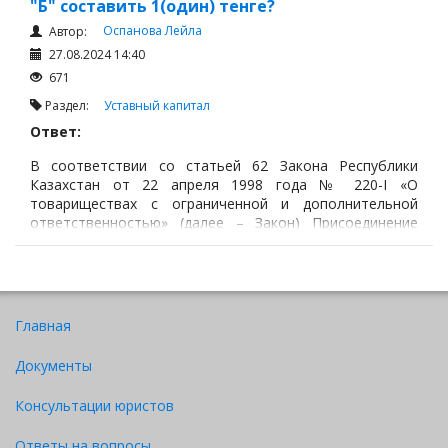
"Б" составить 1(один) тенге?
Оспанова Лейла
Автор:
27.08.2024 14:40
671
Раздел:
Уставный капитал
Ответ:
В соответствии со статьей 62 Закона Республики
Казахстан от 22 апреля 1998 года № 220-I «О
товариществах с ограниченной и дополнительной
ответственностью» (далее – Закон) Присоединение
одного или нескольких товариществ с ограниченной
ответственностью к другому товариществу с
ограниченной ответственностью осуществляется
путем включения имущества присоединяемых
товариществ в имущество присоединяющего
Главная
товарищества.
Документы
Консультации юристов
Ответы на вопросы