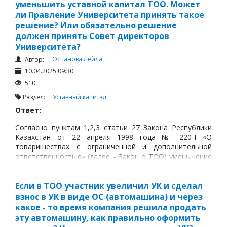
уменьшить уставной капитал ТОО. Может
ли Правление Университета принять такое
решение? Или обязательно решение
должен принять Совет директоров
Университета?
Оспанова Лейла
Автор:
10.04.2025 09:30
510
Раздел:
Уставный капитал
Ответ:
Согласно пунктам 1,2,3 статьи 27 Закона Республики
Казахстан от 22 апреля 1998 года № 220-I «О
товариществах с ограниченной и дополнительной
ответственностью» (далее – Закон о ТОО) уменьшение
уставного капитала товарищества с ограниченной
ответственностью может осуществляться путем
пропорционального уменьшения размера вкладов всех
Если в ТОО участник увеличил УК и сделал
участников товарищества либо путем полного или
взнос в УК в виде ОС (автомашина) и через
частичного погашения долей отдельных участников.
какое - то время компания решила продать
эту автомашину, как правильно оформить