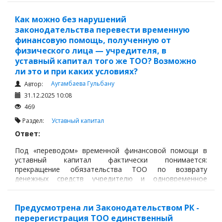
принятия общим собранием решения об увеличении
уставного капитала.
Как можно без нарушений
законодательства перевести временную
финансовую помощь, полученную от
физического лица — учредителя, в
уставный капитал того же ТОО? Возможно
ли это и при каких условиях?
Аугамбаева Гульбану
Автор:
31.12.2025 10:08
469
Раздел:
Уставный капитал
Ответ:
Под «переводом» временной финансовой помощи в
уставный капитал фактически понимается:
прекращение обязательства ТОО по возврату
денежных средств учредителю и одновременное
увеличение уставного капитала ТОО на
соответствующую сумму,
Предусмотрена ли Законодательством РК -
перерегистрация ТОО единственный