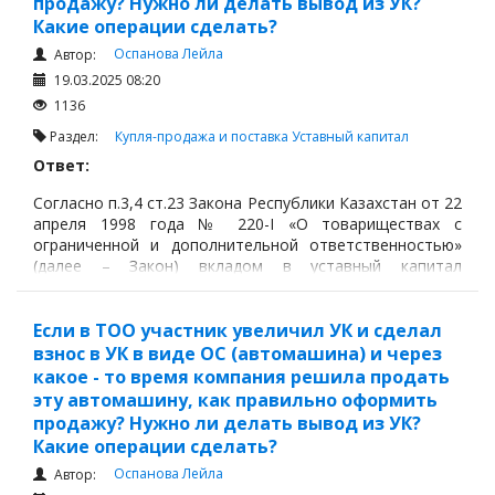
продажу? Нужно ли делать вывод из УК?
Какие операции сделать?
Оспанова Лейла
Автор:
19.03.2025 08:20
1136
Раздел:
Купля-продажа и поставка
Уставный капитал
Ответ:
Согласно п.3,4 ст.23 Закона Республики Казахстан от 22
апреля 1998 года № 220-I «О товариществах с
ограниченной и дополнительной ответственностью»
(далее – Закон) вкладом в уставный капитал
товарищества с ограниченной ответственностью
могут быть деньги, ценные бумаги, вещи,
имущественные права, в том числе право
Если в ТОО участник увеличил УК и сделал
землепользования и право на результаты
взнос в УК в виде ОС (автомашина) и через
интеллектуальной деятельности и иное имущество (за
какое - то время компания решила продать
исключением специальных финансовых компаний,
эту автомашину, как правильно оформить
продажу? Нужно ли делать вывод из УК?
Какие операции сделать?
Оспанова Лейла
Автор: