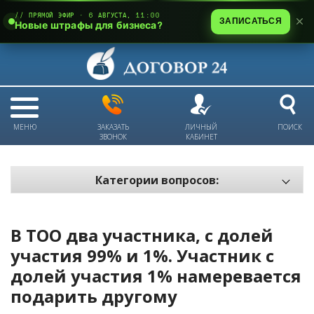
// ПРЯМОЙ ЭФИР · 6 АВГУСТА, 11:00
ЗАПИСАТЬСЯ
Новые штрафы для бизнеса?
МЕНЮ
ЗАКАЗАТЬ
ЛИЧНЫЙ
ПОИСК
ЗВОНОК
КАБИНЕТ
Категории вопросов:
Электронный документооборот и цифровое подписание
Пожарная безопасность
В ТОО два участника, с долей
Техника безопасности и охрана труда
участия 99% и 1%. Участник с
долей участия 1% намеревается
Антикризис: трудовые отношения
подарить другому
Антикризис: долги и обязательства