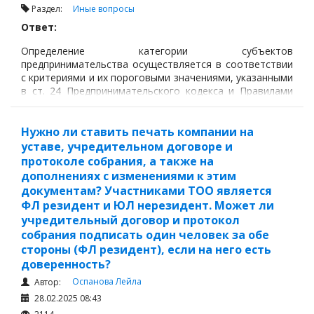
Раздел:
Иные вопросы
Ответ:
Определение категории субъектов
предпринимательства осуществляется в соответствии
с критериями и их пороговыми значениями, указанными
в ст. 24 Предпринимательского кодекса и Правилами
расчета среднегодовой численности работников и
среднегодового дохода субъектов
предпринимательства,
Нужно ли ставить печать компании на
уставе, учредительном договоре и
протоколе собрания, а также на
дополнениях с изменениями к этим
документам? Участниками ТОО является
ФЛ резидент и ЮЛ нерезидент. Может ли
учредительный договор и протокол
собрания подписать один человек за обе
стороны (ФЛ резидент), если на него есть
доверенность?
Оспанова Лейла
Автор:
28.02.2025 08:43