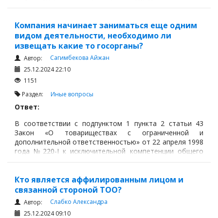
на дату запроса.
Компания начинает заниматься еще одним
видом деятельности, необходимо ли
извещать какие то госорганы?
Сагимбекова Айжан
Автор:
25.12.2024 22:10
1151
Раздел:
Иные вопросы
Ответ:
В соответствии с подпунктом 1 пункта 2 статьи 43
Закон «О товариществах с ограниченной и
дополнительной ответственностью» от 22 апреля 1998
года №220-I к исключительной компетенции общего
собрания участников ТОО относится изменение устава
товарищества, включая изменение размера его
уставного капитала, места нахождения и фирменного
Кто является аффилированным лицом и
наименования или утверждение устава товарищества в
связанной стороной ТОО?
новой редакции.
Слабко Александра
Автор:
25.12.2024 09:10