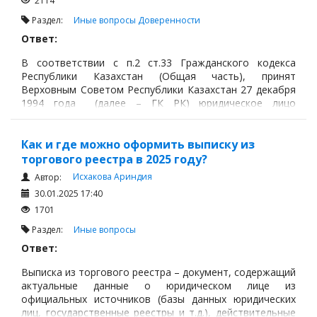
2114
Раздел:
Иные вопросы
Доверенности
Ответ:
В соответствии с п.2 ст.33 Гражданского кодекса
Республики Казахстан (Общая часть), принят
Верховным Советом Республики Казахстан 27 декабря
1994 года (далее – ГК РК) юридическое лицо
имеет печать со своим наименованием. Данное
требование не распространяется на юридические лица,
которые являются субъектами частного
Как и где можно оформить выписку из
предпринимательства, за исключением случаев,
торгового реестра в 2025 году?
предусмотренных настоящим Кодексом и законами
Исхакова Ариндия
Автор:
Республики Казахстан.
30.01.2025 17:40
1701
Раздел:
Иные вопросы
Ответ:
Выписка из торгового реестра – документ, содержащий
актуальные данные о юридическом лице из
официальных источников (базы данных юридических
лиц, государственные реестры и т.д.), действительные