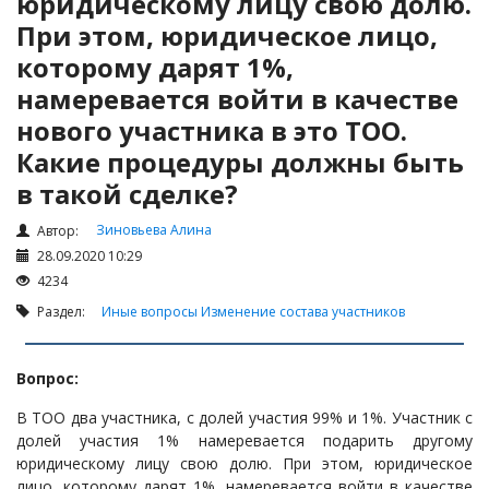
юридическому лицу свою долю.
Налоги и Налогообложение
При этом, юридическое лицо,
Трудовые отношения
которому дарят 1%,
Корпоративные отношения
намеревается войти в качестве
Договоры
нового участника в это ТОО.
Доверенности
Какие процедуры должны быть
Интернет и право
в такой сделке?
Возмещение ущерба
Зиновьева Алина
Автор:
Проверка государственных органов
28.09.2020 10:29
4234
Взыскание долга
Раздел:
Иные вопросы
Изменение состава участников
Государственные закупки
Предварительный квалификационный отбор «Самрук-
Қазына» (ПКО)
Вопрос:
Некоммерческие организации
В ТОО два участника, с долей участия 99% и 1%. Участник с
долей участия 1% намеревается подарить другому
Лицензирование (разрешения и уведомления)
юридическому лицу свою долю. При этом, юридическое
Исполнительное производство
лицо, которому дарят 1%, намеревается войти в качестве