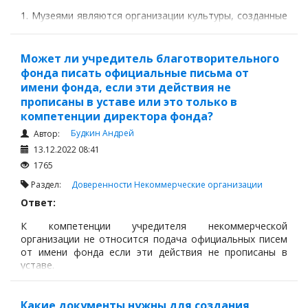
1. Музеями являются организации культуры, созданные
для хранения, охраны, сохранения, изучения и
публичного представления музейных предметов и
музейных коллекций, призванные осуществлять
Может ли учредитель благотворительного
культурные, образовательные, научно-
фонда писать официальные письма от
исследовательские функции и обеспечивать
имени фонда, если эти действия не
популяризацию историко-культурного наследия
прописаны в уставе или это только в
Республики Казахстан.
компетенции директора фонда?
Будкин Андрей
Автор:
13.12.2022 08:41
1765
Раздел:
Доверенности
Некоммерческие организации
Ответ:
К компетенции учредителя некоммерческой
организации не относится подача официальных писем
от имени фонда если эти действия не прописаны в
уставе.
Какие документы нужны для создания