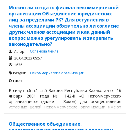
юридическими лицами для осуществления
управленческих, социально-культурных или иных
Можно ли создать филиал некоммерческой
функций некоммерческого характера.
организации Объединение юридических
лиц за пределами РК? Для вступления в
члены ассоциации обязательно ли согласие
других членов ассоциации и как данный
вопрос можно урегулировать и закрепить
законодательно?
Оспанова Лейла
Автор:
26.04.2023 09:57
1636
Раздел:
Некоммерческие организации
Ответ:
В силу пп.6 п.1 ст.5 Закона Республики Казахстан от 16
января 2001 года № 142-II «О некоммерческих
организациях» (далее – Закон) для осуществления
уставных целей некоммерческие организации имеют
право открывать филиалы и представительства.
Общественное объединение,