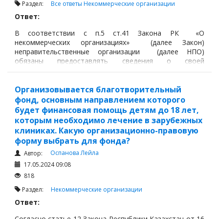
Раздел:
Все ответы
Некоммерческие организации
Ответ:
В соответствии с п.5 ст.41 Закона РК «О
некоммерческих организациях» (далее Закон)
неправительственные организации (далее НПО)
обязаны предоставлять сведения о своей
деятельности в уполномоченный орган для
формирования Базы данных неправительственных
организаций.
Организовывается благотворительный
фонд, основным направлением которого
будет финансовая помощь детям до 18 лет,
которым необходимо лечение в зарубежных
клиниках. Какую организационно-правовую
форму выбрать для фонда?
Оспанова Лейла
Автор:
17.05.2024 09:08
818
Раздел:
Некоммерческие организации
Ответ:
Согласно статье 12 Закона Республики Казахстан от 16