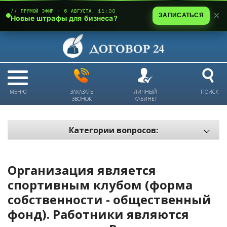
// ПРЯМОЙ ЭФИР · 6 АВГУСТА, 11:00
ЗАПИСАТЬСЯ
Новые штрафы для бизнеса?
МЕНЮ
ЗАКАЗАТЬ
ЛИЧНЫЙ
ПОИСК
ЗВОНОК
КАБИНЕТ
Категории вопросов:
Электронный документооборот и цифровое подписание
Пожарная безопасность
Организация является
Техника безопасности и охрана труда
спортивным клубом (форма
собственности - общественный
Антикризис: трудовые отношения
фонд). Работники являются
Антикризис: долги и обязательства