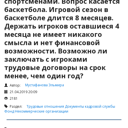
спортсменами. Вопрос касается
Налоги и Налогообложение
баскетбола. Игровой сезон в
Трудовые отношения
баскетболе длится 8 месяцев.
Корпоративные отношения
Держать игроков оставшиеся 4
Договоры
месяца не имеет никакого
Доверенности
смысла и нет финансовой
Интернет и право
возможности. Возможно ли
Возмещение ущерба
заключать с игроками
Проверка государственных органов
трудовые договоры на срок
менее, чем один год?
Взыскание долга
Государственные закупки
Мустафанова Эльмира
Автор:
21.04.2019 20:09
Предварительный квалификационный отбор «Самрук-
Қазына» (ПКО)
2181
Раздел:
Трудовые отношения
Документы кадровой службы
Некоммерческие организации
Фонд
Некоммерческие организации
Лицензирование (разрешения и уведомления)
Исполнительное производство