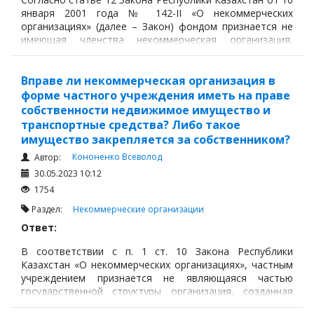
января 2001 года № 142-II «О некоммерческих
организациях» (далее – Закон) фондом признается не
имеющая членства некоммерческая организация,
учрежденная гражданами и (или) юридическими лицами
на основе добровольных имущественных взносов,
преследующая социальные, благотворительные,
Вправе ли некоммерческая организация в
культурные, образовательные и иные общественно-
форме частного учреждения иметь на праве
полезные цели.
собственности недвижимое имущество и
транспортные средства? Либо такое
имущество закрепляется за собственником?
Кононенко Всеволод
Автор:
30.05.2023 10:12
1754
Раздел:
Некоммерческие организации
Ответ:
В соответствии с п. 1 ст. 10 Закона Республики
Казахстан «О некоммерческих организациях», частным
учреждением признается не являющаяся частью
государственной структуры организация, созданная
физическими и (или) негосударственными