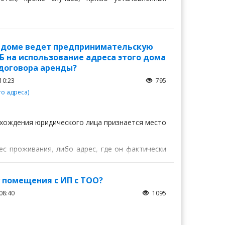
ом доме ведет предпринимательскую
 Б на использование адреса этого дома
 договора аренды?
10:23
795
о адреса)
нахождения юридического лица признается место
с проживания, либо адрес, где он фактически
чии правового основания для использования
 помещения с ИП с ТОО?
08:40
1095