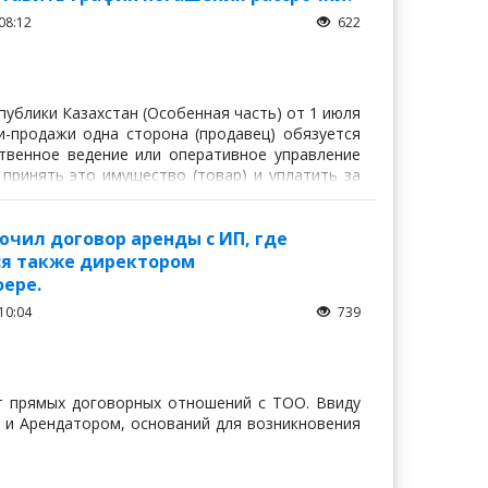
08:12
622
спублики Казахстан (Особенная часть) от 1 июля
ли-продажи одна сторона (продавец) обязуется
ственное ведение или оперативное управление
 принять это имущество (товар) и уплатить за
лючил договор аренды с ИП, где
ся также директором
фере.
10:04
739
ет прямых договорных отношений с ТОО. Ввиду
и Арендатором, оснований для возникновения