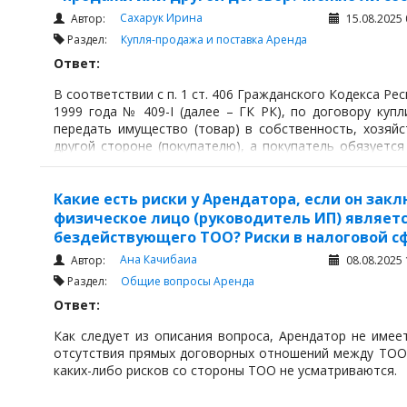
Сахарук Ирина
Автор:
15.08.2025 
Раздел:
Купля-продажа и поставка
Аренда
Ответ:
В соответствии с п. 1 ст. 406 Гражданского Кодекса Ре
1999 года № 409-I (далее – ГК РК), по договору куп
передать имущество (товар) в собственность, хозяй
другой стороне (покупателю), а покупатель обязуется
него определенную денежную сумму (цену).
Какие есть риски у Арендатора, если он зак
физическое лицо (руководитель ИП) являет
бездействующего ТОО? Риски в налоговой с
Ана Качибаиа
Автор:
08.08.2025 
Раздел:
Общие вопросы
Аренда
Ответ:
Как следует из описания вопроса, Арендатор не име
отсутствия прямых договорных отношений между ТОО 
каких-либо рисков со стороны ТОО не усматриваются.