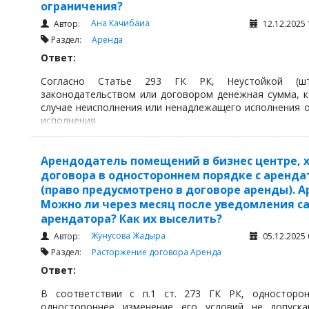
ограничения?
Ана Качибаиа
Автор:
12.12.2025 
Раздел:
Аренда
Ответ:
Согласно Статье 293 ГК РК, Неустойкой (штр
законодательством или договором денежная сумма, к
случае неисполнения или ненадлежащего исполнения о
исполнения.
Арендодатель помещений в бизнес центре, х
договора в одностороннем порядке с арендат
(право предусмотрено в договоре аренды). 
Можно ли через месяц после уведомления 
арендатора? Как их выселить?
Жунусова Жадыра
Автор:
05.12.2025 
Раздел:
Расторжение договора
Аренда
Ответ:
В соответствии с п.1 ст. 273 ГК РК, односторо
одностороннее изменение его условий не допуска