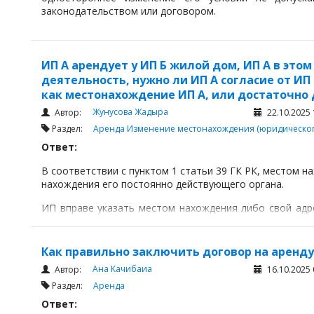
законодательством или договором.
ИП А арендует у ИП Б жилой дом, ИП А в эт
деятельность, нужно ли ИП А согласие от ИП
как местонахождение ИП А, или достаточно
Жунусова Жадыра
Автор:
22.10.2025 
Раздел:
Аренда
Изменение местонахождения (юридическог
Ответ:
В соответствии с пунктом 1 статьи 39 ГК РК, местом 
нахождения его постоянно действующего органа.
ИП вправе указать местом нахождения либо свой адре
ведет предпринимательскую деятельность, при нали
данного помещения.
Как правильно заключить договор на аренду
Ана Качибаиа
Автор:
16.10.2025 
Раздел:
Аренда
Ответ: