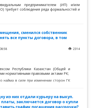
видуальным предпринимателем (ИП) и/или
О) требует соблюдения ряда формальностей и
мещения, сменился собственник
ять все пункты договора, в том
08:58
2314
дексом Республики Казахстан (Общей и
ными нормативными правовыми актами РК;
о найма в силе при изменении сторон ГК
права собственности на сданное внаем
ванием для изменения или расторжения
ну из них отдали курьеру на выкуп.
 платы, заключается договор о купли
ставить график погашения рассрочки?