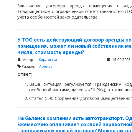
Заключение договора аренды помещения с инди
Товариществом с ограниченной ответственностью (ТО
учёта особенностей законодательства.
Предварительно, следует учесть следующее:
У ТОО есть действующий договор аренды по
помещения, может ли новый собственник мен
числе, стоимость аренды?
Карлыгаш
Автор:
15.09.2025 
Раздел:
Аренда
Ответ:
Ваша ситуация регулируется Гражданским ко
особенной частями, далее – «ГК РК»), а также и
Статья 559. Сохранение договора имущественног
РК в пункте 1 устанавливает, что переход 
имущество к другому лицу не является осно
договора имущественного найма.
На балансе компании есть автотранспорт. Од
Ежемесячно оплачивает со своей заработной
- продажи или другой договор? Можно ли со