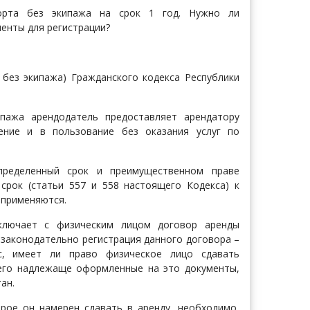
порта без экипажа на срок 1 год. Нужно ли
енты для регистрации?
 без экипажа) Гражданского кодекса Республики
пажа арендодатель предоставляет арендатору
ение и в пользование без оказания услуг по
пределенный срок и преимущественном праве
срок (статьи 557 и 558 настоящего Кодекса) к
 применяются.
аключает с физическим лицом договор аренды
о законодательно регистрация данного договора –
ос, имеет ли право физическое лицо сдавать
него надлежаще оформленные на это документы,
ан.
орое он намерен сдавать в аренду, необходимо,