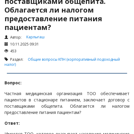
поставщиками общепита.
Налоги и Налогообложение
Облагается ли налогом
Трудовые отношения
предоставление питания
Корпоративные отношения
пациентам?
Договоры
Карлыгаш
Автор:
Доверенности
10.11.2025 09:31
Интернет и право
453
Возмещение ущерба
Раздел:
Общие вопросы
КПН (корпоративный подоходный
налог)
Проверка государственных органов
Взыскание долга
Вопрос:
Государственные закупки
Частная медицинская организация ТОО обеспечивает
Предварительный квалификационный отбор «Самрук-
пациентов в стационаре питанием, заключает договор с
Қазына» (ПКО)
поставщиками общепита. Облагается ли налогом
предоставление питания пациентам?
Некоммерческие организации
Лицензирование (разрешения и уведомления)
Ответ:
Исполнительное производство
Имеется ТОО, которое оказывает населению медицинские