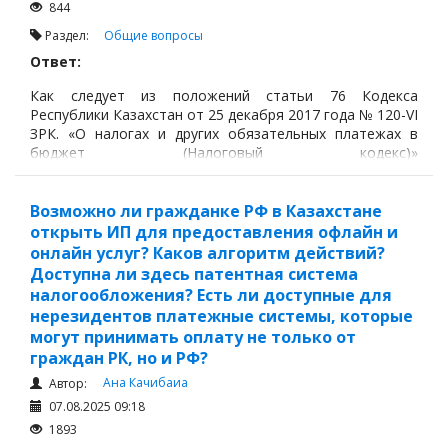
844
Раздел:
Общие вопросы
Ответ:
Как следует из положений статьи 76 Кодекса
Республики Казахстан от 25 декабря 2017 года № 120-VI
ЗРК. «О налогах и других обязательных платежах в
бюджет (Налоговый кодекс)»
https://adilet.zan.kz/rus/docs/K1700000120
и других
нормативных актов, иностранное юридическое лицо
должно получить БИН в следующих случаях если:
Возможно ли гражданке РФ в Казахстане
открыть ИП для предоставления офлайн и
онлайн услуг? Каков алгоритм действий?
Доступна ли здесь патентная система
налогообложения? Есть ли доступные для
нерезидентов платежные системы, которые
могут принимать оплату не только от
граждан РК, но и РФ?
Ана Качибаиа
Автор:
07.08.2025 09:18
1893