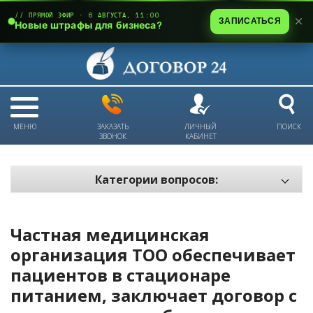
// ПРЯМОЙ ЭФИР · 6 АВГУСТА, 11:00
ЗАПИСАТЬСЯ
Новые штрафы для бизнеса?
МЕНЮ
ЗАКАЗАТЬ
ЛИЧНЫЙ
ПОИСК
ЗВОНОК
КАБИНЕТ
Категории вопросов:
Электронный документооборот и цифровое подписание
Пожарная безопасность
Частная медицинская
Техника безопасности и охрана труда
организация ТОО обеспечивает
пациентов в стационаре
Антикризис: трудовые отношения
питанием, заключает договор с
Антикризис: долги и обязательства