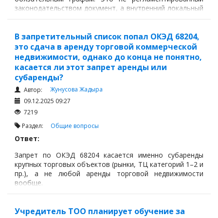
законодательством документ, а внутренний локальный
акт работодателя, который оформляется так, как
удобно компании для управления фондом оплаты труда
и структурой должностей.
В запретительный список попал ОКЭД 68204,
это сдача в аренду торговой коммерческой
недвижимости, однако до конца не понятно,
касается ли этот запрет аренды или
субаренды?
Жунусова Жадыра
Автор:
09.12.2025 09:27
7219
Раздел:
Общие вопросы
Ответ:
Запрет по ОКЭД 68204 касается именно субаренды
крупных торговых объектов (рынки, ТЦ категорий 1–2 и
пр.), а не любой аренды торговой недвижимости
вообще.
Учредитель ТОО планирует обучение за