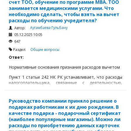
счет ТОО, обучение по программе MBA. ТОО
занимается медицинскими услугами. Что
необходимо сделать, чтобы взять на вычет
расходы по обучению учредителя?
Аугамбаева Гульбану
Автор:
05.12.2025 10:05
647
Раздел:
Общие вопросы
Ответ:
Нормативные основания признания расходов вычетом
Пункт 1 статьи 242 НК РК устанавливает, что расходы
налогоплательщика, связанные с деятельностью,
направленной на получение дохода, подлежат вычету,
если такие расходы:
Руководство компании приняло решение о
экономически обоснованы;
подарках работникам к их дню рождения. В
документально подтверждены;
качестве подарка - подарочный сертификат
(наиболее популярные магазины). Можно ли
непосредственно связаны с деятельностью
расходы по приобретению данных карточек
налогоплательщика.