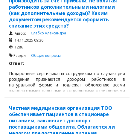
производить за счет прибыли, не облагая
работников дополнительными налогами
(как дополнительные доходы)? Каким
документом рекомендуется оформить
списание этих средств?
Слабко Александра
Автор:
14.11.2025 09:36
1286
Раздел:
Общие вопросы
Ответ:
Подарочные сертификаты сотрудникам по случаю дня
рождения признаются доходом работников в
натуральной форме и подлежат обложению всеми
«зарплатными» налогами и социальными отчислениями
(ИПН, ОПВ, СО, ОСМС, ВОСМС и т. д.) в соответствии с
пп.3 ст.323, ст.320, п.1 ст.351 Налогового кодекса РК
(далее – НК РК).
Частная медицинская организация ТОО
обеспечивает пациентов в стационаре
питанием, заключает договор с
поставщиками общепита. Облагается ли
налогом предоставление питания