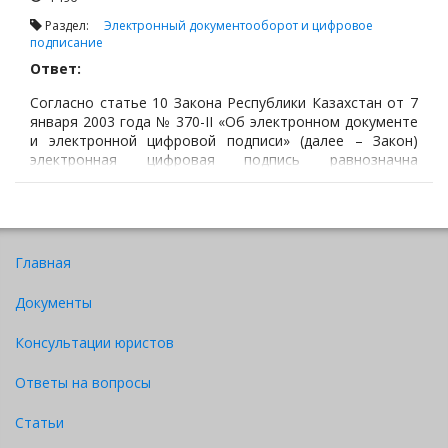
Раздел:
Электронный документооборот и цифровое
подписание
Ответ:
Согласно статье 10 Закона Республики Казахстан от 7
января 2003 года № 370-II «Об электронном документе
и электронной цифровой подписи» (далее – Закон)
электронная цифровая подпись равнозначна
собственноручной подписи подписывающего лица и
влечет одинаковые юридические последствия при
выполнении следующих условий:
Главная
Документы
Консультации юристов
Ответы на вопросы
Статьи