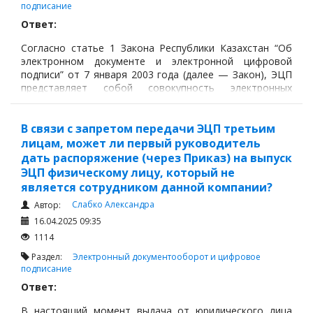
подписание
Ответ:
Согласно статье 1 Закона Республики Казахстан “Об
электронном документе и электронной цифровой
подписи” от 7 января 2003 года (далее — Закон), ЭЦП
представляет собой совокупность электронных
данных, созданных с помощью средств ЭЦП, которые
позволяют определить владельца ЭЦП и подтвердить
целостность и подлинность электронного документа.
В связи с запретом передачи ЭЦП третьим
лицам, может ли первый руководитель
дать распоряжение (через Приказ) на выпуск
ЭЦП физическому лицу, который не
является сотрудником данной компании?
Слабко Александра
Автор:
16.04.2025 09:35
1114
Раздел:
Электронный документооборот и цифровое
подписание
Ответ:
В настоящий момент выдача от юридического лица