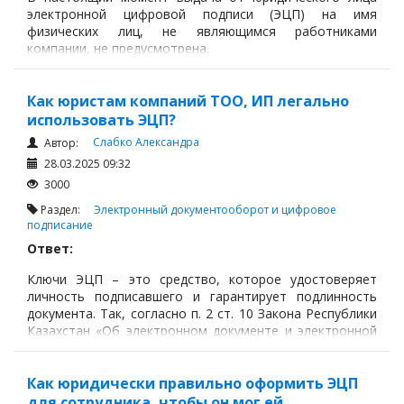
электронной цифровой подписи (ЭЦП) на имя
физических лиц, не являющимся работниками
компании, не предусмотрена.
Как юристам компаний ТОО, ИП легально
использовать ЭЦП?
Слабко Александра
Автор:
28.03.2025 09:32
3000
Раздел:
Электронный документооборот и цифровое
подписание
Ответ:
Ключи ЭЦП – это средство, которое удостоверяет
личность подписавшего и гарантирует подлинность
документа. Так, согласно п. 2 ст. 10 Закона Республики
Казахстан «Об электронном документе и электронной
цифровой подписи» (далее - Закон) закрытые ключи
ЭЦП являются собственностью лиц, владеющих ими на
законных основаниях.
Как юридически правильно оформить ЭЦП
для сотрудника, чтобы он мог ей