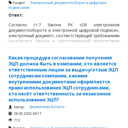
Раздел:
Электронный документооборот и цифровое
подписание
Ответ:
Согласно ст.7 Закона РК «Об электронном
документообороте и электронной цифровой подписи»,
электронный документ, соответствующий требованиям
настоящего Закона и удостоверенный посредством
электронной цифровой подписи лица, имеющего
полномочия на его подписание, равнозначен
подписанному документу на бумажном носителе.
Какая процедура согласования получения
ЭЦП должна быть в компании, кто является
ответственным лицом за выдачу/отзыв ЭЦП
сотрудникам компании, какими
внутренними документами оформляется
право использования ЭЦП сотрудниками,
кто несёт ответственность за незаконное
использование ЭЦП?
Джуматаева Ботагоз
Автор:
06.05.2025 09:17
713