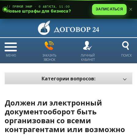
// ПРЯМОЙ ЭФИР · 6 АВГУСТА, 11:00
ЗАПИСАТЬСЯ
Новые штрафы для бизнеса?
МЕНЮ
ЗАКАЗАТЬ
ЛИЧНЫЙ
ПОИСК
ЗВОНОК
КАБИНЕТ
Категории вопросов:
Электронный документооборот и цифровое подписание
Пожарная безопасность
Должен ли электронный
Техника безопасности и охрана труда
документооборот быть
организован со всеми
Антикризис: трудовые отношения
контрагентами или возможно
Антикризис: долги и обязательства