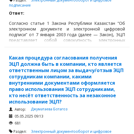
Раздел:
Электронный документооборот и цифровое
подписание
Ответ:
Согласно статье 1 Закона Республики Казахстан “Об
электронном документе и электронной цифровой
подписи” от 7 января 2003 года (далее — Закон), ЭЦП
представляет собой совокупность электронных
данных, созданных с помощью средств ЭЦП, которые
позволяют определить владельца ЭЦП и подтвердить
целостность и подлинность электронного документа.
Какая процедура согласования получения
ЭЦП должна быть в компании, кто является
ответственным лицом за выдачу/отзыв ЭЦП
сотрудникам компании, какими
внутренними документами оформляется
право использования ЭЦП сотрудниками,
кто несёт ответственность за незаконное
использование ЭЦП?
Джуматаева Ботагоз
Автор:
05.05.2025 09:13
681
Раздел:
Электронный документооборот и цифровое