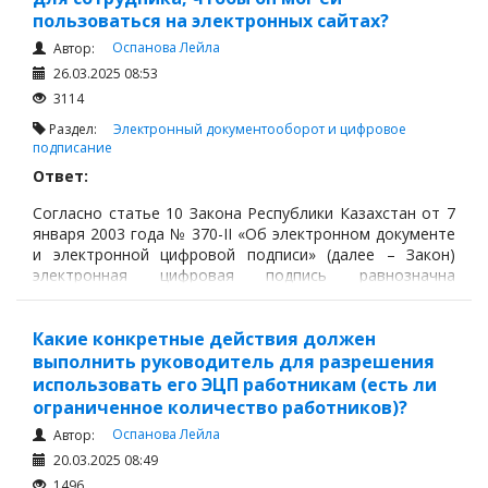
пользоваться на электронных сайтах?
Оспанова Лейла
Автор:
26.03.2025 08:53
3114
Раздел:
Электронный документооборот и цифровое
подписание
Ответ:
Согласно статье 10 Закона Республики Казахстан от 7
января 2003 года № 370-II «Об электронном документе
и электронной цифровой подписи» (далее – Закон)
электронная цифровая подпись равнозначна
собственноручной подписи подписывающего лица и
влечет одинаковые юридические последствия при
выполнении следующих условий:
Какие конкретные действия должен
выполнить руководитель для разрешения
использовать его ЭЦП работникам (есть ли
ограниченное количество работников)?
Оспанова Лейла
Автор:
20.03.2025 08:49
1496