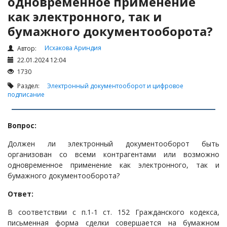
одновременное применение
Налоги и Налогообложение
как электронного, так и
Трудовые отношения
бумажного документооборота?
Корпоративные отношения
Исхакова Ариндия
Автор:
Договоры
22.01.2024 12:04
Доверенности
1730
Интернет и право
Раздел:
Электронный документооборот и цифровое
подписание
Возмещение ущерба
Проверка государственных органов
Вопрос:
Взыскание долга
Должен ли электронный документооборот быть
Государственные закупки
организован со всеми контрагентами или возможно
Предварительный квалификационный отбор «Самрук-
одновременное применение как электронного, так и
Қазына» (ПКО)
бумажного документооборота?
Некоммерческие организации
Ответ:
Лицензирование (разрешения и уведомления)
В соответствии с п.1-1 ст. 152 Гражданского кодекса,
письменная форма сделки совершается на бумажном
Исполнительное производство