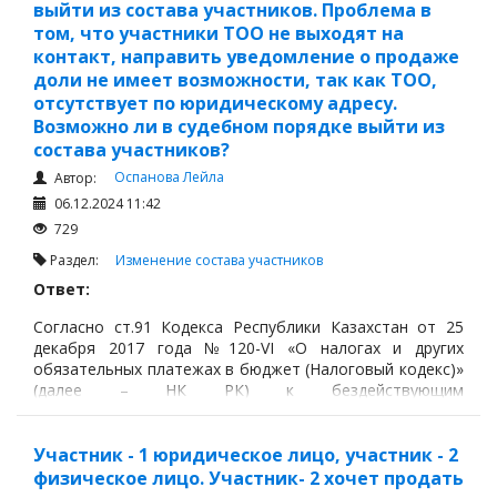
(учетной) перерегистрации.
выйти из состава участников. Проблема в
том, что участники ТОО не выходят на
контакт, направить уведомление о продаже
доли не имеет возможности, так как ТОО,
отсутствует по юридическому адресу.
Возможно ли в судебном порядке выйти из
состава участников?
Оспанова Лейла
Автор:
06.12.2024 11:42
729
Раздел:
Изменение состава участников
Ответ:
Согласно ст.91 Кодекса Республики Казахстан от 25
декабря 2017 года №120-VI «О налогах и других
обязательных платежах в бюджет (Налоговый кодекс)»
(далее – НК РК) к бездействующим
налогоплательщикам относятся бездействующие
юридические лица и индивидуальные предприниматели.
Участник - 1 юридическое лицо, участник - 2
Бездействующим юридическим лицом признаются
физическое лицо. Участник- 2 хочет продать
юридическое лицо-резидент, юридическое лицо-