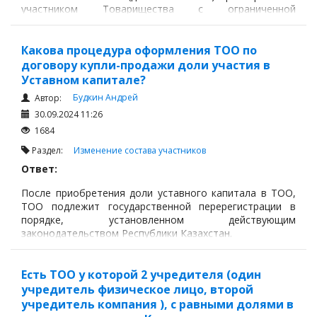
участником Товарищества с ограниченной
ответственностью своей долей в имуществе
товарищества.
Какова процедура оформления ТОО по
договору купли-продажи доли участия в
Уставном капитале?
Будкин Андрей
Автор:
30.09.2024 11:26
1684
Раздел:
Изменение состава участников
Ответ:
После приобретения доли уставного капитала в ТОО,
ТОО подлежит государственной перерегистрации в
порядке, установленном действующим
законодательством Республики Казахстан.
Согласно п.6 ст. 42 ГК РК, Юридическое лицо подлежит
перерегистрации в случаях:
Есть ТОО у которой 2 учредителя (один
учредитель физическое лицо, второй
учредитель компания ), с равными долями в