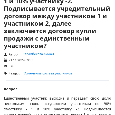
1 и 10% участнику -2.
Налоги и Налогообложение
Подписывается учредительный
Трудовые отношения
договор между участником 1 и
Корпоративные отношения
участником 2, далее
Договоры
заключается договор купли
Доверенности
продажи с единственным
Интернет и право
участником?
Возмещение ущерба
Сагимбекова Айжан
Автор:
Проверка государственных органов
21.11.2024 09:38
576
Взыскание долга
Раздел:
Изменение состава участников
Государственные закупки
Предварительный квалификационный отбор «Самрук-
Қазына» (ПКО)
Вопрос:
Некоммерческие организации
Единственный участник выходит и передает свою долю
нескольким вновь вступающим участникам по 90%
Лицензирование (разрешения и уведомления)
Участнику - 1 и 10% участнику -2. Подписывается
Исполнительное производство
учредительный договор между участником 1 и участником