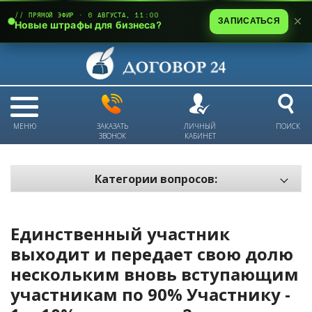
// ПРЯМОЙ ЭФИР · 6 АВГУСТА, 11:00
ЗАПИСАТЬСЯ
Новые штрафы для бизнеса?
МЕНЮ
ЗАКАЗАТЬ
ЛИЧНЫЙ
ПОИСК
ЗВОНОК
КАБИНЕТ
Категории вопросов:
Электронный документооборот и цифровое подписание
Пожарная безопасность
Единственный участник
Техника безопасности и охрана труда
выходит и передает свою долю
нескольким вновь вступающим
Антикризис: трудовые отношения
участникам по 90% Участнику -
Антикризис: долги и обязательства