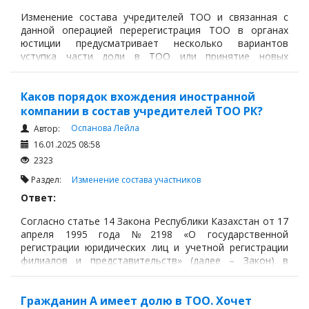
Изменение состава учредителей ТОО и связанная с
данной операцией перерегистрация ТОО в органах
юстиции предусматривает несколько вариантов
уступка части доли в ТОО или принятие новых
участников с увеличением уставного капитала.
Каков порядок вхождения иностранной
компании в состав учредителей ТОО РК?
Оспанова Лейла
Автор:
16.01.2025 08:58
2323
Раздел:
Изменение состава участников
Ответ:
Согласно статье 14 Закона Республики Казахстан от 17
апреля 1995 года №2198 «О государственной
регистрации юридических лиц и учетной регистрации
филиалов и представительств» (далее – Закон) в
случаях, предусмотренных законами Республики
Казахстан, юридическое лицо, филиал
(представительство) подлежат государственной
Гражданин А имеет долю в ТОО. Хочет