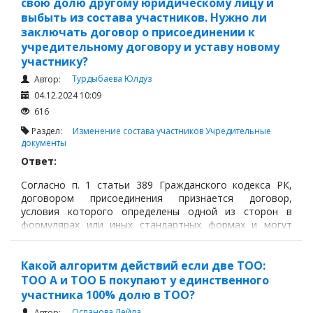
свою долю другому юридическому лицу и
нерезидент, осуществляющее деятельность в
выбыть из состава участников. Нужно ли
Республике Казахстан через постоянное учреждение, а
заключать договор о присоединении к
также структурное подразделение юридического лица-
учредительному договору и уставу новому
нерезидента, не представившие за налоговый период
участнику?
по истечении одного года после установленного
настоящим Кодексом срока представления:
Турдыбаева Юлдуз
Автор:
04.12.2024 10:09
616
Раздел:
Изменение состава участников
Учредительные
документы
Ответ:
Согласно п. 1 статьи 389 Гражданского кодекса РК,
договором присоединения признается договор,
условия которого определены одной из сторон в
формулярах или иных стандартных формах и могут
быть приняты другой стороной не иначе как путем
присоединения к предложенному договору в целом.
Какой алгоритм действий если две ТОО:
ТОО А и ТОО Б покупают у единственного
участника 100% долю в ТОО?
Оспанова Лейла
Автор: