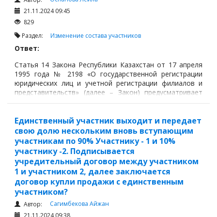
21.11.2024 09:45
829
Раздел:
Изменение состава участников
Ответ:
Статья 14 Закона Республики Казахстан от 17 апреля
1995 года № 2198 «О государственной регистрации
юридических лиц и учетной регистрации филиалов и
представительств» (далее – Закон) предусматривает
что, в случаях, предусмотренных законами Республики
Казахстан, юридическое лицо, филиал
(представительство) подлежат государственной
Единственный участник выходит и передает
(учетной) перерегистрации.
свою долю нескольким вновь вступающим
участникам по 90% Участнику - 1 и 10%
участнику -2. Подписывается
учредительный договор между участником
1 и участником 2, далее заключается
договор купли продажи с единственным
участником?
Сагимбекова Айжан
Автор:
21.11.2024 09:38