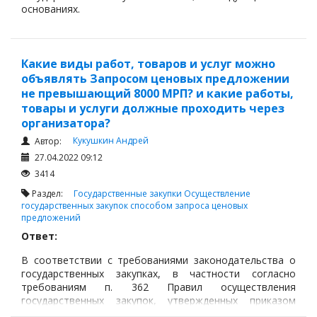
основаниях.
Главой 6 Закона РК от 04.12.2015 года, № 434-V “О
государственных закупках» регулируются вопросы
организации государственных закупок способом
Какие виды работ, товаров и услуг можно
запроса ценовых предложений (далее – Закон)
объявлять Запросом ценовых предложении
не превышающий 8000 МРП? и какие работы,
товары и услуги должные проходить через
организатора?
Кукушкин Андрей
Автор:
27.04.2022 09:12
3414
Раздел:
Государственные закупки
Осуществление
государственных закупок способом запроса ценовых
предложений
Ответ:
В соответствии с требованиями законодательства о
государственных закупках, в частности согласно
требованиям п. 362 Правил осуществления
государственных закупок, утвержденных приказом
Министра финансов Республики Казахстан от 11