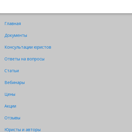
декабря 2015 года № 648. (по состоянию на 01 марта 22
года), государственные закупки способом запроса
ценовых предложений проводятся на однородные
товары, работы, услуги, если годовые объемы таких
Главная
однородных товаров,
Документы
Консультации юристов
Ответы на вопросы
Статьи
Вебинары
Цены
Акции
Отзывы
Юристы и авторы