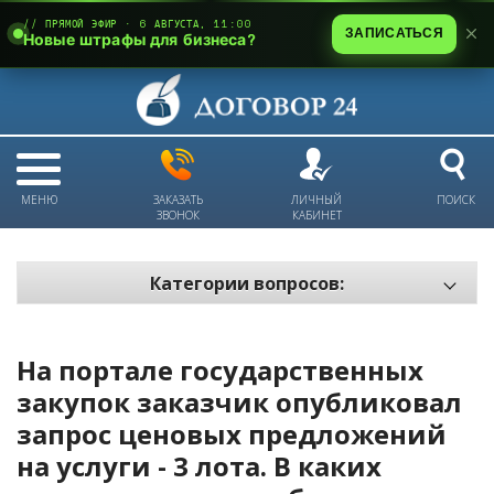
// ПРЯМОЙ ЭФИР · 6 АВГУСТА, 11:00
ЗАПИСАТЬСЯ
Новые штрафы для бизнеса?
МЕНЮ
ЗАКАЗАТЬ
ЛИЧНЫЙ
ПОИСК
ЗВОНОК
КАБИНЕТ
Категории вопросов:
Электронный документооборот и цифровое подписание
Пожарная безопасность
На портале государственных
Техника безопасности и охрана труда
закупок заказчик опубликовал
запрос ценовых предложений
Антикризис: трудовые отношения
на услуги - 3 лота. В каких
Антикризис: долги и обязательства