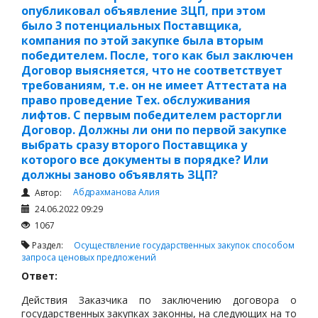
размер месячного расчетного показателя,
опубликовал объявление ЗЦП, при этом
установленного на соответствующий финансовый год
было 3 потенциальных Поставщика,
законом о республиканском бюджете. При этом
компания по этой закупке была вторым
решающим условием является цена.
победителем. После, того как был заключен
Договор выясняется, что не соответствует
требованиям, т.е. он не имеет Аттестата на
право проведение Тех. обслуживания
лифтов. С первым победителем расторгли
Договор. Должны ли они по первой закупке
выбрать сразу второго Поставщика у
которого все документы в порядке? Или
должны заново объявлять ЗЦП?
Абдрахманова Алия
Автор:
24.06.2022 09:29
1067
Раздел:
Осуществление государственных закупок способом
запроса ценовых предложений
Ответ:
Действия Заказчика по заключению договора о
государственных закупках законны, на следующих на то