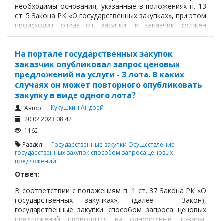
необходимы основания, указанные в положениях п. 13
ст. 5 Закона РК «О государственных закупках», при этом
происходит отказ от закупки, и заказчик должен
запросить у своей вышестоящей организации
(учреждения) разрешение на корректировку закупки с
учетом, откорректированного бюджета, ранее
На портале государственных закупок
выделенного на эту конкретную закупку,
заказчик опубликовал запрос ценовых
предложений на услуги - 3 лота. В каких
случаях он может повторного опубликовать
закупку в виде одного лота?
Кукушкин Андрей
Автор:
20.02.2023 08:42
1162
Раздел:
Государственные закупки
Осуществление
государственных закупок способом запроса ценовых
предложений
Ответ:
В соответствии с положениям п. 1 ст. 37 Закона РК «О
государственных закупках», (далее – Закон),
государственные закупки способом запроса ценовых
предложений проводятся на однородные товары,