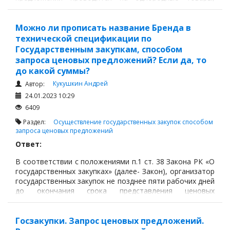
работы, услуги, если годовые объемы таких
однородных товаров, работ, услуг в стоимостном
выражении не превышают восьмитысячекратный
Можно ли прописать название Бренда в
размер месячного расчетного показателя,
технической спецификации по
установленного на соответствующий финансовый год
Государственным закупкам, способом
законом о республиканском бюджете.
запроса ценовых предложений? Если да, то
до какой суммы?
Кукушкин Андрей
Автор:
24.01.2023 10:29
6409
Раздел:
Осуществление государственных закупок способом
запроса ценовых предложений
Ответ:
В соответствии с положениями п.1 ст. 38 Закона РК «О
государственных закупках» (далее- Закон), организатор
государственных закупок не позднее пяти рабочих дней
до окончания срока представления ценовых
предложений обязан разместить на веб-портале
государственных закупок на казахском и русском
языках следующую информацию:
Госзакупки. Запрос ценовых предложений.