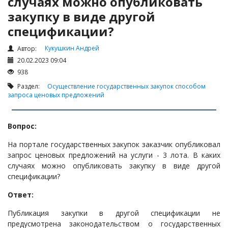
случаях можно опубликовать
Налоги и Налогообложение
закупку в виде другой
Трудовые отношения
спецификации?
Корпоративные отношения
Кукушкин Андрей
Автор:
Договоры
20.02.2023 09:04
Доверенности
938
Интернет и право
Раздел:
Осуществление государственных закупок способом
запроса ценовых предложений
Возмещение ущерба
Проверка государственных органов
Вопрос:
Взыскание долга
На портале государственных закупок заказчик опубликовал
Государственные закупки
запрос ценовых предложений на услуги - 3 лота. В каких
Предварительный квалификационный отбор «Самрук-
случаях можно опубликовать закупку в виде другой
Қазына» (ПКО)
спецификации?
Некоммерческие организации
Ответ:
Лицензирование (разрешения и уведомления)
Публикация закупки в другой спецификации не
предусмотрена законодательством о государственных
Исполнительное производство