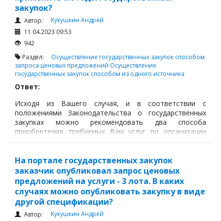
закупок?
Кукушкин Андрей
Автор:
11.04.2023 09:53
942
Раздел:
Осуществление государственных закупок способом
запроса ценовых предложений
Осуществление
государственных закупок способом из одного источника
Ответ:
Исходя из Вашего случая, и в соответствии с
положениями Законодательства о государственных
закупках можно рекомендовать два способа
приобретения требуемых Вам услуг по организации
проведения «Наурыза», это проведение закупок
способом запроса ценового предложения и из одного
источника.
На портале государственных закупок
заказчик опубликовал запрос ценовых
предложений на услуги - 3 лота. В каких
случаях можно опубликовать закупку в виде
другой спецификации?
Кукушкин Андрей
Автор: