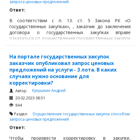
запроса ценовых предложений
Ответ:
В соответствии с п. 13. ст. 5 Закона РК «О
государственных закупках», , заказчик до заключения
договора о государственных закупках вправе
отказаться от осуществления государственных закупок
в случаях:
1) сокращения расходов на приобретение товаров,
На портале государственных закупок
работ, услуг, предусмотренных в утвержденном
заказчик опубликовал запрос ценовых
(уточненном) годовом плане государственных закупок
предложений на услуги - 3 лота. В каких
(предварительном годовом плане государственных
случаях нужно основание для
закупок), произошедшего при уточнении
корректировки?
(корректировке) соответствующих бюджета, проекта
бюджета, в соответствии
Кукушкин Андрей
Автор:
с законодательством Республики Казахстан;
20.02.2023 08:51
844
Раздел:
Осуществление государственных закупок способом
запроса ценовых предложений
Ответ:
Чтобы произвести корректировку в закупке,