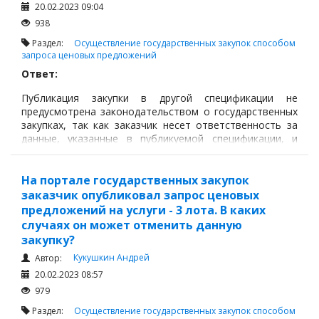
20.02.2023 09:04
938
Раздел:
Осуществление государственных закупок способом
запроса ценовых предложений
Ответ:
Публикация закупки в другой спецификации не
предусмотрена законодательством о государственных
закупках, так как заказчик несет ответственность за
данные, указанные в публикуемой спецификации, и
значит он не может поменять спецификацию в закупке
способом запроса ценового предложения, кроме того
момента,
На портале государственных закупок
заказчик опубликовал запрос ценовых
предложений на услуги - 3 лота. В каких
случаях он может отменить данную
закупку?
Кукушкин Андрей
Автор:
20.02.2023 08:57
979
Раздел:
Осуществление государственных закупок способом