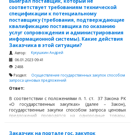
Выиграл поставщик, который не
соответствует требованиям технической
спецификации к потенциальному
поставщику (требования, подтверждающие
квалификацию поставщика по оказанию
услуг сопровождения и администрирования
информационной системы). Какие действия
Заказчика в этой ситуации?
Кукушкин Андрей
Автор:
06.01.2023 09:41
2488
Раздел:
Осуществление государственных закупок способом
запроса ценовых предложений
Ответ:
В соответствии с положениями п. 1. ст. 37 Закона РК
«О государственных закупках» (далее – Закон),
государственные закупки способом запроса ценовых
предложений проводятся на однородные товары,
работы, услуги, если годовые объемы таких
однородных товаров, работ, услуг в стоимостном
выражении не превышают восьмитысячекратный
Заказчик на портале гос. закупок