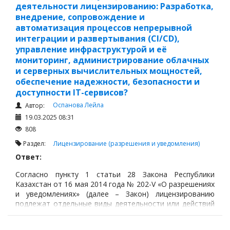
разрешительного контроля, приостановлением,
деятельности лицензированию: Разработка,
возобновлением и прекращением действия лицензии и
внедрение, сопровождение и
(или) приложений к лицензии.
автоматизация процессов непрерывной
интеграции и развертывания (CI/CD),
управление инфраструктурой и её
мониторинг, администрирование облачных
и серверных вычислительных мощностей,
обеспечение надежности, безопасности и
доступности IT-сервисов?
Оспанова Лейла
Автор:
19.03.2025 08:31
808
Раздел:
Лицензирование (разрешения и уведомления)
Ответ:
Согласно пункту 1 статьи 28 Закона Республики
Казахстан от 16 мая 2014 года № 202-V «О разрешениях
и уведомлениях» (далее – Закон) лицензированию
подлежат отдельные виды деятельности или действий
(операций) в следующих сферах: