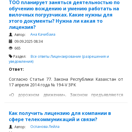
послевузовского образования» (лицензирование
ТОО планирует заняться деятельностью по
охватывает именно высшее и послевузовское
обучению вождению и умению работать на
образование);
вилочных погрузчиках. Какие нужны для
этого документы? Нужна ли какая то
лицензия?
Ана Качибаиа
Автор:
09.09.2025 08:34
665
Раздел:
Все ответы
Лицензирование (разрешения и
уведомления)
Ответ:
Согласно Статье 77.
Закона Республики Казахстан от
17 апреля 2014 года № 194-V ЗРК
«О дорожном движении»
.
Законом предъявляются
следующие требования к учебным организациям по
подготовке водителей ТС:
Как получить лицензию для компании в
сфере телекоммуникаций и связи?
Оспанова Лейла
Автор: