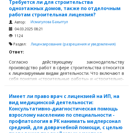
1) телерадиовещания;
Требуется ли для строительства
одноэтажных домов, также по отделочным
2) охраны и использования объектов историко-
работам строительная лицензия?
культурного наследия;
Исмагулова Бахытгул
Автор:
3) образования;
04.03.2025 08:21
1124
Раздел:
Лицензирование (разрешения и уведомления)
Ответ:
Согласно действующему законодательству
производство работ в сфере строительства относится
к лицензируемым видам деятельности. Что включают в
себя понятия «строительные работы» и «строительно-
монтажные» работы.
Имеет ли право врач с лицензией на ИП, на
вид медицинской деятельности:
Консультативно-диагностическая помощь
взрослому населению по специальности -
профпатология в РК нанимать медперсонал
средний, для доврачебной помощи, с целью