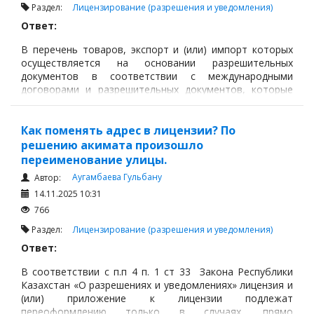
Раздел:
Лицензирование (разрешения и уведомления)
Ответ:
В перечень товаров, экспорт и (или) импорт которых
осуществляется на основании разрешительных
документов в соответствии с международными
договорами и разрешительных документов, которые
выдаются государственными органами, утвержденный
постановлением Правительства Республики Казахстан
от 24 апреля 2015 года № 287 не внесены лифты.
Как поменять адрес в лицензии? По
решению акимата произошло
переименование улицы.
Аугамбаева Гульбану
Автор:
14.11.2025 10:31
766
Раздел:
Лицензирование (разрешения и уведомления)
Ответ:
В соответствии с п.п 4 п. 1 ст 33 Закона Республики
Казахстан «О разрешениях и уведомлениях» лицензия и
(или) приложение к лицензии подлежат
переоформлению только в случаях, прямо