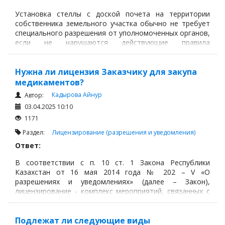
Установка стеллы с доской почета на территории
собственника земельного участка обычно не требует
специального разрешения от уполномоченных органов,
если не нарушаются действующие правила
землепользования и застройки, а также не
затрагиваются объекты инфраструктуры, требующие
согласования.
Нужна ли лицензия Заказчику для закупа
медикаментов?
Кадырова Айнур
Автор:
03.04.2025 10:10
1171
Раздел:
Лицензирование (разрешения и уведомления)
Ответ:
В соответствии с п. 10 ст. 1 Закона Республики
Казахстан от 16 мая 2014 года № 202 – V «О
разрешениях и уведомлениях» (далее – Закон),
лицензирование - комплекс мероприятий, связанных с
выдачей и переоформлением лицензии и (или)
приложений к лицензии и дубликата лицензии и (или)
приложений к лицензии, осуществлением
Подлежат ли следующие виды