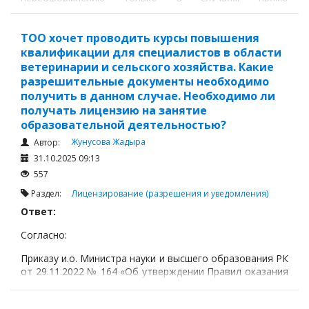
предусмотренных законом, в частности: 4) изменения
наименования и (или) места нахождения юридического
лица-лицензиата, филиала иностранного юридического
ТОО хочет проводить курсы повышения
лица-лицензиата, предметом деятельности которого
квалификации для специалистов в области
является оказание финансовых услуг (в случае указания
ветеринарии и сельского хозяйства. Какие
адреса в лицензии);
разрешительные документы необходимо
получить в данном случае. Необходимо ли
получать лицензию на занятие
образовательной деятельностью?
Жунусова Жадыра
Автор:
31.10.2025 09:13
557
Раздел:
Лицензирование (разрешения и уведомления)
Ответ:
Согласно:
Приказу и.о. Министра науки и высшего образования РК
от 29.11.2022 № 164 «Об утверждении Правил оказания
государственной услуги «Выдача лицензии на занятие
образовательной деятельностью в сфере высшего и