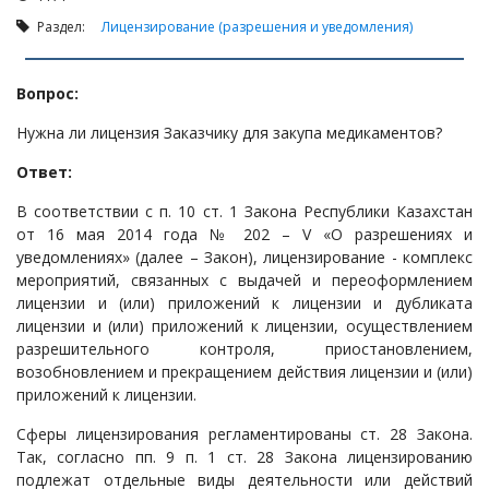
Налоги и Налогообложение
Раздел:
Лицензирование (разрешения и уведомления)
Трудовые отношения
Корпоративные отношения
Вопрос:
Договоры
Нужна ли лицензия Заказчику для закупа медикаментов?
Доверенности
Ответ:
Интернет и право
В соответствии с п. 10 ст. 1 Закона Республики Казахстан
Возмещение ущерба
от 16 мая 2014 года № 202 – V «О разрешениях и
Проверка государственных органов
уведомлениях» (далее – Закон), лицензирование - комплекс
мероприятий, связанных с выдачей и переоформлением
Взыскание долга
лицензии и (или) приложений к лицензии и дубликата
Государственные закупки
лицензии и (или) приложений к лицензии, осуществлением
разрешительного контроля, приостановлением,
Предварительный квалификационный отбор «Самрук-
возобновлением и прекращением действия лицензии и (или)
Қазына» (ПКО)
приложений к лицензии.
Некоммерческие организации
Сферы лицензирования регламентированы ст. 28 Закона.
Лицензирование (разрешения и уведомления)
Так, согласно пп. 9 п. 1 ст. 28 Закона лицензированию
подлежат отдельные виды деятельности или действий
Исполнительное производство