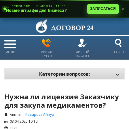
// ПРЯМОЙ ЭФИР · 6 АВГУСТА, 11:00
ЗАПИСАТЬСЯ
Новые штрафы для бизнеса?
МЕНЮ
ЗАКАЗАТЬ
ЛИЧНЫЙ
ПОИСК
ЗВОНОК
КАБИНЕТ
Категории вопросов:
Электронный документооборот и цифровое подписание
Пожарная безопасность
Нужна ли лицензия Заказчику
Техника безопасности и охрана труда
для закупа медикаментов?
Антикризис: трудовые отношения
Кадырова Айнур
Автор:
Антикризис: долги и обязательства
03.04.2025 10:10
1171