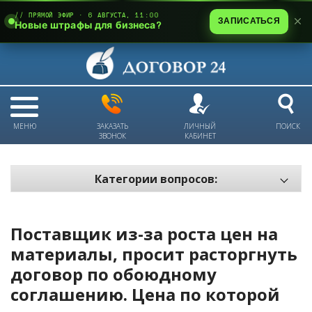
// ПРЯМОЙ ЭФИР · 6 АВГУСТА, 11:00
ЗАПИСАТЬСЯ
Новые штрафы для бизнеса?
МЕНЮ
ЗАКАЗАТЬ
ЛИЧНЫЙ
ПОИСК
ЗВОНОК
КАБИНЕТ
Категории вопросов:
Электронный документооборот и цифровое подписание
Пожарная безопасность
Поставщик из-за роста цен на
Техника безопасности и охрана труда
материалы, просит расторгнуть
договор по обоюдному
Антикризис: трудовые отношения
соглашению. Цена по которой
Антикризис: долги и обязательства