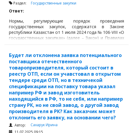
Раздел:
Государственные закупки
Ответ:
Нормы, регулирующие порядок проведения
государственных закупок, содержатся в Законе
республики Казахстан от 1 июля 2024 года № 106-VIII «О
государственных закупках» (далее – Закон) и Правилах
осуществления государственных закупок,
утвержденных Приказом Министра финансов
Республики Казахстан от 9 октября 2024 года № 687
Будет ли отклонена заявка потенциального
(далее – Правила).
поставщика отечественного
товаропризводителя, который состоит в
реестр ОТП, если он учавстовал в открытом
тендере среди ОТП, но в техничекой
спецификации на поставку товара указал
например РФ и завод изготовитель
находящийся в РФ, то не себя, или например
страну РК, но не свой завод, о другой завод
производителя в РК? Как заказчик может
отклонить его заявку, на основании чего?
Сахарук Ирина
Автор:
11.07.2025 09:15