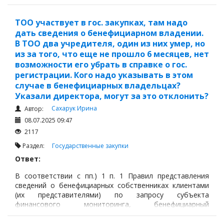
гражданским законодательством Республики
Казахстан, правилами осуществления государственных
закупок.
ТОО участвует в гос. закупках, там надо
дать сведения о бенефициарном владении.
В ТОО два учредителя, один из них умер, но
из за того, что еще не прошло 6 месяцев, нет
возможности его убрать в справке о гос.
регистрации. Кого надо указывать в этом
случае в бенефициарных владельцах?
Указали директора, могут за это отклонить?
Сахарук Ирина
Автор:
08.07.2025 09:47
2117
Раздел:
Государственные закупки
Ответ:
В соответствии с пп.) 1 п. 1 Правил представления
сведений о бенефициарных собственниках клиентами
(их представителями) по запросу субъекта
финансового мониторинга, бенефициарный
собственник – физическое лицо: