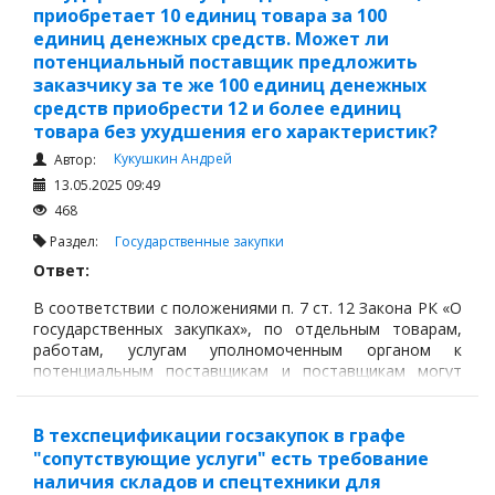
приобретает 10 единиц товара за 100
единиц денежных средств. Может ли
потенциальный поставщик предложить
заказчику за те же 100 единиц денежных
средств приобрести 12 и более единиц
товара без ухудшения его характеристик?
Кукушкин Андрей
Автор:
13.05.2025 09:49
468
Раздел:
Государственные закупки
Ответ:
В соответствии с положениями п. 7 ст. 12 Закона РК «О
государственных закупках», по отдельным товарам,
работам, услугам уполномоченным органом к
потенциальным поставщикам и поставщикам могут
быть установлены дополнительные требования по
перечню товаров, работ, услуг, утверждаемому
уполномоченным органом.
В техспецификации госзакупок в графе
"сопутствующие услуги" есть требование
наличия складов и спецтехники для