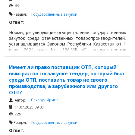
691
Раздел:
Государственные закупки
Ответ:
Нормы, регулирующие осуществление государственных
закупок среди отечественных товаропроизводителей,
устанавливаются Законом Республики Казахстан от 1
июля 2024 года № 106-VIII «О государственных
закупках» (далее – Закон) и Правилами осуществления
государственных закупок, утвержденными приказом
Министра финансов Республики Казахстан от 9
Имеет ли право поставщик ОТП, который
октября 2024 года № 687 (далее – Правила).
выиграл по госзакупке тендер, который был
среди ОТП, поставить товар не своего
производства, а зарубежного или другого
ОТП?
Сахарук Ирина
Автор:
11.07.2025 09:03
729
Раздел:
Государственные закупки
Ответ: