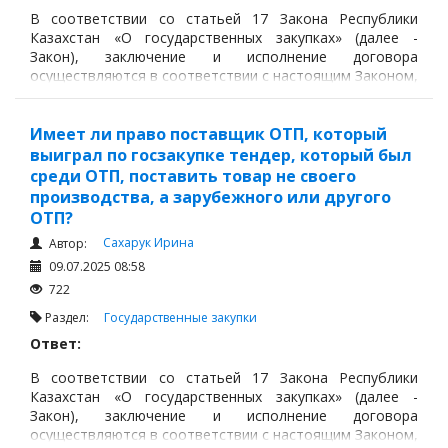
В соответствии со статьей 17 Закона Республики
Казахстан «О государственных закупках» (далее -
Закон), заключение и исполнение договора
осуществляются в соответствии с настоящим Законом,
гражданским законодательством Республики
Казахстан, правилами осуществления государственных
закупок.
Имеет ли право поставщик ОТП, который
выиграл по госзакупке тендер, который был
среди ОТП, поставить товар не своего
производства, а зарубежного или другого
ОТП?
Сахарук Ирина
Автор:
09.07.2025 08:58
722
Раздел:
Государственные закупки
Ответ:
В соответствии со статьей 17 Закона Республики
Казахстан «О государственных закупках» (далее -
Закон), заключение и исполнение договора
осуществляются в соответствии с настоящим Законом,