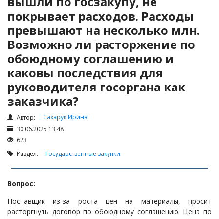
вышли по госзакупу, не
Налоги и Налогообложение
покрывает расходов. Расходы
Трудовые отношения
превышают на несколько млн.
Корпоративные отношения
Возможно ли расторжение по
Договоры
обоюдному соглашению и
Доверенности
каковы последствия для
Интернет и право
руководителя госоргана как
Возмещение ущерба
заказчика?
Проверка государственных органов
Сахарук Ирина
Автор:
Взыскание долга
30.06.2025 13:48
623
Государственные закупки
Раздел:
Государственные закупки
Предварительный квалификационный отбор «Самрук-
Қазына» (ПКО)
Вопрос:
Некоммерческие организации
Лицензирование (разрешения и уведомления)
Поставщик из-за роста цен на материалы, просит
расторгнуть договор по обоюдному соглашению. Цена по
Исполнительное производство