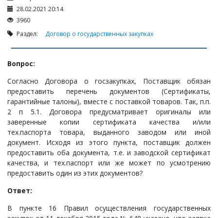
28.02.2021 20:14
Судопроизводство
3960
Ответы государственных органов
Раздел:
Договор о государственных закупках
Вопрос:
Согласно Договора о госзакупках, Поставщик обязан
предоставить перечень документов (Сертификаты,
гарантийные талоны), вместе с поставкой товаров. Так, п.п.
2 п 5.1. Договора предусматривает оригиналы или
заверенные копии сертификата качества и/или
тех.паспорта товара, выданного заводом или иной
документ. Исходя из этого пункта, поставщик должен
предоставить оба документа, т.е. и заводской сертификат
качества, и тех.паспорт или же может по усмотрению
предоставить один из этих документов?
Ответ:
В пункте 16 Правил осуществления государственных