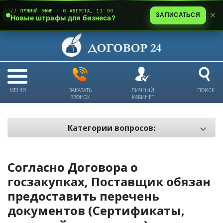
// ПРЯМОЙ ЭФИР · 6 АВГУСТА, 11:00
ЗАПИСАТЬСЯ
Новые штрафы для бизнеса?
МЕНЮ
ЗАКАЗАТЬ
ЛИЧНЫЙ
ПОИСК
ЗВОНОК
КАБИНЕТ
Категории вопросов:
Электронный документооборот и цифровое подписание
Пожарная безопасность
Согласно Договора о
Техника безопасности и охрана труда
госзакупках, Поставщик обязан
предоставить перечень
Антикризис: трудовые отношения
документов (Сертификаты,
Антикризис: долги и обязательства