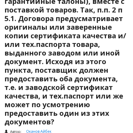
гарантийные талоны), вместе с
Налоги и Налогообложение
поставкой товаров. Так, п.п. 2 п
Трудовые отношения
5.1. Договора предусматривает
Корпоративные отношения
оригиналы или заверенные
Договоры
копии сертификата качества и/
Доверенности
или тех.паспорта товара,
Интернет и право
выданного заводом или иной
Возмещение ущерба
документ. Исходя из этого
Проверка государственных органов
пункта, поставщик должен
предоставить оба документа,
Взыскание долга
т.е. и заводской сертификат
Государственные закупки
качества, и тех.паспорт или же
Предварительный квалификационный отбор «Самрук-
может по усмотрению
Қазына» (ПКО)
предоставить один из этих
Некоммерческие организации
документов?
Лицензирование (разрешения и уведомления)
Исполнительное производство
Оканов Айбек
Автор: