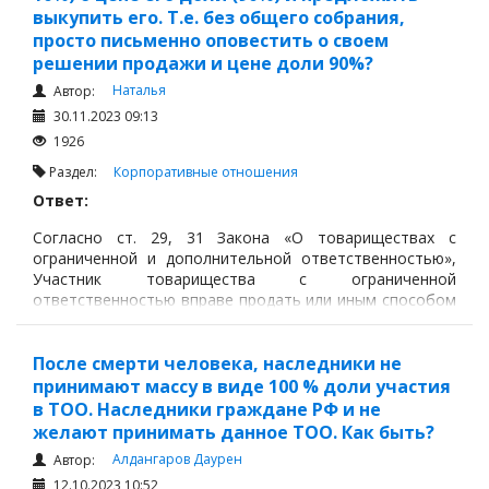
выкупить его. Т.е. без общего собрания,
просто письменно оповестить о своем
решении продажи и цене доли 90%?
Наталья
Автор:
30.11.2023 09:13
1926
Раздел:
Корпоративные отношения
Ответ:
Согласно ст. 29, 31 Закона «О товариществах с
ограниченной и дополнительной ответственностью»,
Участник товарищества с ограниченной
ответственностью вправе продать или иным способом
уступить свою долю в имуществе товарищества или ее
часть одному или нескольким участникам данного
товарищества по своему выбору.
После смерти человека, наследники не
принимают массу в виде 100 % доли участия
в ТОО. Наследники граждане РФ и не
желают принимать данное ТОО. Как быть?
Алдангаров Даурен
Автор:
12.10.2023 10:52