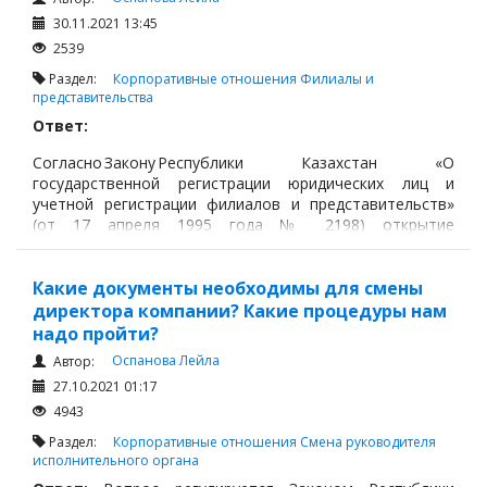
отказа от участия в мерах содействия
30.11.2021 13:45
занятости;
2539
Раздел:
Корпоративные отношения
Филиалы и
представительства
Ответ:
Согласно Закону Республики Казахстан «О
государственной регистрации юридических лиц и
учетной регистрации филиалов и представительств»
(от 17 апреля 1995 года № 2198) открытие
представительства и филиала иностранной компании в
Республике Казахстан осуществляется путем их
учетной регистрации в Министерстве юстиции РК и её
Какие документы необходимы для смены
территориальных органах (далее - Регистрирующий
директора компании? Какие процедуры нам
орган).
надо пройти?
Оспанова Лейла
Автор:
27.10.2021 01:17
4943
Раздел:
Корпоративные отношения
Смена руководителя
исполнительного органа