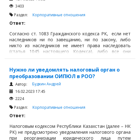
3403
Раздел:
Корпоративные отношения
Ответ:
Согласно ст. 1083 Гражданского кодекса РК, если нет
наследников ни по завещанию, ни по закону, либо
никто из наследников не имеет права наследовать
(статья 1045 настоящего Кодекса), либо все они
отказались от наследства (статья 1074 настоящего
Кодекса), наследство признается выморочным
имуществом.
Нужно ли уведомлять налоговый орган о
преобразовании ОИПЮЛ в РОО?
Будкин Андрей
Автор:
16.02.2023 17:45
2224
Раздел:
Корпоративные отношения
Ответ:
Налоговым кодексом Республики Казахстан (далее – НК
РК) не предусмотрено уведомления налогового органа
при реорганизации юридического лица путем