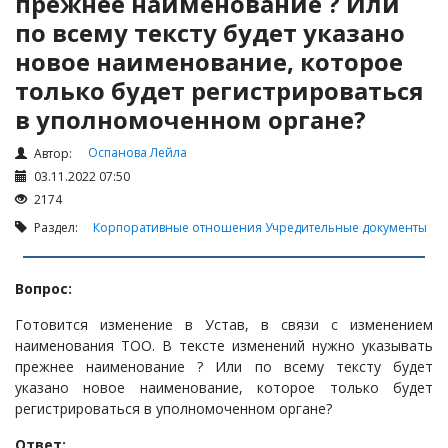
прежнее наименование ? Или
Налоги и Налогообложение
по всему тексту будет указано
Трудовые отношения
новое наименование, которое
Корпоративные отношения
только будет регистрироваться
Договоры
в уполномоченном органе?
Доверенности
Оспанова Лейла
Автор:
Интернет и право
03.11.2022 07:50
Возмещение ущерба
2174
Проверка государственных органов
Раздел:
Корпоративные отношения
Учредительные документы
Взыскание долга
Вопрос:
Государственные закупки
Предварительный квалификационный отбор «Самрук-
Готовится изменение в Устав, в связи с изменением
Қазына» (ПКО)
наименования ТОО. В тексте изменений нужно указывать
прежнее наименование ? Или по всему тексту будет
Некоммерческие организации
указано новое наименование, которое только будет
регистрироваться в уполномоченном органе?
Лицензирование (разрешения и уведомления)
Исполнительное производство
Ответ: