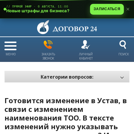
// ПРЯМОЙ ЭФИР · 6 АВГУСТА, 11:00
ЗАПИСАТЬСЯ
Новые штрафы для бизнеса?
МЕНЮ
ЗАКАЗАТЬ
ЛИЧНЫЙ
ПОИСК
ЗВОНОК
КАБИНЕТ
Категории вопросов:
Электронный документооборот и цифровое подписание
Пожарная безопасность
Готовится изменение в Устав, в
Техника безопасности и охрана труда
связи с изменением
наименования ТОО. В тексте
Антикризис: трудовые отношения
изменений нужно указывать
Антикризис: долги и обязательства