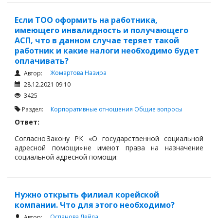
имеет фирменное наименование, которое должно
содержать наименование товарищества, а также слова
«товарищество с ограниченной ответственностью»
Если ТОО оформить на работника,
или аббревиатуру «ТОО».
имеющего инвалидность и получающего
АСП, что в данном случае теряет такой
работник и какие налоги необходимо будет
оплачивать?
Жомартова Назира
Автор:
28.12.2021 09:10
3425
Раздел:
Корпоративные отношения
Общие вопросы
Ответ:
Согласно Закону РК «О государственной социальной
адресной помощи» не имеют права на назначение
социальной адресной помощи:
лицам (семьям), не являющимся
малообеспеченными;
Нужно открыть филиал корейской
семье, трудоспособный член которой
компании. Что для этого необходимо?
отказался от участия в мерах содействия
Оспанова Лейла
занятости, – в течение 6 месяцев со дня
Автор: