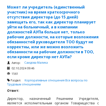
всем принадлежащим ему имуществом. Товарищество
не отвечает по обязательствам своих участников.
Может ли учредитель (единственный
Участники товарищества, неполностью внесшие
участник) на время краткосрочного
вклады в уставный капитал, несут солидарную
отсутствия директора (до 15 дней)
ответственность по его обязательствам в пределах
замещать его, так как директор планирует
стоимости невнесенной части вклада каждого из
уйти на больничный, а в компании
участников.
должностей АУПа больше нет, только
рабочие должности, на которые возложения
обязанностей руководителя ТОО будут не
корректны, или же можно возложить
обязанности на рабочие должности в ТОО,
если кроме директор нет АУПа?
Саидова Малика
Автор:
02.10.2024 09:46
1561
Раздел:
Корпоративные отношения
Все вопросы по
Трудовым отношениям
Ответ:
Директор, назначенный Решением Учредителя,
является исполнительным органом Товарищества с