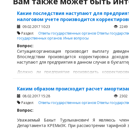
Вам также может быть инт
Какие последствия наступают для предприят
налоговом учете производится корректиров
09.02.2017 10:23
2249
Раздел:
Ответы государственных органов
Ответы государст
государственных органов. Иные вопросы
Вопрос:
Ситуация:организация производит выплату дивид
Впоследствии производится корректировка доходов
наступают для предприятия в данном случае в бухгалте
Должно ли предприятие производить корректиров
налоговом учете, включая корректировку сумм дивиден
Ответ Комитета государственных доходов Минис
Каким образом происходит расчет амортиз
08.02.2017 15:28
2302
Согласно пункту 3 статьи 23 ЗРК «Об акционерных 
простым акциям общества должно содержать следующ
Раздел:
Ответы государственных органов
Ответы государст
Вопрос:
Уважаемый Бахыт Турлыханович! Я являюсь член
Департамента КРЕМиЗК. При рассмотрении тарифной з