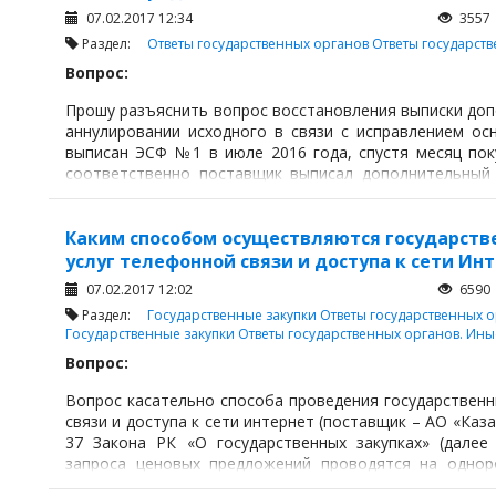
договор с АО "Казахтелеком" способом из одног
07.02.2017 12:34
3557
государственных закупках" ?
Раздел:
Ответы государственных органов
Ответы государст
Ответ И.о.Председателя Комитета внутреннего 
Вопрос:
2017 года на вопрос от 9 января 2017 года № 452203 
Прошу разъяснить вопрос восстановления выписки доп
В соответствии с пп.1) п.3 ст.39 Закона РК «О г
аннулировании исходного в связи с исправлением ос
государственные закупки способом из одного исто
выписан ЭСФ №1 в июле 2016 года, спустя месяц пок
государственных закупках осуществляются в случае
соответственно поставщик выписал дополнительный 
естественных монополий, а также услуг энергоснабжен
оборота в дополнительном ЭСФ№2 20.08.2016). Спуст
гарантирующим поставщиком электрической энергии.
счете-фактуре (неправильно указаны данные о номере
2017. При выписке исправленного счета-факт
Каким способом осуществляются государств
дополнительный к нему ЭСФ №2. Поскольку исправлени
услуг телефонной связи и доступа к сети Ин
возврата товара в августе, поставщику необходимо 
07.02.2017 12:02
6590
выписать его заново, на основании исправленно
Раздел:
Государственные закупки
Ответы государственных 
дополнительного ЭСФ.
Государственные закупки
Ответы государственных органов. Ин
Как можно обосновать в случае необходимости (напри
Вопрос:
выписку дополнительного ЭСФ с нарушением срока вып
восстановить эту операцию о поставщика нет, и пр
Вопрос касательно способа проведения государственн
"Исправленный"?
связи и доступа к сети интернет (поставщик – АО «Каз
37 Закона РК «О государственных закупках» (далее 
Ответ Председателя Комитета по государственн
запроса ценовых предложений проводятся на одноро
7 февраля 2017 года на вопрос от 16 января 2017 год
объемы таких однородных товаров, работ, услу