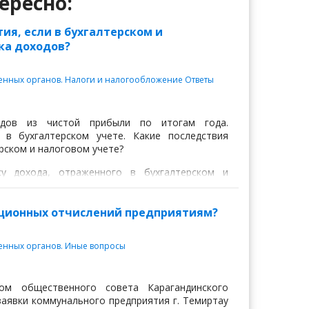
ересно:
ия, если в бухгалтерском и
ка доходов?
венных органов. Налоги и налогообложение
Ответы
ендов из чистой прибыли по итогам года.
 в бухгалтерском учете. Какие последствия
рском и налоговом учете?
ку дохода, отраженного в бухгалтерском и
дов, выплаченных ранее из чистого дохода?
терства финансов РК (kgd.gov.kz)
ационных отчислений предприятиям?
обществах» решение о выплате дивидендов по
ие сведения:
венных органов. Иные вопросы
ом общественного совета Карагандинского
аявки коммунального предприятия г. Темиртау