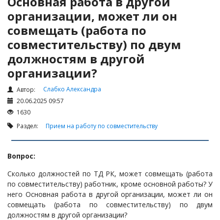
Основная работа в другой
Налоги и Налогообложение
организации, может ли он
Трудовые отношения
совмещать (работа по
Корпоративные отношения
совместительству) по двум
Договоры
должностям в другой
Доверенности
организации?
Интернет и право
Слабко Александра
Автор:
Возмещение ущерба
20.06.2025 09:57
Проверка государственных органов
1630
Раздел:
Прием на работу по совместительству
Взыскание долга
Государственные закупки
Вопрос:
Предварительный квалификационный отбор «Самрук-
Қазына» (ПКО)
Сколько должностей по ТД РК, может совмещать (работа
по совместительству) работник, кроме основной работы? У
Некоммерческие организации
него Основная работа в другой организации, может ли он
Лицензирование (разрешения и уведомления)
совмещать (работа по совместительству) по двум
должностям в другой организации?
Исполнительное производство