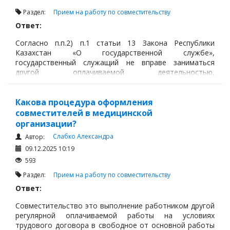
Раздел:
Прием на работу по совместительству
Ответ:
Согласно п.п.2) п.1 статьи 13
Закона Республики
Казахстан «О государственной службе»,
государственный служащий не вправе заниматься
другой оплачиваемой деятельностью,
кроме педагогической, научной и
иной творческой деятельности, прохождения воинской
службы в резерве.
Какова процедура оформления
совместителей в медицинской
организации?
Слабко Александра
Автор:
09.12.2025 10:19
593
Раздел:
Прием на работу по совместительству
Ответ:
Совместительство это выполнение работником другой
регулярной оплачиваемой работы на условиях
трудового договора в свободное от основной работы