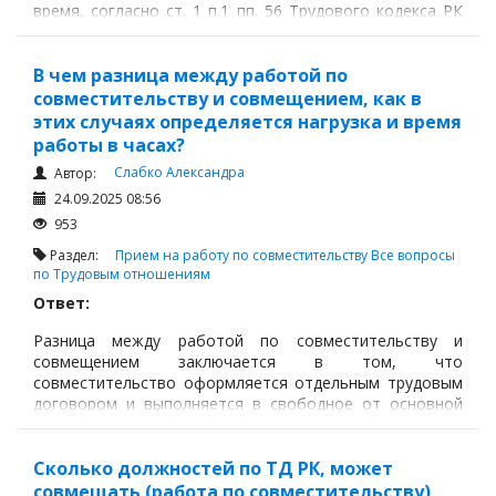
время, согласно ст. 1 п.1 пп. 56 Трудового кодекса РК
(далее – ТК РК).
В чем разница между работой по
совместительству и совмещением, как в
этих случаях определяется нагрузка и время
работы в часах?
Слабко Александра
Автор:
24.09.2025 08:56
953
Раздел:
Прием на работу по совместительству
Все вопросы
по Трудовым отношениям
Ответ:
Разница между работой по совместительству и
совмещением заключается в том, что
совместительство оформляется отдельным трудовым
договором и выполняется в свободное от основной
работы время, оно может быть внутренним (в той же
компании) или внешним (у другого работодателя),
Сколько должностей по ТД РК, может
совмещать (работа по совместительству)