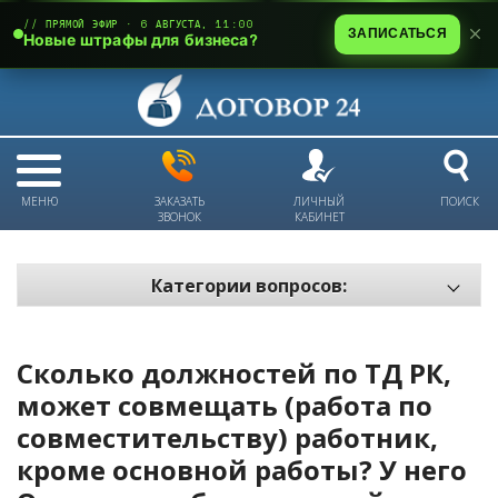
// ПРЯМОЙ ЭФИР · 6 АВГУСТА, 11:00
ЗАПИСАТЬСЯ
Новые штрафы для бизнеса?
МЕНЮ
ЗАКАЗАТЬ
ЛИЧНЫЙ
ПОИСК
ЗВОНОК
КАБИНЕТ
Категории вопросов:
Электронный документооборот и цифровое подписание
Пожарная безопасность
Сколько должностей по ТД РК,
Техника безопасности и охрана труда
может совмещать (работа по
совместительству) работник,
Антикризис: трудовые отношения
кроме основной работы? У него
Антикризис: долги и обязательства