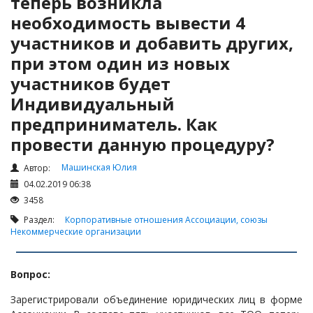
теперь возникла
Налоги и Налогообложение
необходимость вывести 4
Трудовые отношения
участников и добавить других,
Корпоративные отношения
при этом один из новых
Договоры
участников будет
Доверенности
Индивидуальный
Интернет и право
предприниматель. Как
Возмещение ущерба
провести данную процедуру?
Проверка государственных органов
Машинская Юлия
Автор:
Взыскание долга
04.02.2019 06:38
3458
Государственные закупки
Раздел:
Корпоративные отношения
Ассоциации, союзы
Предварительный квалификационный отбор «Самрук-
Некоммерческие организации
Қазына» (ПКО)
Некоммерческие организации
Вопрос:
Лицензирование (разрешения и уведомления)
Зарегистрировали объединение юридических лиц в форме
Исполнительное производство