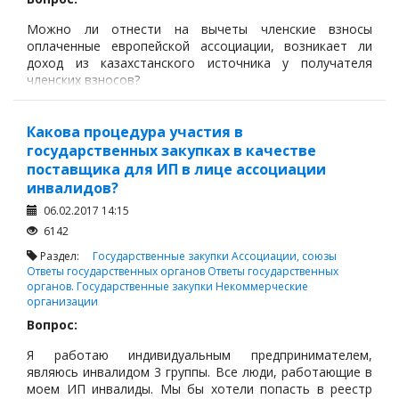
Можно ли отнести на вычеты членские взносы
оплаченные европейской ассоциации, возникает ли
доход из казахстанского источника у получателя
членских взносов?
Ответ:
Какова процедура участия в
Согласно статьи 100 Налогового Кодекса РК, расходы
государственных закупках в качестве
налогоплательщика в связи с осуществлением
поставщика для ИП в лице ассоциации
деятельности, направленной на получение дохода,
инвалидов?
подлежат вычету при определении налогооблагаемого
дохода, за исключением расходов, не подлежащих
06.02.2017 14:15
вычету в соответствии с настоящим Кодексом.
6142
Раздел:
Государственные закупки
Ассоциации, союзы
Ответы государственных органов
Ответы государственных
органов. Государственные закупки
Некоммерческие
организации
Вопрос:
Я работаю индивидуальным предпринимателем,
являюсь инвалидом 3 группы. Все люди, работающие в
моем ИП инвалиды. Мы бы хотели попасть в реестр