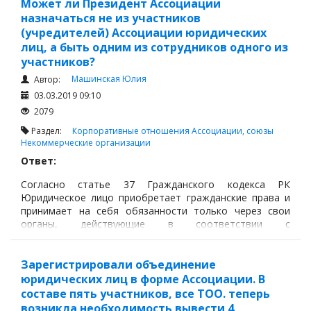
также органа, уполномоченного учредительными
Может ли Президент Ассоциации
документами юридического лица. В соответствии со
назначаться не из участников
статьей 6-3 Закона «О государственной регистрации
(учредителей) Ассоциации юридических
юридических лиц и учетной регистрации филиалов и
лиц, а быть одним из сотрудников одного из
представительств» для государственной регистрации
участников?
юридического лица, создаваемого путем
Машинская Юлия
Автор:
реорганизации, в регистрирующий орган подаются:
03.03.2019 09:10
2079
Раздел:
Корпоративные отношения
Ассоциации, союзы
Некоммерческие организации
Ответ:
Согласно статье 37 Гражданского кодекса РК
Юридическое лицо приобретает гражданские права и
принимает на себя обязанности только через свои
органы, действующие в соответствии с
законодательными актами и учредительными
документами.
Зарегистрировали объединение
юридических лиц в форме Ассоциации. В
составе пять участников, все ТОО. теперь
возникла необходимость вывести 4