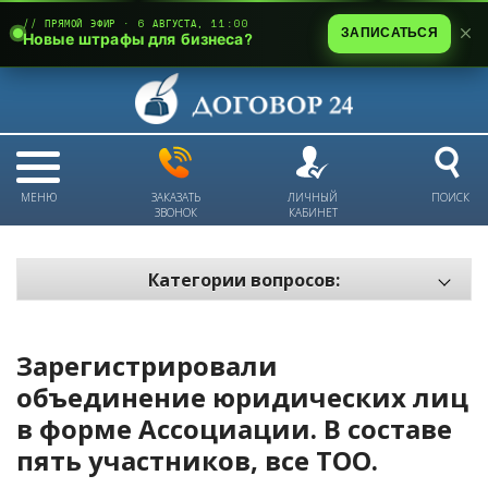
// ПРЯМОЙ ЭФИР · 6 АВГУСТА, 11:00
ЗАПИСАТЬСЯ
Новые штрафы для бизнеса?
МЕНЮ
ЗАКАЗАТЬ
ЛИЧНЫЙ
ПОИСК
ЗВОНОК
КАБИНЕТ
Категории вопросов:
Электронный документооборот и цифровое подписание
Пожарная безопасность
Зарегистрировали
Техника безопасности и охрана труда
объединение юридических лиц
в форме Ассоциации. В составе
Антикризис: трудовые отношения
пять участников, все ТОО.
Антикризис: долги и обязательства