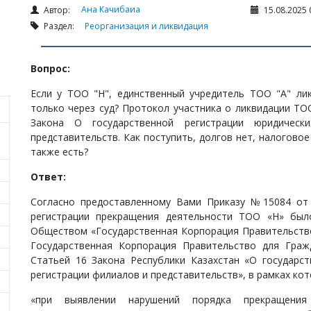
Ана Качибаиа
Автор:
15.08.2025 
Раздел:
Реорганизация и ликвидация
Вопрос:
Если у ТОО "Н", единственный учредитель ТОО "А" ли
только через суд? Протокол участника о ликвидации ТОО
Закона О государственной регистрации юридичес
представительств. Как поступить, долгов нет, налогово
также есть?
Ответ:
Согласно предоставленному Вами Приказу №15084 от 0
регистрации прекращения деятельности ТОО «Н» бы
Обществом «Государственная Корпорация Правительство
Государственная Корпорация Правительство для Гражд
Статьей 16 Закона Республики Казахстан «О государст
регистрации филиалов и представительств», в рамках ко
«при выявлении нарушений порядка прекращения 