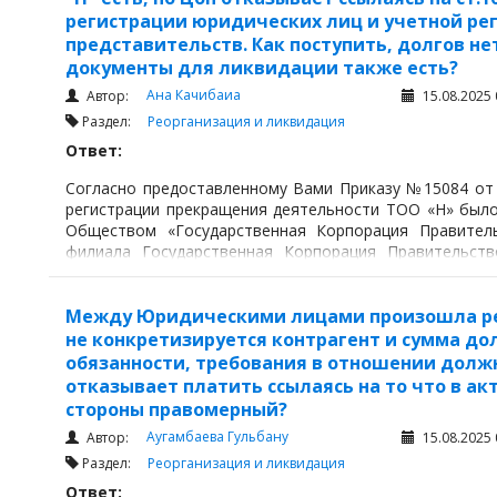
регистрации юридических лиц и учетной ре
представительств. Как поступить, долгов не
документы для ликвидации также есть?
Ана Качибаиа
Автор:
15.08.2025 
Раздел:
Реорганизация и ликвидация
Ответ:
Согласно предоставленному Вами Приказу №15084 от 0
регистрации прекращения деятельности ТОО «Н» был
Обществом «Государственная Корпорация Правитель
филиала Государственная Корпорация Правительств
«Управление») Статьей 16 Закона Республики Казахста
лиц и учетной регистрации филиалов и представитель
что:
Между Юридическими лицами произошла рео
не конкретизируется контрагент и сумма дол
обязанности, требования в отношении долж
отказывает платить ссылаясь на то что в акт
стороны правомерный?
Аугамбаева Гульбану
Автор:
15.08.2025 
Раздел:
Реорганизация и ликвидация
Ответ: