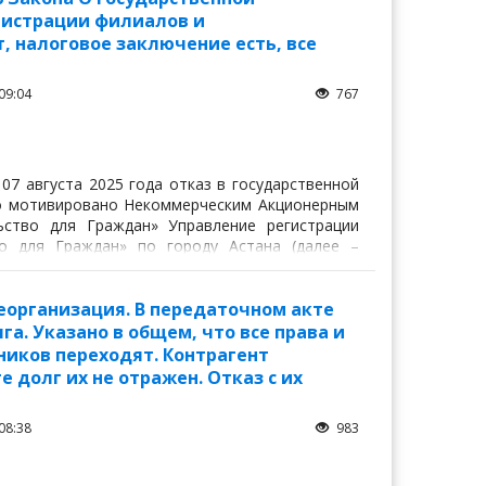
гистрации филиалов и
т, налоговое заключение есть, все
09:04
767
7 августа 2025 года отказ в государственной
о мотивировано Некоммерческим Акционерным
ство для Граждан» Управление регистрации
о для Граждан» по городу Астана (далее –
н «О государственной регистрации юридических
ств», в рамках которого Управление сообщает
рганизация. В передаточном акте
га. Указано в общем, что все права и
ников переходят. Контрагент
е долг их не отражен. Отказ с их
08:38
983