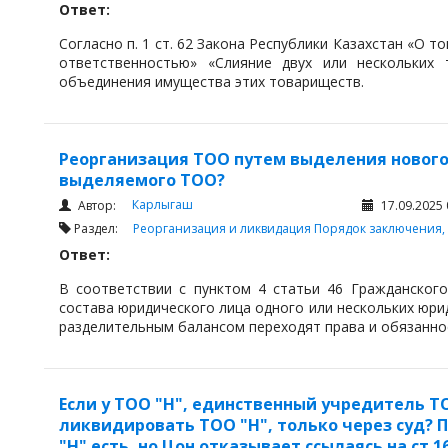
Ответ:
Согласно п. 1 ст. 62 Закона Республики Казахстан «О 
ответственностью» «Слияние двух или нескольких 
объединения имущества этих товариществ.
Реорганизация ТОО путем выделения нового
выделяемого ТОО?
Карлыгаш
Автор:
17.09.2025 
Раздел:
Реорганизация и ликвидация
Порядок заключения,
Ответ:
В соответствии с пунктом 4 статьи 46 Гражданского
состава юридического лица одного или нескольких юрид
разделительным балансом переходят права и обязанно
Если у ТОО "Н", единственный учредитель Т
ликвидировать ТОО "Н", только через суд? 
"Н" есть, но Цон отказывает ссылаясь на ст.