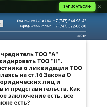
ЗАПИСАТЬСЯ
+7 (747) 544-98-42
Подписание ЭЦП и ЭДО
и
+7 (747) 322-06-90
Юридический сервис
Войти
учредитель ТОО "А"
видировать ТОО "Н",
частника о ликвидации ТОО
лаясь на ст.16 Закона О
 юридических лиц и
 и представительств. Как
ое заключение есть, все
кже есть?