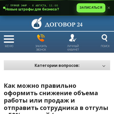
// ПРЯМОЙ ЭФИР · 6 АВГУСТА, 11:00
ЗАПИСАТЬСЯ
Новые штрафы для бизнеса?
МЕНЮ
ЗАКАЗАТЬ
ЛИЧНЫЙ
ПОИСК
ЗВОНОК
КАБИНЕТ
Категории вопросов:
Электронный документооборот и цифровое подписание
Пожарная безопасность
Как можно правильно
Техника безопасности и охрана труда
оформить снижение объема
работы или продаж и
Антикризис: трудовые отношения
отправить сотрудника в отгулы
Антикризис: долги и обязательства