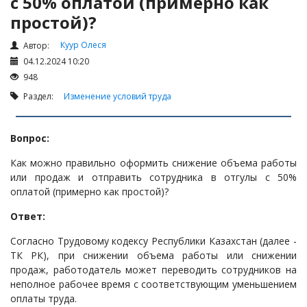
с 50% оплатой (примерно как
Налоги и Налогообложение
простой)?
Трудовые отношения
Куур Олеся
Корпоративные отношения
Автор:
04.12.2024 10:20
Договоры
948
Доверенности
Раздел:
Изменение условий труда
Интернет и право
Возмещение ущерба
Вопрос:
Проверка государственных органов
Как можно правильно оформить снижение объема работы
или продаж и отправить сотрудника в отгулы с 50%
Взыскание долга
оплатой (примерно как простой)?
Государственные закупки
Ответ:
Предварительный квалификационный отбор «Самрук-
Қазына» (ПКО)
Согласно Трудовому кодексу Республики Казахстан (далее -
ТК РК), при снижении объема работы или снижении
Некоммерческие организации
продаж, работодатель может переводить сотрудников на
Лицензирование (разрешения и уведомления)
неполное рабочее время с соответствующим уменьшением
оплаты труда.
Исполнительное производство