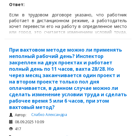
Ответ:
Если в трудовом договоре указано, что работник
работает в дистанционном режиме, а работодатель
хочет перевести его на работу в определенное место
или город, это считается изменением условий труда,
поскольку изменяется место работы и, возможно,
другие сопутствующие условия (режим работы,
расходы на проезд и проживание и т.д.).
При вахтовом методе можно ли применять
неполный рабочий день? Инспектор
закреплен на двух проектах и работает
полный день по 11 часов, вахта 28/28. Но
через месяц заканчивается один проект и
на втором проекте только пол дня
оплачивается, в данном случае можно ли
сделать изменение условии труда и сделать
рабочее время 5 или 6 часов, при этом
вахтовый метод?
Слабко Александра
Автор:
08.09.2025 10:09
417