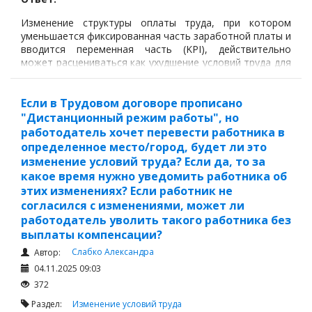
Изменение структуры оплаты труда, при котором
уменьшается фиксированная часть заработной платы и
вводится переменная часть (KPI), действительно
может расцениваться как ухудшение условий труда для
работников, поскольку оклад – это гарантированный
размер оплаты, установленный трудовым договором, а
его снижение напрямую затрагивает существенные
Если в Трудовом договоре прописано
условия договора.
"Дистанционный режим работы", но
работодатель хочет перевести работника в
определенное место/город, будет ли это
изменение условий труда? Если да, то за
какое время нужно уведомить работника об
этих изменениях? Если работник не
согласился с изменениями, может ли
работодатель уволить такого работника без
выплаты компенсации?
Слабко Александра
Автор:
04.11.2025 09:03
372
Раздел:
Изменение условий труда