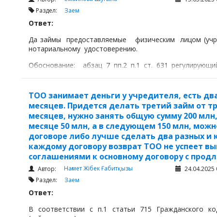
Раздел:
Заем
Ответ:
Да займы предоставляемые физическим лицом (учре
нотариальному удостоверению.
Обоснование: абзац 7 пп.2 п.1 ст. 631 регулирую
активах и обязательствах ФНО 250
ТОО занимает деньги у учредителя, есть дв
месяцев. Придется делать третий займ от т
месяцев, нужно занять общую сумму 200 млн
месяце 50 млн, а в следующем 150 млн, можн
договоре либо лучше сделать два разных и 
каждому договору возврат ТОО не успеет вы
соглашениями к основному договору с продл
Нағмет Жібек Ғабитқызы
Автор:
24.04.2025 
Раздел:
Заем
Ответ:
В соответствии с п.1 статьи 715 Гражданского ко