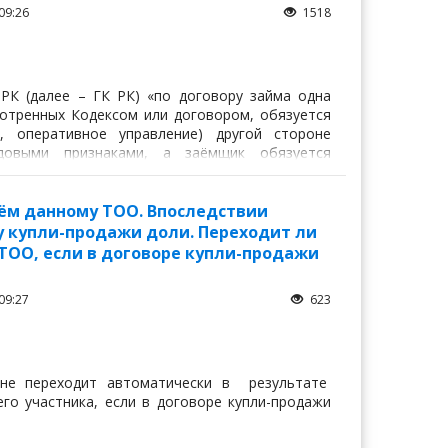
09:26
1518
 РК (далее – ГК РК) «по договору займа одна
смотренных Кодексом или договором, обязуется
, оперативное управление) другой стороне
довыми признаками, а заёмщик обязуется
у денег или равное количество вещей того же
ём данному ТОО. Впоследствии
у купли-продажи доли. Переходит ли
 ТОО, если в договоре купли-продажи
09:27
623
 не переходит автоматически в результате
го участника, если в договоре купли-продажи