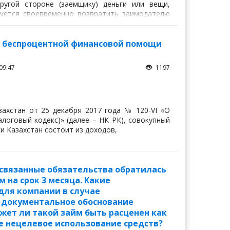
другой стороне (заемщику) деньги или вещи,
уется своевременно возвратить заимодателю
о же рода и качества.
р беспроцентной финансовой помощи
09:47
1197
азахстан от 25 декабря 2017 года № 120-VI «О
логовый кодекс)» (далее – НК РК), совокупный
и Казахстан состоит из доходов,
 связанные обязательства обратилась
 на срок 3 месяца. Какие
для компании в случае
и документальное обоснование
жет ли такой займ быть расценен как
е нецелевое использование средств?