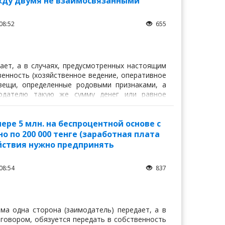
жду двумя не взаимосвязанными
08:52
655
ает, а в случаях, предусмотренных настоящим
венность (хозяйственное ведение, оперативное
 вещи, определенные родовыми признаками, а
модателю такую же сумму денег или равное
ре 5 млн. на беспроцентной основе с
 по 200 000 тенге (заработная плата
ействия нужно предпринять
08:54
837
йма одна сторона (заимодатель) передает, а в
говором, обязуется передать в собственность