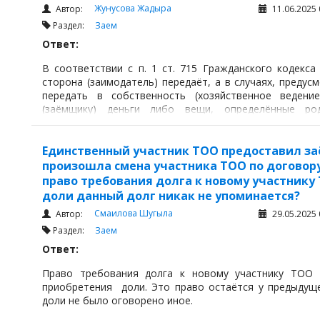
Жунусова Жадыра
Автор:
11.06.2025 
Раздел:
Заем
Ответ:
В соответствии с п. 1 ст. 715 Гражданского кодекса
сторона (заимодатель) передаёт, а в случаях, преду
передать в собственность (хозяйственное ведение
(заёмщику) деньги либо вещи, определённые ро
своевременно возвратить заимодателю такую же сумм
рода и качества».
Единственный участник ТОО предоставил за
произошла смена участника ТОО по договор
право требования долга к новому участнику
доли данный долг никак не упоминается?
Смаилова Шугыла
Автор:
29.05.2025 
Раздел:
Заем
Ответ:
Право требования долга к новому участнику ТОО
приобретения доли. Это право остаётся у предыдуще
доли не было оговорено иное.