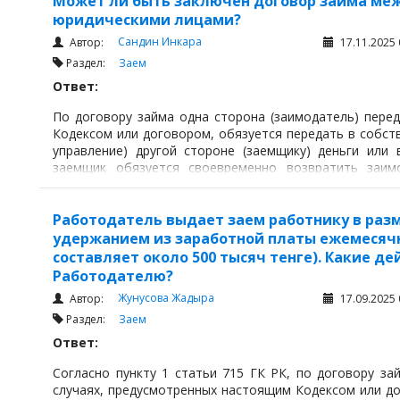
Может ли быть заключен договор займа ме
юридическими лицами?
Сандин Инкара
Автор:
17.11.2025 
Раздел:
Заем
Ответ:
По договору займа одна сторона (заимодатель) перед
Кодексом или договором, обязуется передать в собст
управление) другой стороне (заемщику) деньги или
заемщик обязуется своевременно возвратить заи
количество вещей того же рода и качеств.
Работодатель выдает заем работнику в разме
удержанием из заработной платы ежемесячно
составляет около 500 тысяч тенге). Какие д
Работодателю?
Жунусова Жадыра
Автор:
17.09.2025 
Раздел:
Заем
Ответ:
Согласно пункту 1 статьи 715 ГК РК, по договору за
случаях, предусмотренных настоящим Кодексом или до