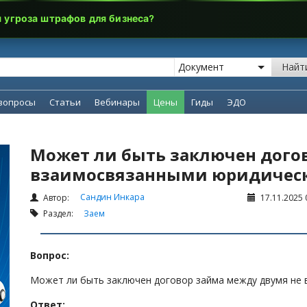
я угроза штрафов для бизнеса?
Найт
вопросы
Статьи
Вебинары
Цены
Гиды
ЭДО
Может ли быть заключен дого
взаимосвязанными юридичес
Сандин Инкара
Автор:
17.11.2025 
Раздел:
Заем
Вопрос:
Может ли быть заключен договор займа между двумя не
Ответ: