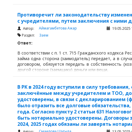
Противоречит ли законодательству изменен
с учредителями, путем заключения с ними 
Аймагамбетова Ажар
Автор:
19.05.2025 
Раздел:
Заем
Ответ:
В соответствии с п. 1 ст. 715 Гражданского кодекса Рес
займа одна сторона (заимодатель) передает, а в слу
договором, обязуется передать в собственность (хоз
другой стороне (заемщику) деньги или вещи,
В РК в 2024 году вступили в силу требования
заключённые между учредителем и ТОО, до
удостоверены, в связи с декларированием (ф
было отразить все долговые обязательства, 
года. Согласно пункту 2 статьи 631 Налогов
быть нотариально удостоверены. Договоры 
2024, 2025 годах обязаны ли заверять нотари
Смаилова Шугыла
Автор:
13.05.2025 