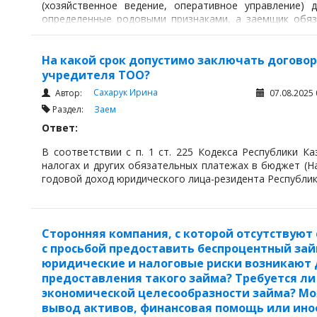
(хозяйственное ведение, оперативное управление) 
определенные родовыми признаками, а заемщик обяз
такую же сумму денег или равное количество вещей тог
На какой срок допустимо заключать догово
учредителя ТОО?
Сахарук Ирина
Автор:
07.08.2025 
Раздел:
Заем
Ответ:
В соответствии с п. 1 ст. 225 Кодекса Республики К
налогах и других обязательных платежах в бюджет (На
годовой доход юридического лица-резидента Республик
Сторонняя компания, с которой отсутствуют
с просьбой предоставить беспроцентный займ
юридические и налоговые риски возникают 
предоставления такого займа? Требуется л
экономической целесообразности займа? Мо
вывод активов, финансовая помощь или ино