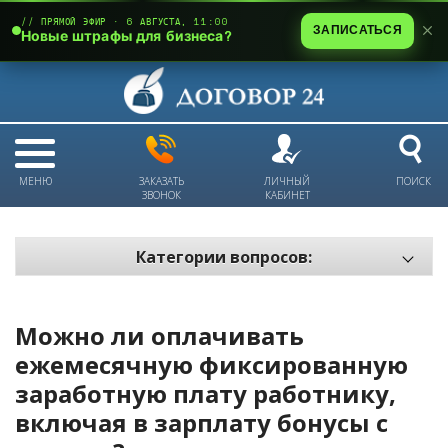
// ПРЯМОЙ ЭФИР · 6 АВГУСТА, 11:00
ЗАПИСАТЬСЯ
Новые штрафы для бизнеса?
МЕНЮ
ЗАКАЗАТЬ
ЛИЧНЫЙ
ПОИСК
ЗВОНОК
КАБИНЕТ
Категории вопросов:
Электронный документооборот и цифровое подписание
Пожарная безопасность
Можно ли оплачивать
Техника безопасности и охрана труда
ежемесячную фиксированную
заработную плату работнику,
Антикризис: трудовые отношения
включая в зарплату бонусы с
Антикризис: долги и обязательства