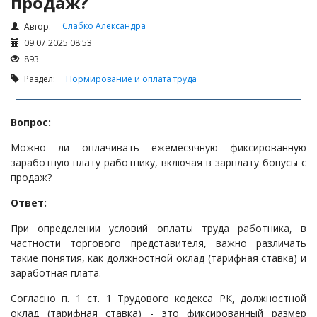
продаж?
Налоги и Налогообложение
Трудовые отношения
Слабко Александра
Автор:
09.07.2025 08:53
Корпоративные отношения
893
Договоры
Раздел:
Нормирование и оплата труда
Доверенности
Интернет и право
Вопрос:
Возмещение ущерба
Можно ли оплачивать ежемесячную фиксированную
Проверка государственных органов
заработную плату работнику, включая в зарплату бонусы с
продаж?
Взыскание долга
Ответ:
Государственные закупки
При определении условий оплаты труда работника, в
Предварительный квалификационный отбор «Самрук-
частности торгового представителя, важно различать
Қазына» (ПКО)
такие понятия, как должностной оклад (тарифная ставка) и
Некоммерческие организации
заработная плата.
Лицензирование (разрешения и уведомления)
Согласно п. 1 ст. 1 Трудового кодекса РК, должностной
Исполнительное производство
оклад (тарифная ставка) - это фиксированный размер