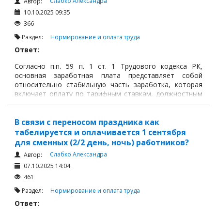
Слабко Александра
Автор:
10.10.2025 09:35
366
Раздел:
Нормирование и оплата труда
Ответ:
Согласно п.п. 59 п. 1 ст. 1 Трудового кодекса РК,
основная заработная плата представляет собой
относительно стабильную часть заработка, которая
включает оплату по тарифным ставкам, должностным
окладам, сдельным расценкам, а также выплаты
постоянного характера, предусмотренные трудовым
законодательством, отраслевыми соглашениями,
В связи с переносом праздника как
коллективными и трудовыми договорами.
табелируется и оплачивается 1 сентября
для сменных (2/2 день, ночь) работников?
Слабко Александра
Автор:
07.10.2025 14:04
461
Раздел:
Нормирование и оплата труда
Ответ: