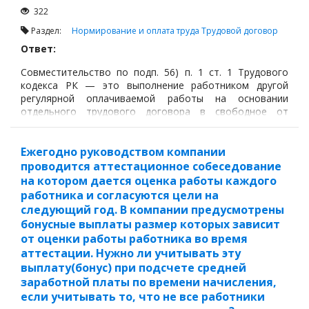
322
Раздел:
Нормирование и оплата труда
Трудовой договор
Ответ:
Совместительство по подп. 56) п. 1 ст. 1 Трудового
кодекса РК — это выполнение работником другой
регулярной оплачиваемой работы на основании
отдельного трудового договора в свободное от
основной работы время, при этом такая работа
выполняется отдельно от основного места работы и
может осуществляться у одного или нескольких
Ежегодно руководством компании
работодателей.
проводится аттестационное собеседование
на котором дается оценка работы каждого
работника и согласуются цели на
следующий год. В компании предусмотрены
бонусные выплаты размер которых зависит
от оценки работы работника во время
аттестации. Нужно ли учитывать эту
выплату(бонус) при подсчете средней
заработной платы по времени начисления,
если учитывать то, что не все работники