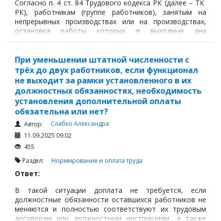
Согласно п. 4 ст. 84 Трудового кодекса РК (далее – ТК
РК), работникам (группе работников), занятым на
непрерывных производствах или на производствах,
остановка работы которых в выходные дни
невозможна по производственно-техническим
условиям или вследствие необходимости постоянного
непрерывного обслуживания населения,
При уменьшении штатной численности с
трёх до двух работников, если функционал
не выходит за рамки установленного в их
должностных обязанностях, необходимость
установления дополнительной оплаты
обязательна или нет?
Слабко Александра
Автор:
11.09.2025 09:02
455
Раздел:
Нормирование и оплата труда
Ответ:
В такой ситуации доплата не требуется, если
должностные обязанности оставшихся работников не
меняются и полностью соответствуют их трудовым
договорам или должностным инструкциям, а также