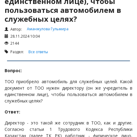
единственном лице), чтобы
Налоги и Налогообложение
пользоваться автомобилем в
Трудовые отношения
служебных целях?
Корпоративные отношения
Аманжулова Гульмира
Автор:
Договоры
28.11.2024 10:04
Доверенности
2144
Интернет и право
Раздел:
Все ответы
Возмещение ущерба
Проверка государственных органов
Вопрос:
Взыскание долга
ТОО приобрело автомобиль для служебных целей. Какой
документ от ТОО нужен директору (он же учредитель в
Государственные закупки
единственном лице), чтобы пользоваться автомобилем в
Предварительный квалификационный отбор «Самрук-
служебных целях?
Қазына» (ПКО)
Ответ:
Некоммерческие организации
Директор - это такой же сотрудник в ТОО, как и другие.
Лицензирование (разрешения и уведомления)
Согласно статьи 1 Трудового Кодекса Республики
Исполнительное производство
Казахстан (далее ТК РК) работник - физическое лицо,