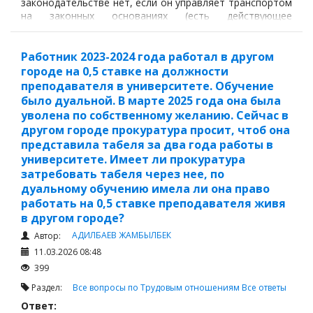
законодательстве нет, если он управляет транспортом
на законных основаниях (есть действующее
водительское удостоверение, признаваемое в РК, и
оформлено разрешение от собственника -
доверенность и страховка).
Работник 2023-2024 года работал в другом
городе на 0,5 ставке на должности
преподавателя в университете. Обучение
было дуальной. В марте 2025 года она была
уволена по собственному желанию. Сейчас в
другом городе прокуратура просит, чтоб она
представила табеля за два года работы в
университете. Имеет ли прокуратура
затребовать табеля через нее, по
дуальному обучению имела ли она право
работать на 0,5 ставке преподавателя живя
в другом городе?
АДИЛБАЕВ ЖАМБЫЛБЕК
Автор:
11.03.2026 08:48
399
Раздел:
Все вопросы по Трудовым отношениям
Все ответы
Ответ: