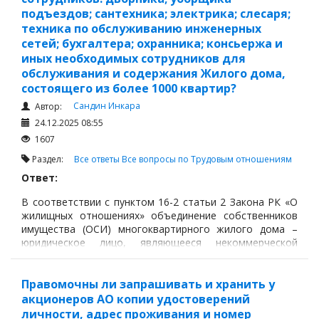
подъездов; сантехника; электрика; слесаря;
техника по обслуживанию инженерных
сетей; бухгалтера; охранника; консьержа и
иных необходимых сотрудников для
обслуживания и содержания Жилого дома,
состоящего из более 1000 квартир?
Сандин Инкара
Автор:
24.12.2025 08:55
1607
Раздел:
Все ответы
Все вопросы по Трудовым отношениям
Ответ:
В соответствии с пунктом 16-2 статьи 2 Закона РК «О
жилищных отношениях» объединение собственников
имущества (ОСИ) многоквартирного жилого дома –
юридическое лицо, являющееся некоммерческой
организацией, образованное собственниками квартир,
нежилых помещений одного многоквартирного жилого
дома, осуществляющее управление объектом
Правомочны ли запрашивать и хранить у
кондоминиума, финансирующее его содержание и
акционеров АО копии удостоверений
обеспечивающее его сохранность.
личности, адрес проживания и номер