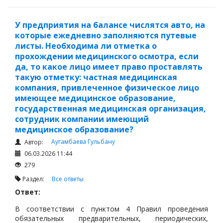
eGov) или, если помещение арендуется, у
собственника, который может предоставить сведения
о лицах, зарегистрированных по этому адресу.
У предприятия на балансе числятся авто, на
которые ежедневно заполняются путевые
листы. Необходима ли отметка о
прохождении медицинского осмотра, если
да, то какое лицо имеет право проставлять
такую отметку: частная медицинская
компания, привлеченное физическое лицо
имеющее медицинское образование,
государственная медицинская организация,
сотрудник компании имеющий
медицинское образование?
Аугамбаева Гульбану
Автор:
06.03.2026 11:44
279
Раздел:
Все ответы
Ответ:
В соответствии с пунктом 4 Правил проведения
обязательных предварительных, периодических,