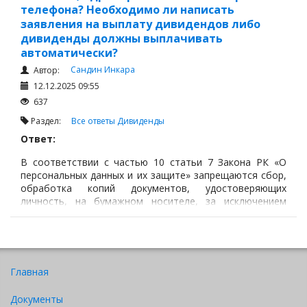
телефона? Необходимо ли написать
заявления на выплату дивидендов либо
дивиденды должны выплачивать
автоматически?
Сандин Инкара
Автор:
12.12.2025 09:55
637
Раздел:
Все ответы
Дивиденды
Ответ:
В соответствии с частью 10 статьи 7 Закона РК «О
персональных данных и их защите» запрещаются сбор,
обработка копий документов, удостоверяющих
личность, на бумажном носителе, за исключением
случаев отсутствия интеграции с объектами
информатизации государственных органов и (или)
государственных юридических лиц, невозможности
идентификации субъекта с использованием
технологических средств, а также в иных случаях,
Главная
предусмотренных законами Республики Казахстан.
Данное положение введено в действие с «14» февраля
Документы
2024 года.