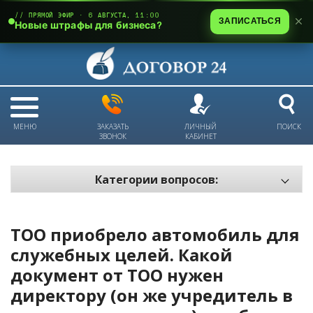
// ПРЯМОЙ ЭФИР · 6 АВГУСТА, 11:00
ЗАПИСАТЬСЯ
Новые штрафы для бизнеса?
МЕНЮ
ЗАКАЗАТЬ
ЛИЧНЫЙ
ПОИСК
ЗВОНОК
КАБИНЕТ
Категории вопросов:
Электронный документооборот и цифровое подписание
Пожарная безопасность
ТОО приобрело автомобиль для
Техника безопасности и охрана труда
служебных целей. Какой
документ от ТОО нужен
Антикризис: трудовые отношения
директору (он же учредитель в
Антикризис: долги и обязательства