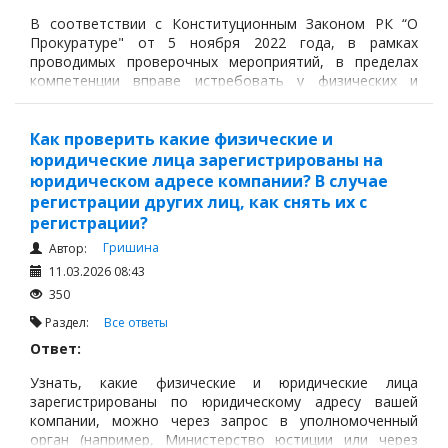
В соответствии с Конституционным Законом РК “О
Прокуратуре" от 5 ноября 2022 года, в рамках
проводимых проверочных мероприятий, в пределах
компетенции вправе истребовать у физических и
юридических лиц предоставления каких-либо
документов или сведений. Данное полномочие
прокуратуры закреплено статьёй 10 Закона РК О
Как проверить какие физические и
прокуратуре.
юридические лица зарегистрированы на
юридическом адресе компании? В случае
регистрации других лиц, как снять их с
регистрации?
Гришина
Автор:
11.03.2026 08:43
350
Раздел:
Все ответы
Ответ:
Узнать, какие физические и юридические лица
зарегистрированы по юридическому адресу вашей
компании, можно через запрос в уполномоченный
орган (например, Министерство юстиции или через