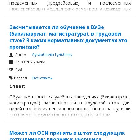
предсменных (предрейсовых) и послесменных
(послерейсовых) медицинских осмотров, утверждённых
приказом и.о. Министра здравоохранения Республики
Казахстан № ҚР ДСМ-131/2020,
Засчитывается ли обучение в ВУЗе
(бакалавриат, магистратура), в трудовой
стаж? В каких нормативных документах это
прописано?
Аугамбаева Гульбану
Автор:
04.03.2026 09:04
488
Раздел:
Все ответы
Ответ:
Обучение в высших учебных заведениях (бакалавриат,
магистратура) засчитывается в трудовой стаж для
целей назначения пенсионных выплат по возрасту, если
это прямо предусмотрено законодательством.
Может ли ОСИ принять в штат следующих
сотрудников: дворника; уборщика