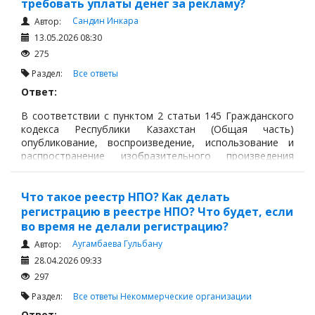
требовать уплаты денег за рекламу?
Сандин Инкара
Автор:
13.05.2026 08:30
275
Раздел:
Все ответы
Ответ:
В соответствии с пунктом 2 статьи 145 Гражданского
кодекса Республики Казахстан (Общая часть)
опубликование, воспроизведение, использование и
распространение изобразительного произведения
(картина, фотография, кинофильм и другие), в котором
изображено другое лицо, допускается лишь с согласия
изображенного, а после его смерти с согласия его
Что такое реестр НПО? Как делать
детей и пережившего супруга.
регистрацию в реестре НПО? Что будет, если
во время не делали регистрацию?
Аугамбаева Гульбану
Автор:
28.04.2026 09:33
297
Раздел:
Все ответы
Некоммерческие организации
Ответ: