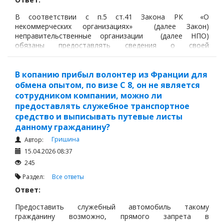
В соответствии с п.5 ст.41 Закона РК «О
некоммерческих организациях» (далее Закон)
неправительственные организации (далее НПО)
обязаны предоставлять сведения о своей
деятельности в уполномоченный орган для
формирования Базы данных неправительственных
организаций.
В копанию прибыл волонтер из Франции для
обмена опытом, по визе С 8, он не является
сотрудником компании, можно ли
предоставлять служебное транспортное
средство и выписывать путевые листы
данному гражданину?
Гришина
Автор:
15.04.2026 08:37
245
Раздел:
Все ответы
Ответ:
Предоставить служебный автомобиль такому
гражданину возможно, прямого запрета в