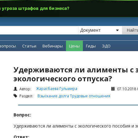
я угроза штрафов для бизнеса?
Найт
вопросы
Статьи
Вебинары
Цены
Гиды
ЭДО
Удерживаются ли алименты с э
экологического отпуска?
Жарасбаева Гульмира
Автор:
07.10.2018 
Раздел:
Взыскание долга
Трудовые отношения
Вопрос:
Удерживаются ли алименты с экологического пособия и э
Ответ: