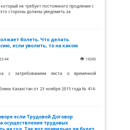
 который не требует постоянного продления с
 это стороны должны уведомить за
ики Казахстан (далее – ГК РК).
становится обязательным для сторон с момента
должает болеть. Что делать
м предусмотрен срок действия договора,
ию, если уволить, то на каком
тв сторон по договору.
действия, признается действующим до
23:44
16365
торонами обязательства.
ка с затребованием листа о временной
лики Казахстан от 23 ноября 2015 года № 414-
оворе если Трудовой Договор
ала осуществления трудовых
ать на год. Так вот правильно ли будет