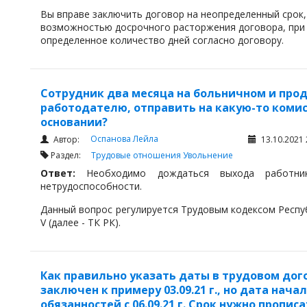
Вы вправе заключить договор на неопределенный срок,
возможностью досрочного расторжения договора, при
определенное количество дней согласно договору.
Ваш вопрос регулируется Гражданским Кодексом Республ
Согласно статьи 386 ГК РК договор вступает в силу и 
Сотрудник два месяца на больничном и про
его заключения. Если законодательством или договоро
работодателю, отправить на какую-то комисс
окончание этого срока влечет прекращение обязательс
основании?
Договор, в котором отсутствует указание на срок его 
Оспанова Лейла
Автор:
13.10.2021 
определенного в нем момента окончания исполнения с
Раздел:
Трудовые отношения
Увольнение
Ответ:
Необхо
димо дождаться выхода работни
нетрудоспособности.
Данный вопрос регулируется Трудовым кодексом Респуб
V (далее - ТК РК).
Как правильно указать даты в трудовом дог
заключен к примеру 03.09.21 г., но дата нач
обязанностей с 06.09.21 г. Срок нужно пропис